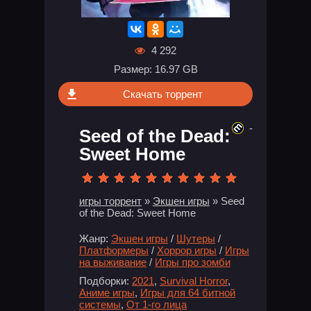
4 292
Размер: 16.97 GB
Скачать торрент
-
Seed of the Dead:
Sweet Home
игры торрент
»
Экшен игры
» Seed
of the Dead: Sweet Home
Жанр:
Экшен игры
/
Шутеры
/
Платформеры
/
Хоррор игры
/
Игры
на выживание
/
Игры про зомби
Подборки:
2021
,
Survival Horror
,
Аниме игры
,
Игры для 64 битной
системы
,
От 1-го лица