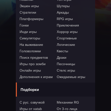
Экшен игры
Шутеры
Стратегии
Аркады
Платформеры
RPG игры
Гонки
Приключения
Инди игры
Хоррор игры
Симуляторы
Спортивные
На выживание
Логические
Головоломки
Квесты
Поиск предметов
Драки
Игры про зомби
Песочницы
Онлайн игры
Стелс игры
Дополнения к играм
Ожидаемые игры
Подборки
С рус. озвучкой
Механики RG
Игры от xatab
От 3-го лица