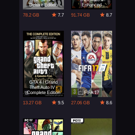
Deluxe Edition
Enhanced
78.2 GB
7.7
91.74 GB
8.7
GTA 4 / Grand
Theft Auto IV -
Complete Edition
FIFA 17
13.27 GB
9.5
27.06 GB
8.6