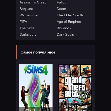
Assassin's Creed
Fallout
Ведьмак
Doom
Warhammer
The Elder Scrolls
FIFA
Age of Empires
The Sims
BioShock
Darksiders
Dark Souls
Самое популярное
GTA 5 / Grand
The Sims 4:
Theft Auto V