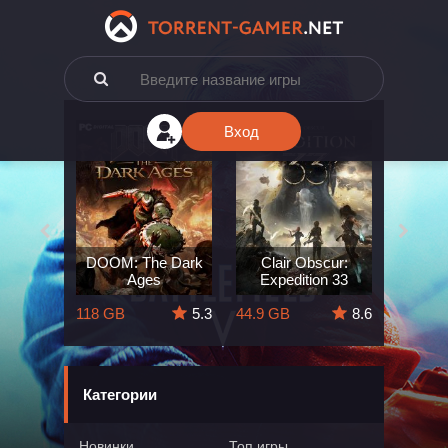
Вход
e: The
DOOM: The Dark
Clair Obscur:
King
ard
Ages
Expedition 33
Deli
5.7
118 GB
5.3
44.9 GB
8.6
164 GB
Категории
Новинки
Топ игры