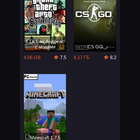
ГТА Сан Андреас
с модами
CS GO
4.06 GB
7.5
6.17 ГБ
8.2
Minecraft 1.7.5