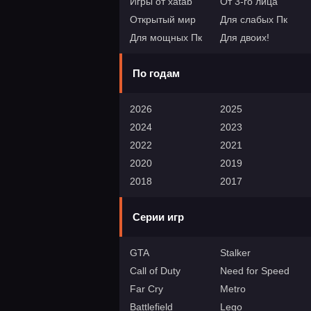
Игры от xatab
От 3-го лица
Открытый мир
Для слабых Пк
Для мощных Пк
Для двоих!
По годам
2026
2025
2024
2023
2022
2021
2020
2019
2018
2017
Серии игр
GTA
Stalker
Call of Duty
Need for Speed
Far Cry
Metro
Battlefield
Lego