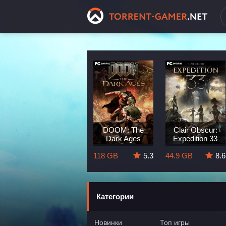
Dragon Age:
DOOM: The
Clair Obscur:
The Veilguard
Dark Ages
Expedition 33
8.3
82 GB
5.7
118 GB
5.3
44.9 GB
8.6
Категории
Новинки
Топ игры