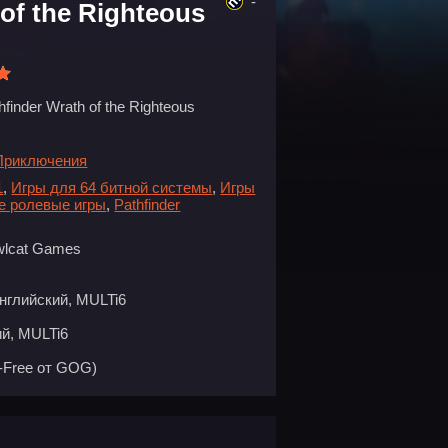
-
 of the Righteous
hfinder Wrath of the Righteous
Приключения
1
,
Игры для 64 битной системы
,
Игры
е ролевые игры
,
Pathfinder
wlcat Games
нглийский, MULTi6
й, MULTi6
-Free от GOG)