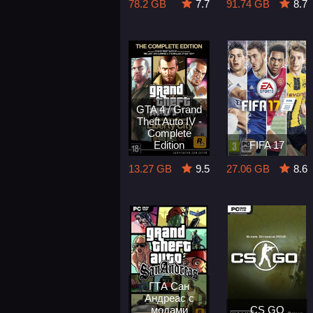
78.2 GB
7.7
91.74 GB
8.7
GTA 4 / Grand
Theft Auto IV -
Complete
Edition
FIFA 17
13.27 GB
9.5
27.06 GB
8.6
ГТА Сан
Андреас с
модами
CS GO