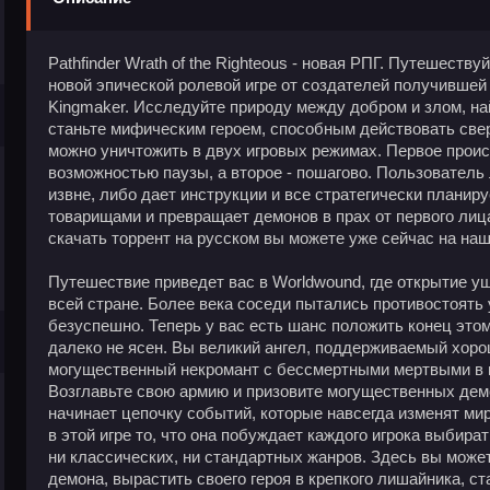
Pathfinder Wrath of the Righteous - новая РПГ. Путешест
новой эпической ролевой игре от создателей получившей п
Kingmaker. Исследуйте природу между добром и злом, на
станьте мифическим героем, способным действовать све
можно уничтожить в двух игровых режимах. Первое проис
возможностью паузы, а второе - пошагово. Пользователь
извне, либо дает инструкции и все стратегически планиру
товарищами и превращает демонов в прах от первого лица. 
скачать торрент на русском вы можете уже сейчас на наш
Путешествие приведет вас в Worldwound, где открытие у
всей стране. Более века соседи пытались противостоять у
безуспешно. Теперь у вас есть шанс положить конец этом
далеко не ясен. Вы великий ангел, поддерживаемый хор
могущественный некромант с бессмертными мертвыми в п
Возглавьте свою армию и призовите могущественных дем
начинает цепочку событий, которые навсегда изменят мир
в этой игре то, что она побуждает каждого игрока выбира
ни классических, ни стандартных жанров. Здесь вы може
демона, вырастить своего героя в крепкого лишайника, с