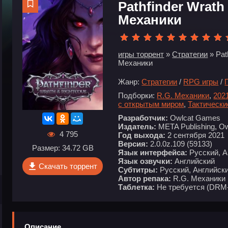
Pathfinder Wrath
Механики
игры торрент
»
Стратегии
» Pat
Механики
Жанр:
Стратегии
/
RPG игры
/
Подборки:
R.G. Механики
,
202
с открытым миром
,
Тактически
Разработчик:
Owlcat Games
Издатель:
META Publishing, O
4 795
Год выхода:
2 сентября 2021
Версия:
2.0.0z.109 (59133)
Размер: 34.72 GB
Язык интерфейса:
Русский, А
Язык озвучки:
Английский
Скачать торрент
Субтитры:
Русский, Английски
Автор репака:
R.G. Механики
Таблетка:
Не требуется (DRM
Описание