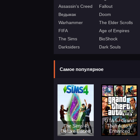
Assassin's Creed
Fallout
Ведьмак
Doom
Warhammer
The Elder Scrolls
FIFA
Age of Empires
The Sims
BioShock
Darksiders
Dark Souls
Самое популярное
GTA 5 / Grand
The Sims 4:
Theft Auto V
Deluxe Edition
Enhanced