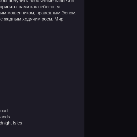
тобы получить необычные навыки и
 приняты вами как небесным
трым мошенником, праведным Эоном,
ще жадным ходячим роем. Мир
load
 Lands
dnight Isles