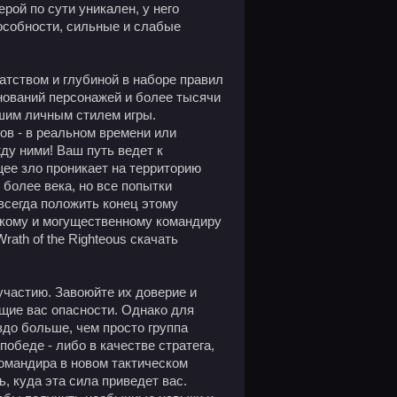
рой по сути уникален, у него
особности, сильные и слабые
атством и глубиной в наборе правил
ревнований персонажей и более тысячи
ашим личным стилем игры.
ов - в реальном времени или
ду ними! Ваш путь ведет к
щее зло проникает на территорию
более века, но все попытки
всегда положить конец этому
ойкому и могущественному командиру
ath of the Righteous скачать
участию. Завоюйте их доверие и
ющие вас опасности. Однако для
здо больше, чем просто группа
победе - либо в качестве стратега,
командира в новом тактическом
, куда эта сила приведет вас.