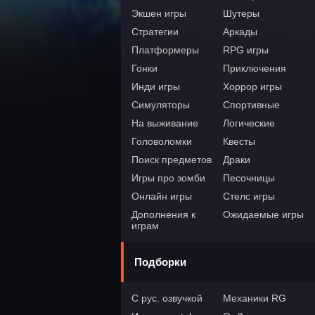
Экшен игры
Шутеры
Стратегии
Аркады
Платформеры
RPG игры
Гонки
Приключения
Инди игры
Хоррор игры
Симуляторы
Спортивные
На выживание
Логические
Головоломки
Квесты
Поиск предметов
Драки
Игры про зомби
Песочницы
Онлайн игры
Стелс игры
Дополнения к
Ожидаемые игры
играм
Подборки
С рус. озвучкой
Механики RG