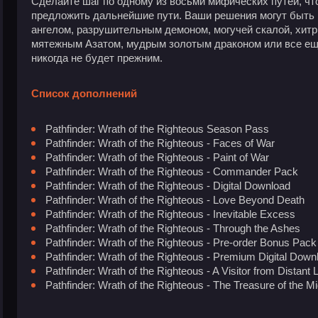
Сделайте шаг по одному из восьми мифических путей, ч
предложить дальнейшие пути. Ваши решения могут быть
ангелом, разрушительным демоном, могучей скалой, хи
мятежным Азатом, мудрым золотым драконом или все е
никогда не будет прежним.
Список дополнений
Pathfinder: Wrath of the Righteous Season Pass
Pathfinder: Wrath of the Righteous - Faces of War
Pathfinder: Wrath of the Righteous - Paint of War
Pathfinder: Wrath of the Righteous - Commander Pack
Pathfinder: Wrath of the Righteous - Digital Download
Pathfinder: Wrath of the Righteous - Love Beyond Death
Pathfinder: Wrath of the Righteous - Inevitable Excess
Pathfinder: Wrath of the Righteous - Through the Ashes
Pathfinder: Wrath of the Righteous - Pre-order Bonus Pack
Pathfinder: Wrath of the Righteous - Premium Digital Down
Pathfinder: Wrath of the Righteous - A Visitor from Distant
Pathfinder: Wrath of the Righteous - The Treasure of the Mi