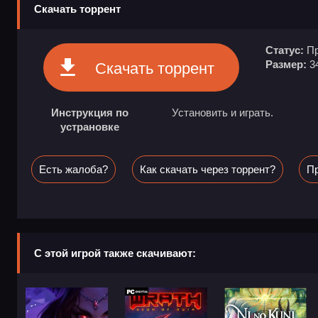
Скачать торрент
Статус:
Пр
Размер:
3
Скачать торрент
Инструкция по
Установить и играть.
устрановке
Есть жалоба?
Как скачать через торрент?
Пр
С этой игрой также скачивают: