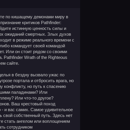
вуйте по кишащему демонами миру в
ризнание критиков Pathfinder:
йдите истинную ценность силы и
рх ожиданий смертных. Злых духов
ходит в режиме реального времени с
 либо командует своей командой
ет. Или он стоит рядом со своими
Pathfinder Wrath of the Righteous
ем сайте.
щелья в бездну вызвало ужас по
грозе портала и отбросить врага, но
у конфликту, но путь к спасению
ошими паладинами? Или
лену? Или что-то другое?
онов. Ваш крестовый поход
 - и вас самих. Самое удивительное
ть свой собственный путь. Здесь нет
те стать ангелом или воплощением
тать сотрудником