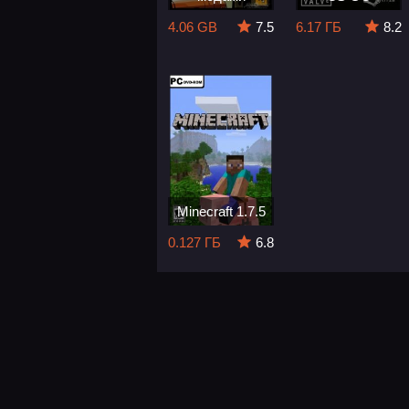
4.06 GB
7.5
6.17 ГБ
8.2
Minecraft 1.7.5
0.127 ГБ
6.8