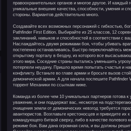
правоохранительных органов и многое другое. И каждый ге
уникальные внешние качества, способности, умения и сп
стороны. Вариантов действительно много.
Создавайте всех возможных персонажей с гибкостью, бог
Pathfinder First Edition. Выбирайте из 25 классов, 12 со
заклинаний, навыков и способностей в соответствии с в
Наслаждайтесь двумя режимами боя, чтобы убивать враг
постепенно останавливаясь. Быстро переключайтесь меж
открытому порталу в бездну, из которого все высасываю
этого мира. Соседние страны пытались уменьшить угрозу 
потерпели неудачу. Пришло время попытать счастья и на
конфликту. Встаньте во главе армии и бросьте вызов ст
демонической армии. А для начала поспешите Pathfinder Wr
торрент Механики по ссылкам ниже.
Команда из более чем 10 уникальных партнеров готова к 
уважение, и они поддержат вас, несмотря на подстерега
очищения земли от демонических невзгод требуется гора
авантюристов. Возглавьте крестоносцев и приведите их к 
командующего битвой сверху, либо в качестве полевого 
режиме боя. Вам дана огромная сила, и вы должны решить