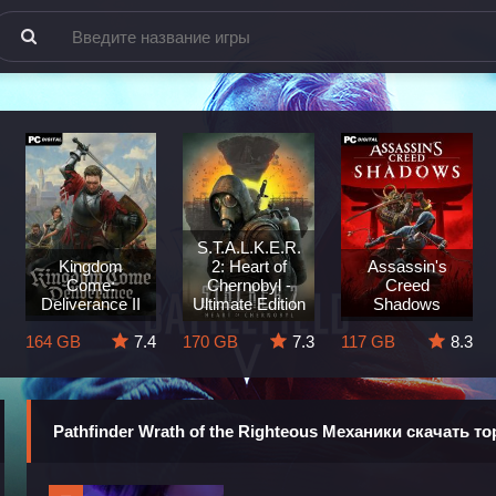
S.T.A.L.K.E.R.
Kingdom
2: Heart of
Assassin's
Come:
Chernobyl -
Creed
Deliverance II
Ultimate Edition
Shadows
164 GB
7.4
170 GB
7.3
117 GB
8.3
Pathfinder Wrath of the Righteous Механики скачать т