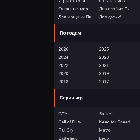
Игры от xatab
От 3-го лица
Открытый мир
Для слабых Пк
Для мощных Пк
Для двоих!
По годам
2026
2025
2024
2023
2022
2021
2020
2019
2018
2017
Серии игр
GTA
Stalker
Call of Duty
Need for Speed
Far Cry
Metro
Battlefield
Lego