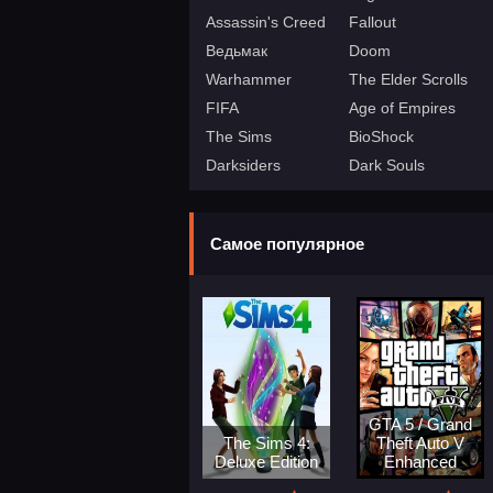
Assassin's Creed
Fallout
Ведьмак
Doom
Warhammer
The Elder Scrolls
FIFA
Age of Empires
The Sims
BioShock
Darksiders
Dark Souls
Самое популярное
GTA 5 / Grand
The Sims 4:
Theft Auto V
Deluxe Edition
Enhanced