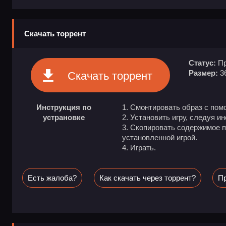
Скачать торрент
Статус:
Пр
Размер:
3
Скачать торрент
Инструкция по
Смонтировать образ с пом
устрановке
Установить игру, следуя и
Скопировать содержимое па
установленной игрой.
Играть.
Есть жалоба?
Как скачать через торрент?
Пр