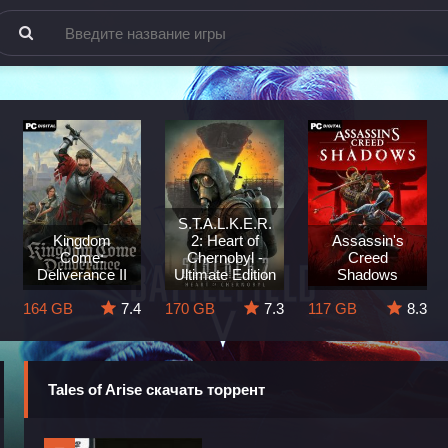
S.T.A.L.K.E.R.
Kingdom
2: Heart of
Assassin's
Come:
Chernobyl -
Creed
Deliverance II
Ultimate Edition
Shadows
164 GB
7.4
170 GB
7.3
117 GB
8.3
Tales of Arise скачать торрент