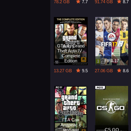
78.2 GB
7.7
91.74 GB
8.7
GTA 4 / Grand
Theft Auto IV -
Complete
Edition
FIFA 17
13.27 GB
9.5
27.06 GB
8.6
ГТА Сан
Андреас с
модами
CS GO