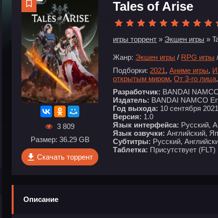
Tales of Arise
игры торрент
»
Экшен игры
» Ta
Жанр:
Экшен игры
/
RPG игры
Подборки:
2021
,
Аниме игры
,
И
открытым миром
,
От 3-го лица
Разработчик:
BANDAI NAMCO S
Издатель:
BANDAI NAMCO Ent
Год выхода:
10 сентября 202
Версия:
1.0
Язык интерфейса:
Русский, А
3 809
Язык озвучки:
Английский, Я
Размер: 36.29 GB
Субтитры:
Русский, Английски
Таблетка:
Присутствует (FLT)
Скачать торрент
Описание