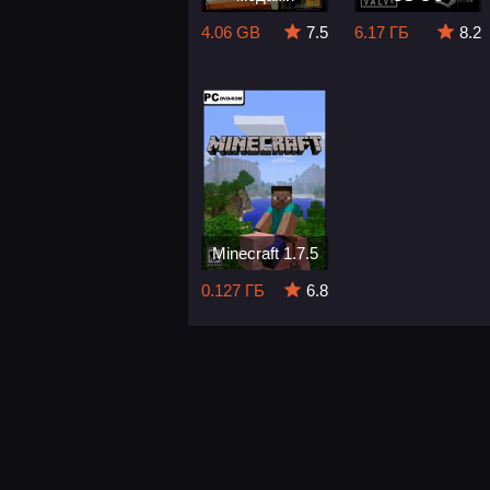
4.06 GB
7.5
6.17 ГБ
8.2
Minecraft 1.7.5
0.127 ГБ
6.8