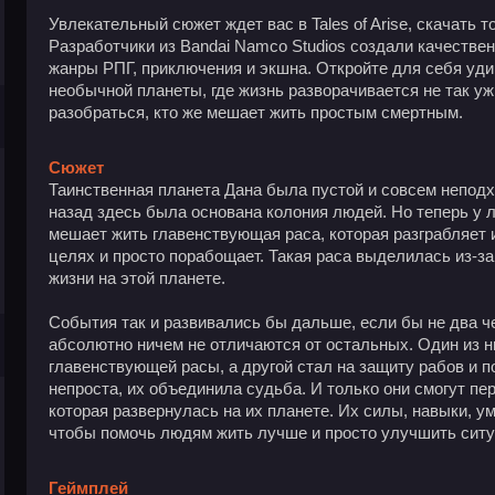
Увлекательный сюжет ждет вас в Tales of Arise, скачать 
Разработчики из Bandai Namco Studios создали качестве
жанры РПГ, приключения и экшна. Откройте для себя уди
необычной планеты, где жизнь разворачивается не так уж
разобраться, кто же мешает жить простым смертным.
Сюжет
Таинственная планета Дана была пустой и совсем неподх
назад здесь была основана колония людей. Но теперь у 
мешает жить главенствующая раса, которая разграбляет и
целях и просто порабощает. Такая раса выделилась из-за
жизни на этой планете.
События так и развивались бы дальше, если бы не два ч
абсолютно ничем не отличаются от остальных. Один из 
главенствующей расы, а другой стал на защиту рабов и 
непроста, их объединила судьба. И только они смогут п
которая развернулась на их планете. Их силы, навыки, у
чтобы помочь людям жить лучше и просто улучшить ситу
Геймплей