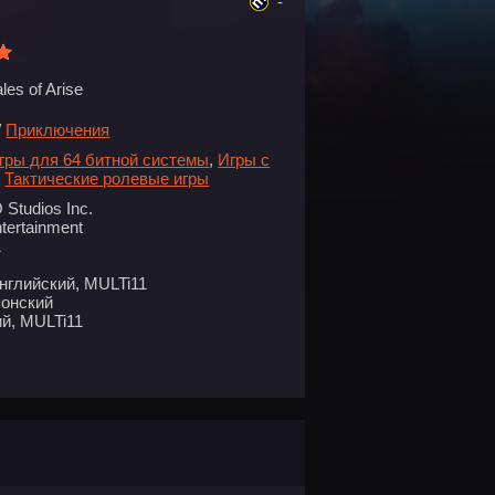
-
les of Arise
/
Приключения
гры для 64 битной системы
,
Игры с
,
Тактические ролевые игры
tudios Inc.
ertainment
1
нглийский, MULTi11
понский
й, MULTi11