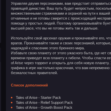
Управляя двумя персонажами, вам предстоит отправиться
правящей династии. Ваш путь будет непростым, поскольк
множественными стражниками и охраной на пути к вашей 
отчаянные и не готовы смирится с происходящей неспра
помощи у простых людей. Поэтому организовывайте бунты
высшей расе, что вы не готовы жить так и дальше.
Используйте свой арсенал оружия и прокачивайте его, ч
врагов. Прокачивайте также и своих персонажей, которые
надеждой к спасению этого бренного мира.
Избавьте свою планету от этого ужасного быта, где нет с
времени приведет всю планету к гибели. Чтобы спасти ее,
of Arise через торрент и открыть для себя новую планету
графика в игре настолько красочная, что вам непременно 
безжалостных правителей.
Список дополнений
Tales of Arise - Starter Pack
Tales of Arise - Relief Support Pack
Tales of Arise - Growth Boost Pack