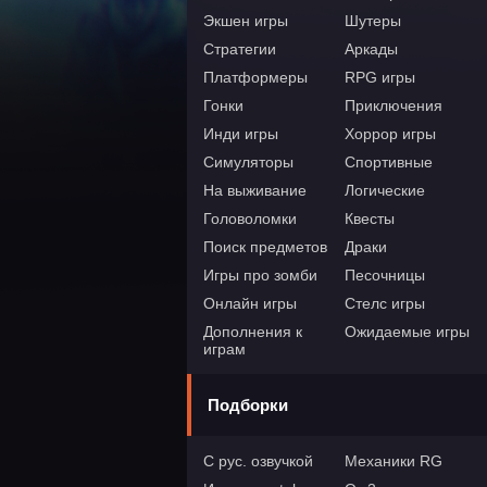
Экшен игры
Шутеры
Стратегии
Аркады
Платформеры
RPG игры
Гонки
Приключения
Инди игры
Хоррор игры
Симуляторы
Спортивные
На выживание
Логические
Головоломки
Квесты
Поиск предметов
Драки
Игры про зомби
Песочницы
Онлайн игры
Стелс игры
Дополнения к
Ожидаемые игры
играм
Подборки
С рус. озвучкой
Механики RG