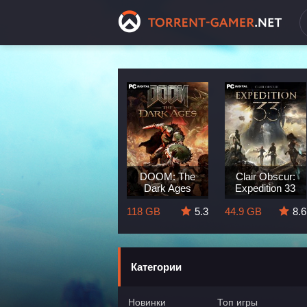
Dragon Age:
DOOM: The
Clair Obscur:
The Veilguard
Dark Ages
Expedition 33
8.3
82 GB
5.7
118 GB
5.3
44.9 GB
8.6
Категории
Новинки
Топ игры