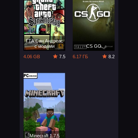
ГТА Сан Андреас
с модами
CS GO
4.06 GB
7.5
6.17 ГБ
8.2
Minecraft 1.7.5