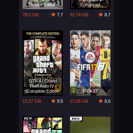
Deluxe Edition
Enhanced
78.2 GB
7.7
91.74 GB
8.7
GTA 4 / Grand
Theft Auto IV -
Complete Edition
FIFA 17
13.27 GB
9.5
27.06 GB
8.6