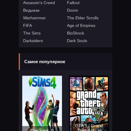
Assassin's Creed
Fallout
Ведьмак
Doom
Warhammer
The Elder Scrolls
FIFA
Age of Empires
The Sims
BioShock
Darksiders
Dark Souls
Самое популярное
GTA 5 / Grand
The Sims 4:
Theft Auto V