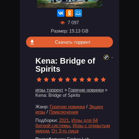
7 097
Размер: 19.13 GB
Скачать торрент
-
Kena: Bridge of
Spirits
игры торрент
»
Горячие новинки
»
Kena: Bridge of Spirits
Жанр:
Горячие новинки
/
Экшен
игры
/
Приключения
Подборки:
2021
,
Игры для 64
битной системы
,
Игры с открытым
миром
,
От 3-го лица