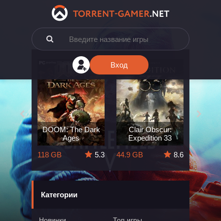
Вход
e: The
DOOM: The Dark
Clair Obscur:
King
ard
Ages
Expedition 33
Deli
5.7
118 GB
5.3
44.9 GB
8.6
164 GB
Категории
Новинки
Топ игры