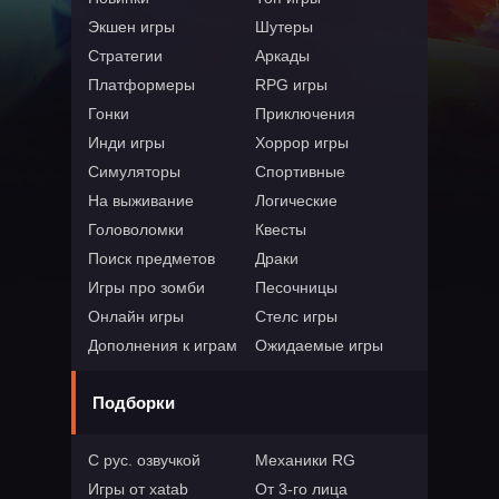
Экшен игры
Шутеры
Стратегии
Аркады
Платформеры
RPG игры
Гонки
Приключения
Инди игры
Хоррор игры
Симуляторы
Спортивные
На выживание
Логические
Головоломки
Квесты
Поиск предметов
Драки
Игры про зомби
Песочницы
Онлайн игры
Стелс игры
Дополнения к играм
Ожидаемые игры
Подборки
С рус. озвучкой
Механики RG
Игры от xatab
От 3-го лица