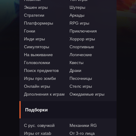
Экшен игры
Шутеры
Стратегии
Аркады
Платформеры
RPG игры
Гонки
Приключения
Инди игры
Хоррор игры
Симуляторы
Спортивные
На выживание
Логические
Головоломки
Квесты
Поиск предметов
Драки
Игры про зомби
Песочницы
Онлайн игры
Стелс игры
Дополнения к играм
Ожидаемые игры
Подборки
С рус. озвучкой
Механики RG
Игры от xatab
От 3-го лица