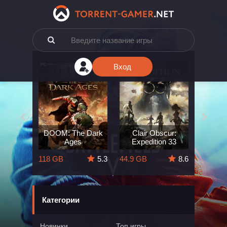
Вход
e: The
DOOM: The Dark
Clair Obscur:
King
ard
Ages
Expedition 33
Deli
5.7
118 GB
5.3
44.9 GB
8.6
164 GB
Категории
Новинки
Топ игры