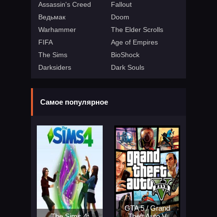
Assassin's Creed
Fallout
Ведьмак
Doom
Warhammer
The Elder Scrolls
FIFA
Age of Empires
The Sims
BioShock
Darksiders
Dark Souls
Самое популярное
GTA 5 / Grand
The Sims 4:
Theft Auto V