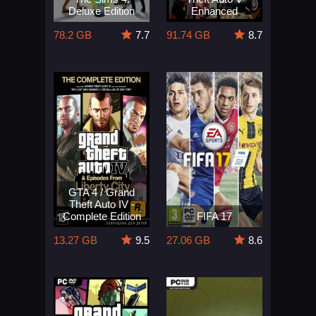
Deluxe Edition
Enhanced
78.2 GB
7.7
91.74 GB
8.7
GTA 4 / Grand
Theft Auto IV -
Complete Edition
FIFA 17
13.27 GB
9.5
27.06 GB
8.6