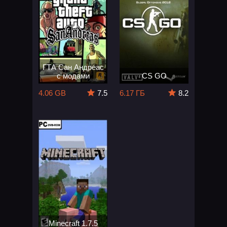
ГТА Сан Андреас
с модами
CS GO
4.06 GB
7.5
6.17 ГБ
8.2
Minecraft 1.7.5