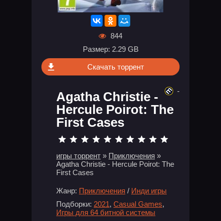
844
Размер: 2.29 GB
Скачать торрент
-
Agatha Christie -
Hercule Poirot: The
First Cases
игры торрент
»
Приключения
»
Agatha Christie - Hercule Poirot: The
First Cases
Жанр:
Приключения
/
Инди игры
Подборки:
2021
,
Casual Games
,
Игры для 64 битной системы