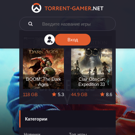
Вход
e: The
DOOM: The Dark
Clair Obscur:
King
ard
Ages
Expedition 33
Deli
5.7
118 GB
5.3
44.9 GB
8.6
164 GB
Категории
Новинки
Топ игры