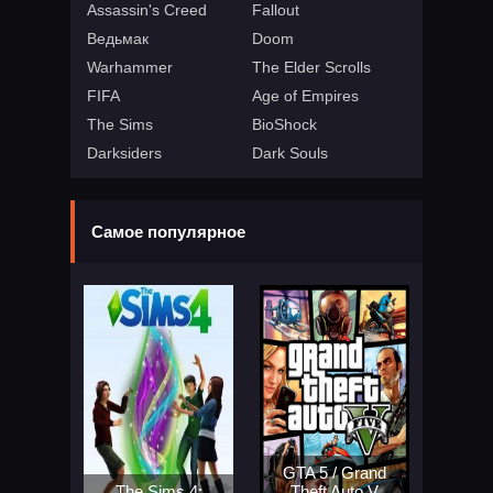
Assassin's Creed
Fallout
Ведьмак
Doom
Warhammer
The Elder Scrolls
FIFA
Age of Empires
The Sims
BioShock
Darksiders
Dark Souls
Самое популярное
GTA 5 / Grand
The Sims 4:
Theft Auto V