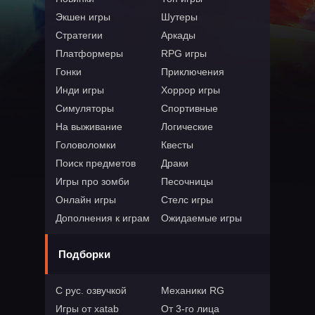
Экшен игры
Шутеры
Стратегии
Аркады
Платформеры
RPG игры
Гонки
Приключения
Инди игры
Хоррор игры
Симуляторы
Спортивные
На выживание
Логические
Головоломки
Квесты
Поиск предметов
Драки
Игры про зомби
Песочницы
Онлайн игры
Стелс игры
Дополнения к играм
Ожидаемые игры
Подборки
С рус. озвучкой
Механики RG
Игры от xatab
От 3-го лица