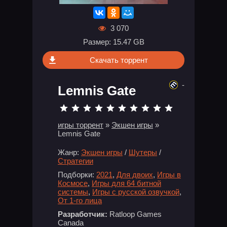
3 070
Размер: 15.47 GB
Скачать торрент
-
Lemnis Gate
игры торрент
»
Экшен игры
»
Lemnis Gate
Жанр:
Экшен игры
/
Шутеры
/
Стратегии
Подборки:
2021
,
Для двоих
,
Игры в
Космосе
,
Игры для 64 битной
системы
,
Игры с русской озвучкой
,
От 1-го лица
Разработчик:
Ratloop Games
Canada