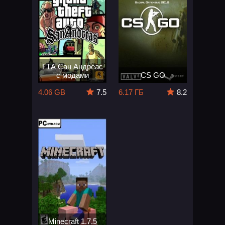
ГТА Сан Андреас
с модами
CS GO
4.06 GB
7.5
6.17 ГБ
8.2
Minecraft 1.7.5