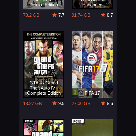
Deluxe Edition
Enhanced
78.2 GB
7.7
91.74 GB
8.7
GTA 4 / Grand
Theft Auto IV -
Complete Edition
FIFA 17
13.27 GB
9.5
27.06 GB
8.6