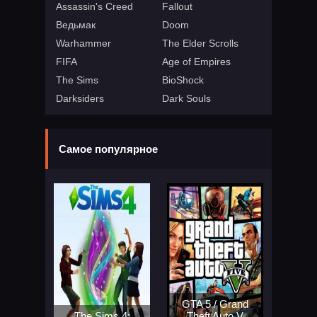
Assassin's Creed
Fallout
Ведьмак
Doom
Warhammer
The Elder Scrolls
FIFA
Age of Empires
The Sims
BioShock
Darksiders
Dark Souls
Самое популярное
GTA 5 / Grand
The Sims 4:
Theft Auto V