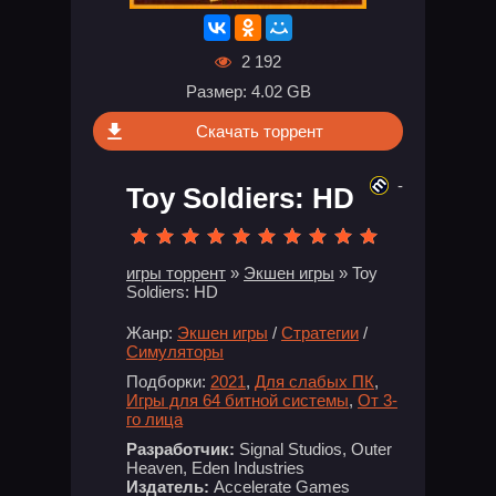
2 192
Размер: 4.02 GB
Скачать торрент
-
Toy Soldiers: HD
игры торрент
»
Экшен игры
» Toy
Soldiers: HD
Жанр:
Экшен игры
/
Стратегии
/
Симуляторы
Подборки:
2021
,
Для слабых ПК
,
Игры для 64 битной системы
,
От 3-
го лица
Разработчик:
Signal Studios, Outer
Heaven, Eden Industries
Издатель:
Accelerate Games