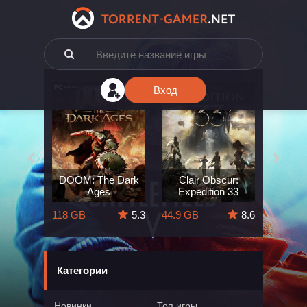
Вход
e: The
DOOM: The Dark
Clair Obscur:
King
ard
Ages
Expedition 33
Deli
5.7
118 GB
5.3
44.9 GB
8.6
164 GB
Категории
Новинки
Топ игры