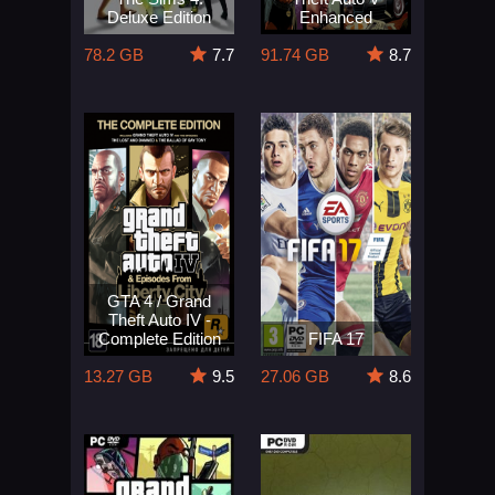
Deluxe Edition
Enhanced
78.2 GB
7.7
91.74 GB
8.7
GTA 4 / Grand
Theft Auto IV -
Complete Edition
FIFA 17
13.27 GB
9.5
27.06 GB
8.6