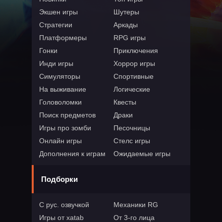
Экшен игры
Шутеры
Стратегии
Аркады
Платформеры
RPG игры
Гонки
Приключения
Инди игры
Хоррор игры
Симуляторы
Спортивные
На выживание
Логические
Головоломки
Квесты
Поиск предметов
Драки
Игры про зомби
Песочницы
Онлайн игры
Стелс игры
Дополнения к играм
Ожидаемые игры
Подборки
С рус. озвучкой
Механики RG
Игры от xatab
От 3-го лица