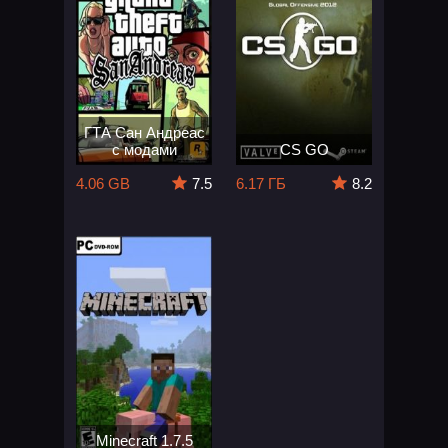
ГТА Сан Андреас
с модами
CS GO
4.06 GB
7.5
6.17 ГБ
8.2
Minecraft 1.7.5