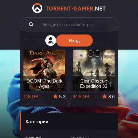
Вход
e: The
DOOM: The Dark
Clair Obscur:
King
ard
Ages
Expedition 33
Deli
5.7
118 GB
5.3
44.9 GB
8.6
164 GB
Категории
Новинки
Топ игры