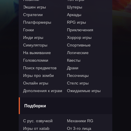
Экшен игры
Шутеры
Стратегии
Аркады
Платформеры
RPG игры
Гонки
Приключения
Инди игры
Хоррор игры
Симуляторы
Спортивные
На выживание
Логические
Головоломки
Квесты
Поиск предметов
Драки
Игры про зомби
Песочницы
Онлайн игры
Стелс игры
Дополнения к играм
Ожидаемые игры
Подборки
С рус. озвучкой
Механики RG
Игры от xatab
От 3-го лица