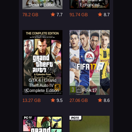
Deluxe Edition
Enhanced
78.2 GB
7.7
91.74 GB
8.7
GTA 4 / Grand
Theft Auto IV -
Complete Edition
FIFA 17
13.27 GB
9.5
27.06 GB
8.6