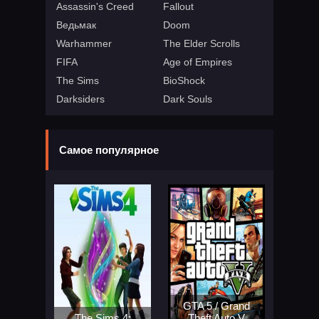
Assassin's Creed
Fallout
Ведьмак
Doom
Warhammer
The Elder Scrolls
FIFA
Age of Empires
The Sims
BioShock
Darksiders
Dark Souls
Самое популярное
GTA 5 / Grand
The Sims 4:
Theft Auto V