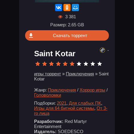
3 381
Размер: 2.65 GB
Скачать торрент
-
Saint Kotar
игры торрент
»
Приключения
» Saint
Kotar
Жанр:
Приключения
/
Хоррор игры
/
Головоломки
Подборки:
2021
,
Для слабых ПК
,
Игры для 64 битной системы
,
От 3-
го лица
Разработчик:
Red Martyr
Entertainment
Издатель:
SOEDESCO