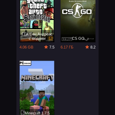
ГТА Сан Андреас
с модами
CS GO
4.06 GB
7.5
6.17 ГБ
8.2
Minecraft 1.7.5