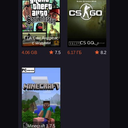
ГТА Сан Андреас
с модами
CS GO
4.06 GB
7.5
6.17 ГБ
8.2
Minecraft 1.7.5