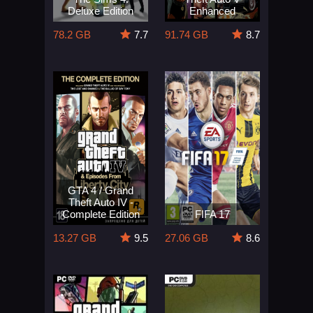
Deluxe Edition
Enhanced
78.2 GB
7.7
91.74 GB
8.7
GTA 4 / Grand
Theft Auto IV -
Complete Edition
FIFA 17
13.27 GB
9.5
27.06 GB
8.6