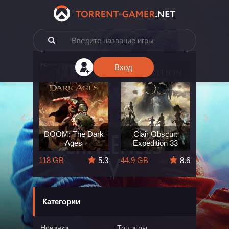
Вход
e: The
DOOM: The Dark
Clair Obscur:
King
ard
Ages
Expedition 33
Deli
5.7
118 GB
5.3
44.9 GB
8.6
164 GB
Категории
Новинки
Топ игры