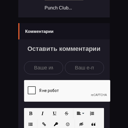
Punch Club...
Комментарии
Оставить комментарии
Полужирный
Курсив
Подчеркнутый
Зачеркнутый
Выравнивание
Нумерованный