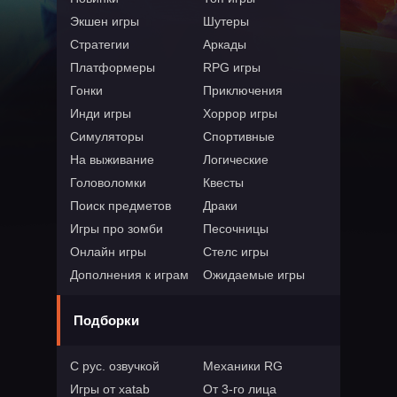
Экшен игры
Шутеры
Стратегии
Аркады
Платформеры
RPG игры
Гонки
Приключения
Инди игры
Хоррор игры
Симуляторы
Спортивные
На выживание
Логические
Головоломки
Квесты
Поиск предметов
Драки
Игры про зомби
Песочницы
Онлайн игры
Стелс игры
Дополнения к играм
Ожидаемые игры
Подборки
С рус. озвучкой
Механики RG
Игры от xatab
От 3-го лица