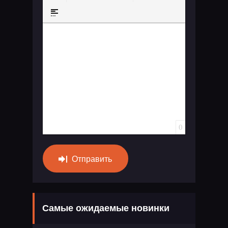
Маркированный список
Вставить ссылку
Вставить защищенную ссылку
Вставить смайлик
Вставка скрытого те
Вставка цитат
Вставка спойлера
0
Отправить
Самые ожидаемые новинки