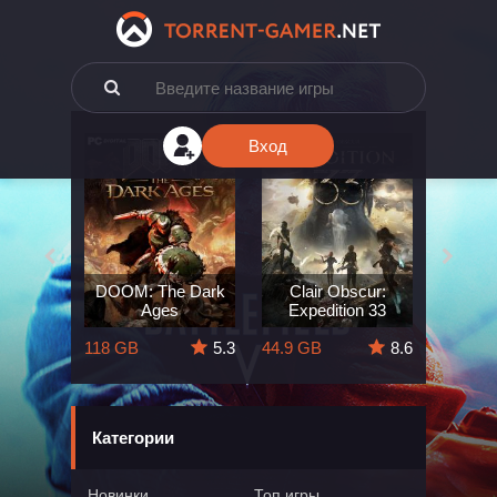
Вход
e: The
DOOM: The Dark
Clair Obscur:
King
ard
Ages
Expedition 33
Deli
5.7
118 GB
5.3
44.9 GB
8.6
164 GB
Категории
Новинки
Топ игры