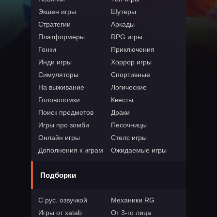
Экшен игры
Шутеры
Стратегии
Аркады
Платформеры
RPG игры
Гонки
Приключения
Инди игры
Хоррор игры
Симуляторы
Спортивные
На выживание
Логические
Головоломки
Квесты
Поиск предметов
Драки
Игры про зомби
Песочницы
Онлайн игры
Стелс игры
Дополнения к играм
Ожидаемые игры
Подборки
С рус. озвучкой
Механики RG
Игры от xatab
От 3-го лица