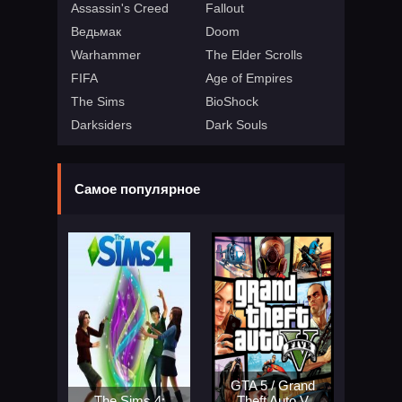
Assassin's Creed
Fallout
Ведьмак
Doom
Warhammer
The Elder Scrolls
FIFA
Age of Empires
The Sims
BioShock
Darksiders
Dark Souls
Самое популярное
GTA 5 / Grand
The Sims 4:
Theft Auto V