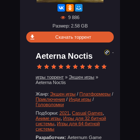
9 886
Размер: 2.58 GB
Скачать торрент
-
Aeterna Noctis
игры торрент
»
Экшен игры
»
Aeterna Noctis
Жанр:
Экшен игры
/
Платформеры
/
Приключения
/
Инди игры
/
Головоломки
Подборки:
2021
,
Casual Games
,
Аниме игры
,
Игры для 32 битной
системы
,
Игры для 64 битной
системы
Разработчик:
Aeternum Game