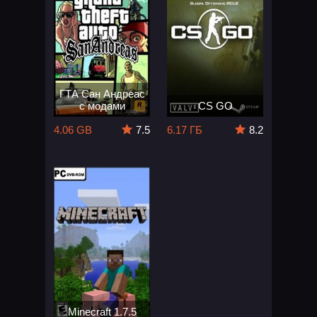
ГТА Сан Андреас
с модами
CS GO
4.06 GB
7.5
6.17 ГБ
8.2
Minecraft 1.7.5