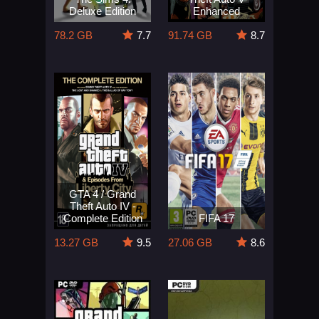
Deluxe Edition
Enhanced
78.2 GB
7.7
91.74 GB
8.7
GTA 4 / Grand
Theft Auto IV -
Complete Edition
FIFA 17
13.27 GB
9.5
27.06 GB
8.6