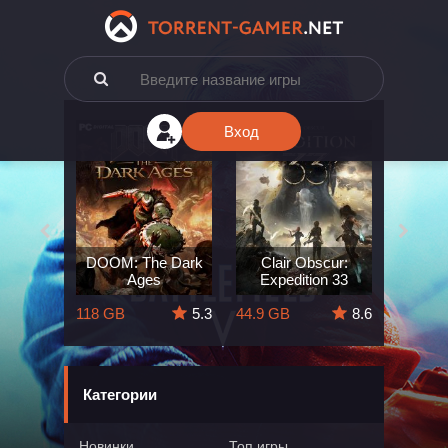
Вход
e: The
DOOM: The Dark
Clair Obscur:
King
ard
Ages
Expedition 33
Deli
5.7
118 GB
5.3
44.9 GB
8.6
164 GB
Категории
Новинки
Топ игры