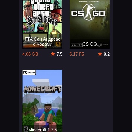
ГТА Сан Андреас
с модами
CS GO
4.06 GB
7.5
6.17 ГБ
8.2
Minecraft 1.7.5