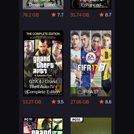
Deluxe Edition
Enhanced
78.2 GB
7.7
91.74 GB
8.7
GTA 4 / Grand
Theft Auto IV -
Complete Edition
FIFA 17
13.27 GB
9.5
27.06 GB
8.6