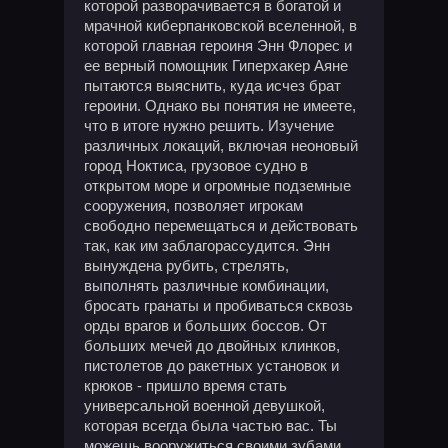
которой разворачивается в богатой и
мрачной киберпанковской вселенной, в
которой главная героиня Энн Флорес и
ее верный помощник Гиперхакер Аяне
пытаются выяснить, куда исчез брат
героини. Однако вы понятия не имеете,
что в итоге нужно решить. Изучение
различных локаций, включая неоновый
город Ноктиса, грузовое судно в
открытом море и огромные подземные
сооружения, позволяет игрокам
свободно перемещаться и действовать
так, как им заблагорассудится. Энн
вынуждена рубить, стрелять,
выполнять различные комбинации,
бросать гранаты и пробиваться сквозь
орды врагов и больших боссов. От
больших мечей до двойных клинков,
пистолетов до ракетных установок и
крюков - пришло время стать
универсальной военной девушкой,
которая всегда была частью вас. Ты
можешь вооружиться своими зубами.