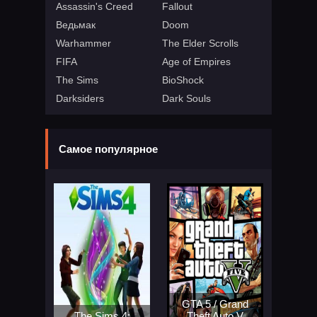
Assassin's Creed
Fallout
Ведьмак
Doom
Warhammer
The Elder Scrolls
FIFA
Age of Empires
The Sims
BioShock
Darksiders
Dark Souls
Самое популярное
GTA 5 / Grand
The Sims 4:
Theft Auto V