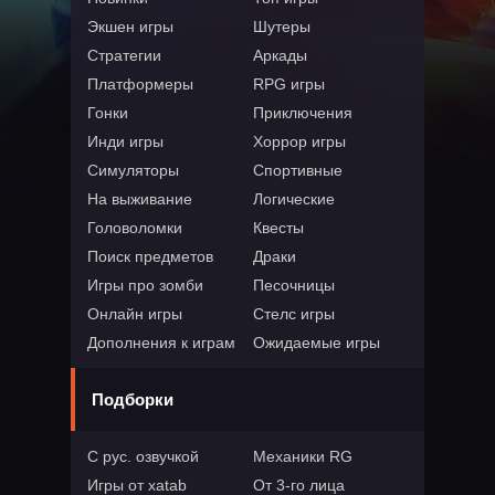
Экшен игры
Шутеры
Стратегии
Аркады
Платформеры
RPG игры
Гонки
Приключения
Инди игры
Хоррор игры
Симуляторы
Спортивные
На выживание
Логические
Головоломки
Квесты
Поиск предметов
Драки
Игры про зомби
Песочницы
Онлайн игры
Стелс игры
Дополнения к играм
Ожидаемые игры
Подборки
С рус. озвучкой
Механики RG
Игры от xatab
От 3-го лица