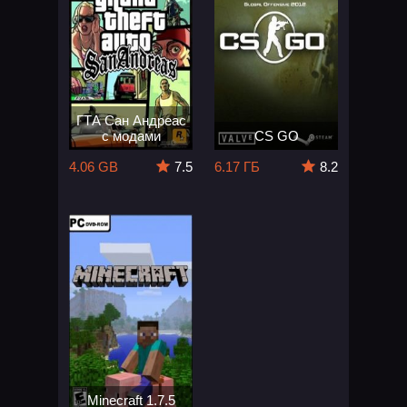
ГТА Сан Андреас
с модами
CS GO
4.06 GB
7.5
6.17 ГБ
8.2
Minecraft 1.7.5