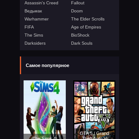
Assassin's Creed
Fallout
Ведьмак
Doom
Warhammer
The Elder Scrolls
FIFA
Age of Empires
The Sims
BioShock
Darksiders
Dark Souls
Самое популярное
GTA 5 / Grand
The Sims 4:
Theft Auto V