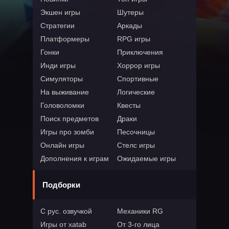
Экшен игры
Шутеры
Стратегии
Аркады
Платформеры
RPG игры
Гонки
Приключения
Инди игры
Хоррор игры
Симуляторы
Спортивные
На выживание
Логические
Головоломки
Квесты
Поиск предметов
Драки
Игры про зомби
Песочницы
Онлайн игры
Стелс игры
Дополнения к играм
Ожидаемые игры
Подборки
С рус. озвучкой
Механики RG
Игры от xatab
От 3-го лица