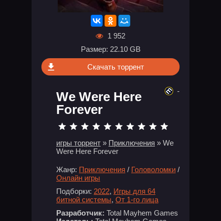
1 952
Размер: 22.10 GB
Скачать торрент
-
We Were Here
Forever
игры торрент
»
Приключения
» We
Were Here Forever
Жанр:
Приключения
/
Головоломки
/
Онлайн игры
Подборки:
2022
,
Игры для 64
битной системы
,
От 1-го лица
Разработчик:
Total Mayhem Games