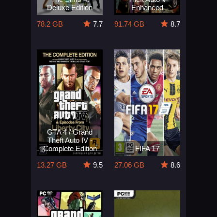
Deluxe Edition
Enhanced
78.2 GB
7.7
91.74 GB
8.7
GTA 4 / Grand
Theft Auto IV -
Complete Edition
FIFA 17
13.27 GB
9.5
27.06 GB
8.6