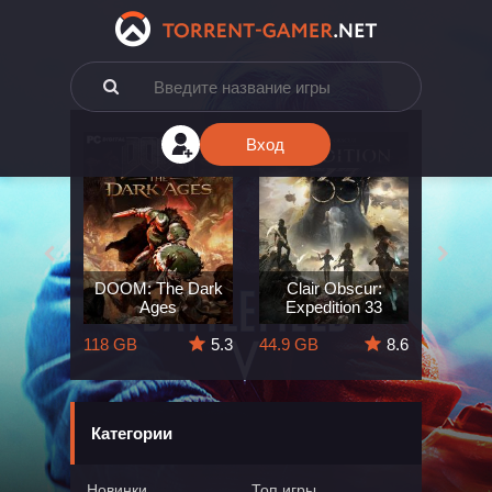
Вход
e: The
DOOM: The Dark
Clair Obscur:
King
ard
Ages
Expedition 33
Deli
5.7
118 GB
5.3
44.9 GB
8.6
164 GB
Категории
Новинки
Топ игры