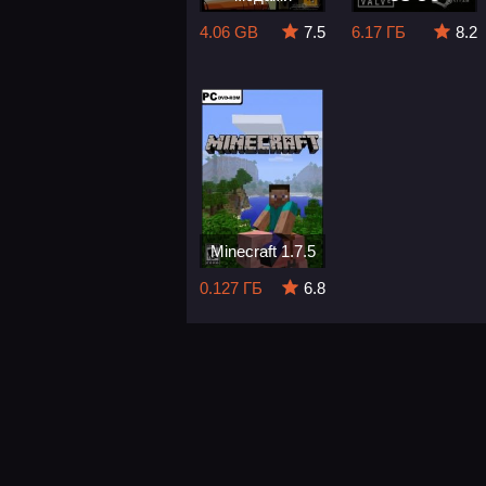
4.06 GB
7.5
6.17 ГБ
8.2
Minecraft 1.7.5
0.127 ГБ
6.8