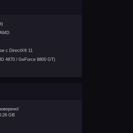
t)
т AMD
е с DirectX® 11
HD 4870 / GeForce 8800 GT)
оверено!
0.26 GB