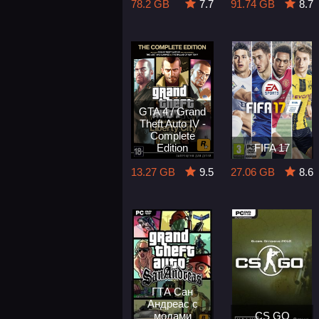
78.2 GB
7.7
91.74 GB
8.7
GTA 4 / Grand
Theft Auto IV -
Complete
Edition
FIFA 17
13.27 GB
9.5
27.06 GB
8.6
ГТА Сан
Андреас с
модами
CS GO