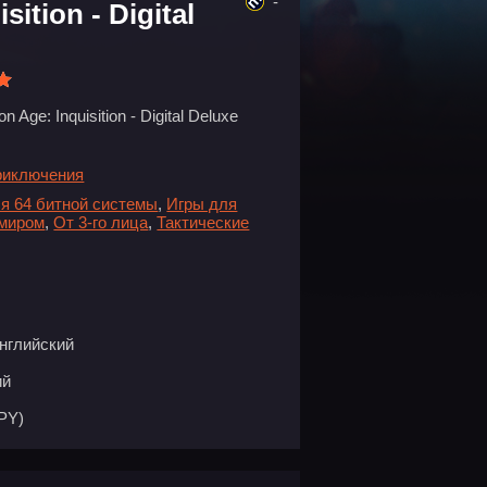
-
ition - Digital
n Age: Inquisition - Digital Deluxe
риключения
я 64 битной системы
,
Игры для
 миром
,
От 3-го лица
,
Тактические
нглийский
ий
PY)