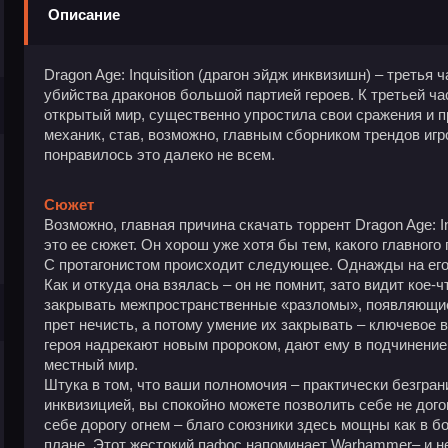
Описание
Dragon Age: Inquisition (драгон эйдж инквизишн) – третья 
убийства драконов большой партией героев. К третьей ча
открытый мир, существенно упростила свои сражения и 
механик, став, возможно, главным сборником трендов игр
понравилось это далеко не всем.
Сюжет
Возможно, главная причина скачать торрент Dragon Age: In
это ее сюжет. Он хорош уже хотя бы тем, какого главного 
С протагонистом происходит следующее. Однажды на его
Как и откуда она взялась – он не помнит, зато видит кое-ч
закрывать межпространственные «разломы», появляющие
прет нечисть, а потому умение их закрывать – ключевое 
героя надрекают новым пророком, дают ему в подчинение
местный мир.
Штука в том, что ваши полномочия – практически безгран
инквизицией, вы спокойно можете позволить себе не дого
себе дорогу огнем – благо союзники здесь мощны как в б
плане. Этот жестокий пафос напоминает Warhammer– и н