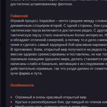
достаточно штампованному фентези.
Геймплей
Игровой процесс Inquisition – нечто среднее между сложн
динамичным слэшером второй. С одной стороны, бои сущ
тактическая пауза включается достаточно редко. С друго
тактическую паузу стало значительно более интересно.
и обладают отличной синергией, а потому то и дело само
гения и сделать самый заурядный бой красивым карнава
В противовес боям, открытый мир получился на редкост
миссии здорово срежиссированы и поставлены, но как то
огромным локациям здешнего мира, делать становится ра
написаны слабо и банально, мотивации к исследованию не
действительно огромные, так что уходя далеко от сюжет
куче фарма и лута.
Особенности
Огромный и очень красивый открытый мир
Крутые и разнообразные бои, где каждый из членов ко
Необычная роль главного героя в мире игры