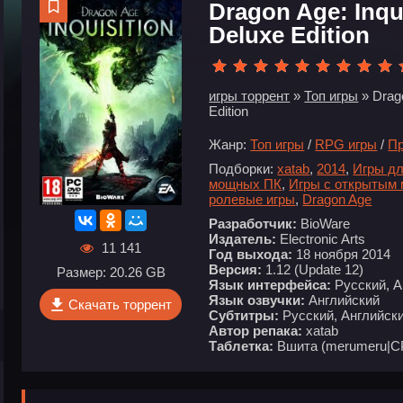
Dragon Age: Inquis
Deluxe Edition
игры торрент
»
Топ игры
» Drago
Edition
Жанр:
Топ игры
/
RPG игры
/
П
Подборки:
xatab
,
2014
,
Игры дл
мощных ПК
,
Игры с открытым
ролевые игры
,
Dragon Age
Разработчик:
BioWare
Издатель:
Electronic Arts
11 141
Год выхода:
18 ноября 2014
Версия:
1.12 (Update 12)
Размер: 20.26 GB
Язык интерфейса:
Русский, А
Язык озвучки:
Английский
Скачать торрент
Субтитры:
Русский, Английск
Автор репака:
xatab
Таблетка:
Вшита (merumeru|C