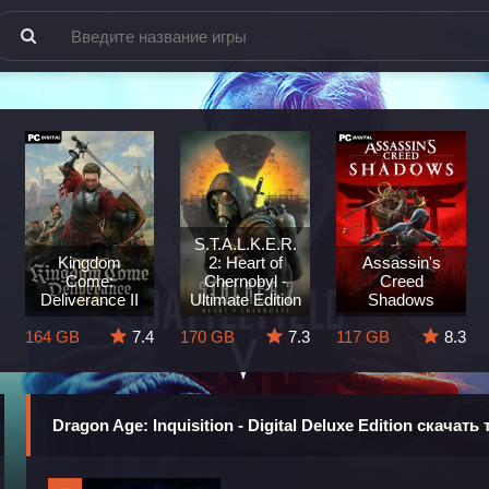
S.T.A.L.K.E.R.
Kingdom
2: Heart of
Assassin's
Come:
Chernobyl -
Creed
Deliverance II
Ultimate Edition
Shadows
164 GB
7.4
170 GB
7.3
117 GB
8.3
Dragon Age: Inquisition - Digital Deluxe Edition скачать