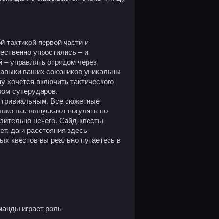
ой тактикой первой части и
ественно упростились – и
й – управлять отрядом через
 Навыки ваших союзников уникальны
му хочется включить тактического
лом суперударов.
ь тривиальным. Все сюжетные
лько нас выпускают погулять по
зительно нечего. Сайд-квесты
т, да и расстояния здесь
ных квестов вы реально путаетесь в
манды играет роль