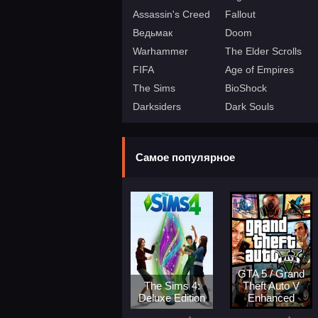
Assassin's Creed
Fallout
Ведьмак
Doom
Warhammer
The Elder Scrolls
FIFA
Age of Empires
The Sims
BioShock
Darksiders
Dark Souls
Самое популярное
GTA 5 / Grand
The Sims 4:
Theft Auto V
Deluxe Edition
Enhanced