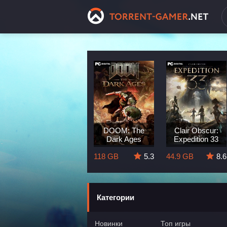
Dragon Age:
DOOM: The
Clair Obscur:
The Veilguard
Dark Ages
Expedition 33
8.3
82 GB
5.7
118 GB
5.3
44.9 GB
8.6
Категории
Новинки
Топ игры