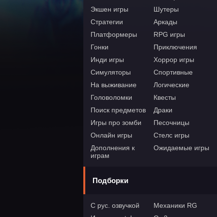
Экшен игры
Шутеры
Стратегии
Аркады
Платформеры
RPG игры
Гонки
Приключения
Инди игры
Хоррор игры
Симуляторы
Спортивные
На выживание
Логические
Головоломки
Квесты
Поиск предметов
Драки
Игры про зомби
Песочницы
Онлайн игры
Стелс игры
Дополнения к
Ожидаемые игры
играм
Подборки
С рус. озвучкой
Механики RG