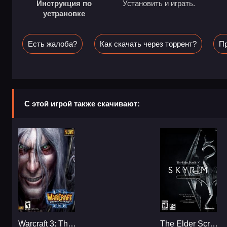
Инструкция по
Установить и играть.
устрановке
Есть жалоба?
Как скачать через торрент?
Пр
С этой игрой также скачивают:
Warcraft 3: The Frozen Throne...
The Elder Scrolls V: Skyrim - Special Edition...