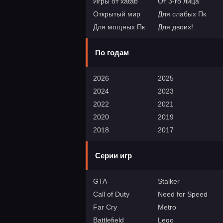
Игры от xatab
От 3-го лица
Открытый мир
Для слабых Пк
Для мощных Пк
Для двоих!
По годам
2026
2025
2024
2023
2022
2021
2020
2019
2018
2017
Серии игр
GTA
Stalker
Call of Duty
Need for Speed
Far Cry
Metro
Battlefield
Lego