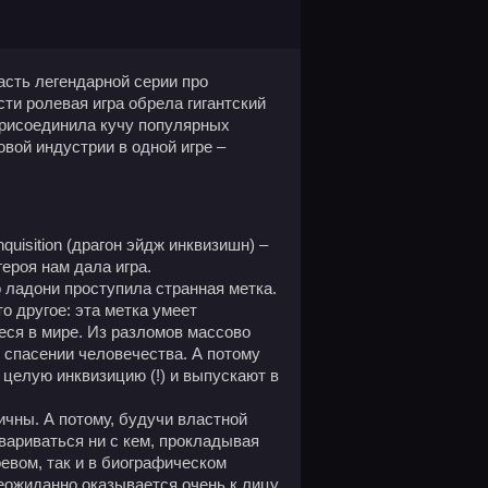
часть легендарной серии про
сти ролевая игра обрела гигантский
присоединила кучу популярных
овой индустрии в одной игре –
quisition (драгон эйдж инквизишн) –
героя нам дала игра.
 ладони проступила странная метка.
то другое: эта метка умеет
ся в мире. Из разломов массово
в спасении человечества. А потому
 целую инквизицию (!) и выпускают в
ичны. А потому, будучи властной
вариваться ни с кем, прокладывая
оевом, так и в биографическом
еожиданно оказывается очень к лицу