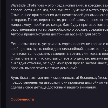
Warstride Challenges – это чреда испытаний, в которых в
способности и навыки, пользуй1тесь умением метко стре
Отмененное приключения для почитателей динамичного г
рекордов. Гонки, перестрелки, разнообразные препятстви
жанра смогут пройти до конца. Вам будут противостоять
расстреливайте их из разнообразного оружия, сражайтес
Авторы предусмотрели достойный арсенал для этого.
Есть возможность устраивать соревнования не только с 
сообщества, пусть побеждает сильнейший, сразитесь и до
пользоваться оружием, замедлять время, уничтожать вр
Стоит отметить, что смотрится все это действо весьма в
выглядит отменно, от вида монстров просто захватывает
бросить вызов этим мерзким демонам?
Будь быстрым, метким и смертоносным! Воспользуйтесь
предоставленными авторами, они проявили достойную ув
сделать свое детище достойным вашего внимания.
Особенности