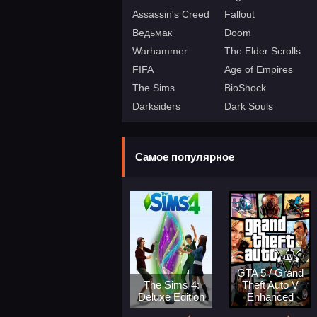
Assassin's Creed
Fallout
Ведьмак
Doom
Warhammer
The Elder Scrolls
FIFA
Age of Empires
The Sims
BioShock
Darksiders
Dark Souls
Самое популярное
GTA 5 / Grand
The Sims 4:
Theft Auto V
Deluxe Edition
Enhanced