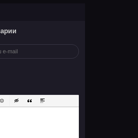
тарии
ок
й список
ь ссылку
тавить защищенную ссылку
Вставить смайлик
Вставка скрытого текста
Вставка цитаты
Вставка спойлера