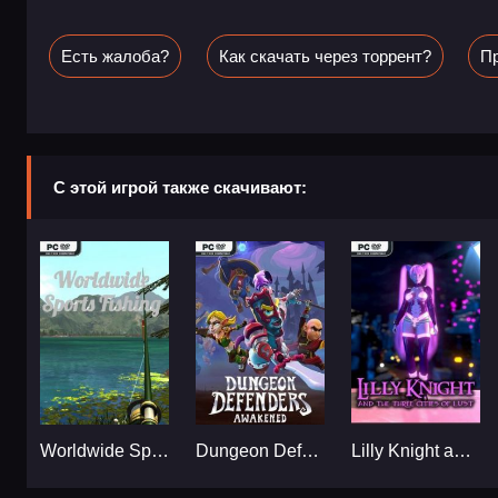
Есть жалоба?
Как скачать через торрент?
Пр
С этой игрой также скачивают:
Worldwide Sports Fishing...
Dungeon Defenders: Awakened...
Lilly Knight and the Three Cities of Lust...