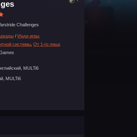
-
nges
arstride Challenges
Аркады
/
Инди игры
битной системы
,
От 1-го лица
 Games
нглийский, MULTi6
й, MULTi6