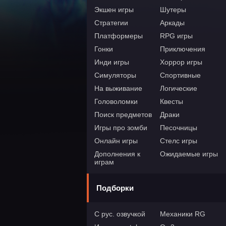
Экшен игры
Шутеры
Стратегии
Аркады
Платформеры
RPG игры
Гонки
Приключения
Инди игры
Хоррор игры
Симуляторы
Спортивные
На выживание
Логические
Головоломки
Квесты
Поиск предметов
Драки
Игры про зомби
Песочницы
Онлайн игры
Стелс игры
Дополнения к
Ожидаемые игры
играм
Подборки
С рус. озвучкой
Механики RG