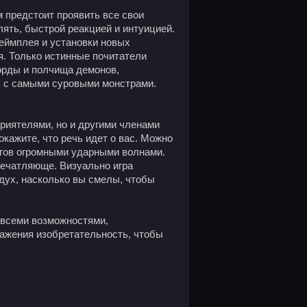
ам предстоит проявить все свои
лять, быстрой реакцией и интуицией.
еймплея и установки новых
я. Только истинные почитатели
 орды и полчища демонов,
ь с самыми суровыми монстрами.
приятелями, но и другими членами
кажите, что речь идет о вас. Можно
агов огромными ударными волнами.
печатляюще. Визуально игра
 дух, насколько вы смелы, чтобы
 всеми возможностями,
ажения изобретательность, чтобы