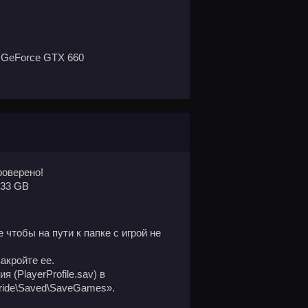
 GeForce GTX 660
оверено!
.33 GB
 чтобы на пути к папке с игрой не
закройте ее.
 (PlayerProfile.sav) в
ride\Saved\SaveGames».