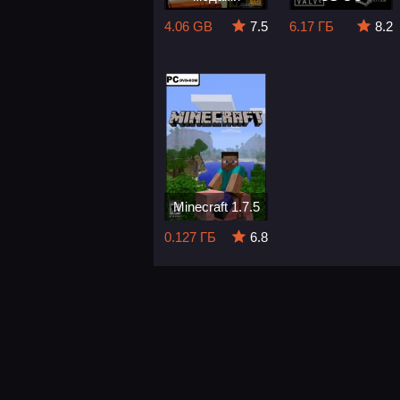
4.06 GB
7.5
6.17 ГБ
8.2
Minecraft 1.7.5
0.127 ГБ
6.8