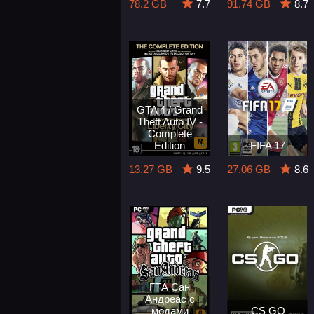
78.2 GB
7.7
91.74 GB
8.7
GTA 4 / Grand
Theft Auto IV -
Complete
Edition
FIFA 17
13.27 GB
9.5
27.06 GB
8.6
ГТА Сан
Андреас с
модами
CS GO