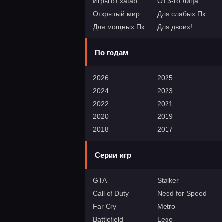
Игры от xatab
От 3-го лица
Открытый мир
Для слабых Пк
Для мощных Пк
Для двоих!
По годам
2026
2025
2024
2023
2022
2021
2020
2019
2018
2017
Серии игр
GTA
Stalker
Call of Duty
Need for Speed
Far Cry
Metro
Battlefield
Lego