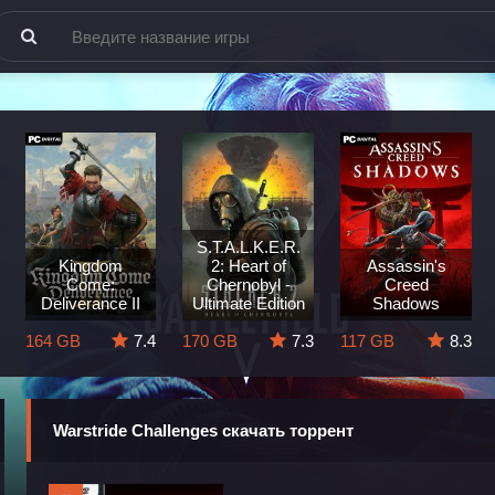
S.T.A.L.K.E.R.
Kingdom
2: Heart of
Assassin's
Come:
Chernobyl -
Creed
Deliverance II
Ultimate Edition
Shadows
164 GB
7.4
170 GB
7.3
117 GB
8.3
Warstride Challenges скачать торрент