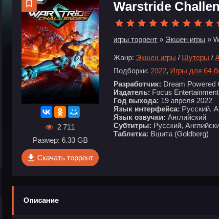
Warstride Challe
игры торрент
»
Экшен игры
» W
Жанр:
Экшен игры
/
Шутеры
/
Подборки:
2022
,
Игры для 64 
Разработчик:
Dream Powered
Издатель:
Focus Entertainment
Год выхода:
19 апреля 2022
Язык интерфейса:
Русский, А
Язык озвучки:
Английский
Субтитры:
Русский, Английски
2 711
Таблетка:
Вшита (Goldberg)
Размер: 6.33 GB
Скачать торрент
Описание