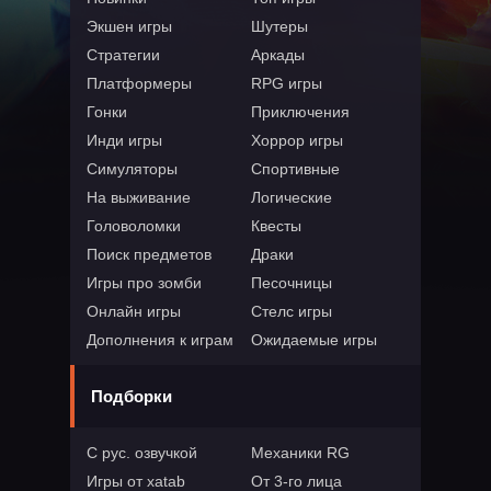
Экшен игры
Шутеры
Стратегии
Аркады
Платформеры
RPG игры
Гонки
Приключения
Инди игры
Хоррор игры
Симуляторы
Спортивные
На выживание
Логические
Головоломки
Квесты
Поиск предметов
Драки
Игры про зомби
Песочницы
Онлайн игры
Стелс игры
Дополнения к играм
Ожидаемые игры
Подборки
С рус. озвучкой
Механики RG
Игры от xatab
От 3-го лица