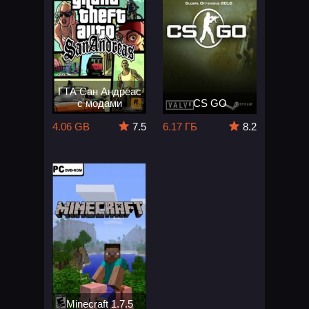
ГТА Сан Андреас
с модами
CS GO
4.06 GB
7.5
6.17 ГБ
8.2
Minecraft 1.7.5