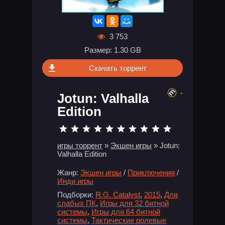
3 753
Размер: 1.30 GB
Скачать торрент
-
Jotun: Valhalla
Edition
игры торрент
»
Экшен игры
» Jotun:
Valhalla Edition
Жанр:
Экшен игры
/
Приключения
/
Инди игры
Подборки:
R.G. Catalyst
,
2015
,
Для
слабых ПК
,
Игры для 32 битной
системы
,
Игры для 64 битной
системы
,
Тактические ролевые