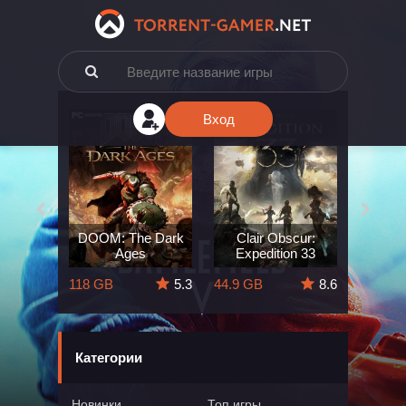
Вход
e: The
DOOM: The Dark
Clair Obscur:
King
ard
Ages
Expedition 33
Deli
5.7
118 GB
5.3
44.9 GB
8.6
164 GB
Категории
Новинки
Топ игры