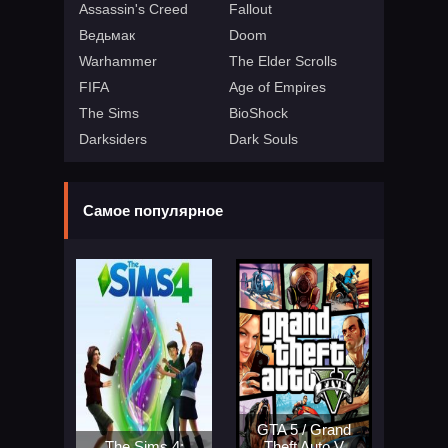
Assassin's Creed
Fallout
Ведьмак
Doom
Warhammer
The Elder Scrolls
FIFA
Age of Empires
The Sims
BioShock
Darksiders
Dark Souls
Самое популярное
GTA 5 / Grand
The Sims 4:
Theft Auto V