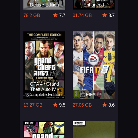
Deluxe Edition
Enhanced
78.2 GB
7.7
91.74 GB
8.7
GTA 4 / Grand
Theft Auto IV -
Complete Edition
FIFA 17
13.27 GB
9.5
27.06 GB
8.6