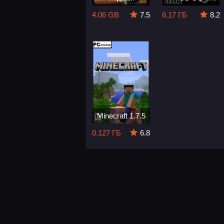
4.06 GB
7.5
6.17 ГБ
8.2
Minecraft 1.7.5
0.127 ГБ
6.8