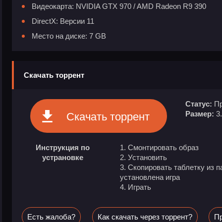
Видеокарта: NVIDIA GTX 970 / AMD Radeon R9 390
DirectX: Версии 11
Место на диске: 7 GB
Скачать торрент
Статус:
Пр
Размер:
3
Скачать торрент
Инструкция по
1. Смонтировать образ
устрановке
2. Установить
3. Скопировать таблетку из па
установлена игра
4. Играть
Есть жалоба?
Как скачать через торрент?
Пр