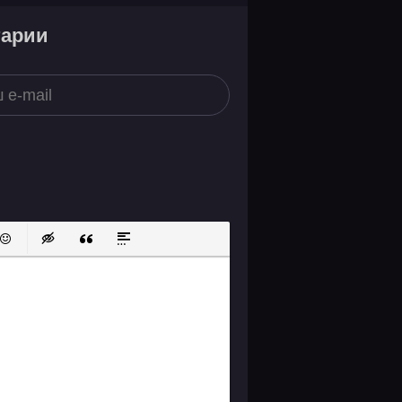
тарии
ок
й список
ь ссылку
тавить защищенную ссылку
Вставить смайлик
Вставка скрытого текста
Вставка цитаты
Вставка спойлера