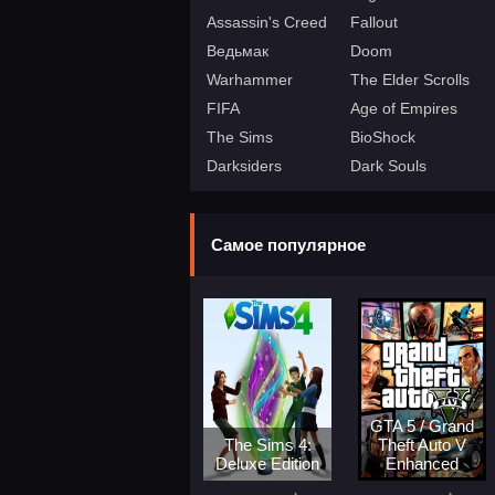
Assassin's Creed
Fallout
Ведьмак
Doom
Warhammer
The Elder Scrolls
FIFA
Age of Empires
The Sims
BioShock
Darksiders
Dark Souls
Самое популярное
GTA 5 / Grand
The Sims 4:
Theft Auto V
Deluxe Edition
Enhanced