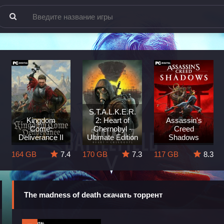
S.T.A.L.K.E.R.
Kingdom
2: Heart of
Assassin's
Come:
Chernobyl -
Creed
Deliverance II
Ultimate Edition
Shadows
164 GB
7.4
170 GB
7.3
117 GB
8.3
The madness of death скачать торрент