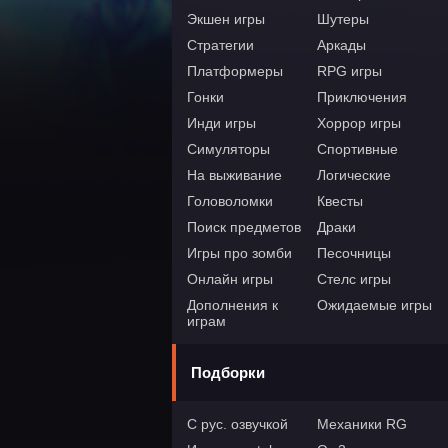
Экшен игры
Шутеры
Стратегии
Аркады
Платформеры
RPG игры
Гонки
Приключения
Инди игры
Хоррор игры
Симуляторы
Спортивные
На выживание
Логические
Головоломки
Квесты
Поиск предметов
Драки
Игры про зомби
Песочницы
Онлайн игры
Стелс игры
Дополнения к
Ожидаемые игры
играм
Подборки
С рус. озвучкой
Механики RG