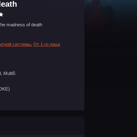
death
he madness of death
битной системы
,
От 1-го лица
 Multi5
OKE)