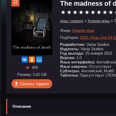
The madness of 
игры торрент
»
Хоррор игры
» T
Жанр:
Хоррор игры
Подборки:
2023
,
Игры для 64 
Разработчик:
Vania Studios
Издатель:
Vania Studios
Год выхода:
25 января 2023
Версия:
1.0
Язык интерфейса:
Английский,
Язык озвучки:
Отсутствует
455
Субтитры:
Английский, Multi5
Размер: 3.02 GB
Таблетка:
Присутствует (TEN
Скачать торрент
Описание