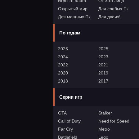
Игры от xatab
От 3-го лица
Открытый мир
Для слабых Пк
Для мощных Пк
Для двоих!
По годам
2026
2025
2024
2023
2022
2021
2020
2019
2018
2017
Серии игр
GTA
Stalker
Call of Duty
Need for Speed
Far Cry
Metro
Battlefield
Lego