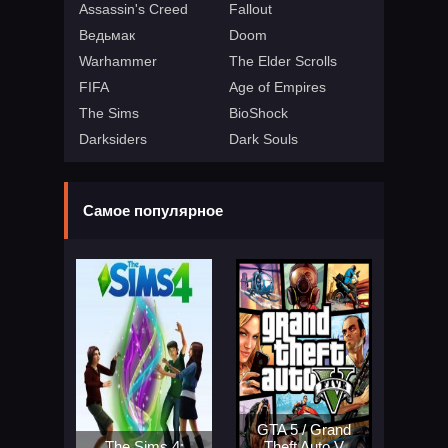
Assassin's Creed
Fallout
Ведьмак
Doom
Warhammer
The Elder Scrolls
FIFA
Age of Empires
The Sims
BioShock
Darksiders
Dark Souls
Самое популярное
GTA 5 / Grand
The Sims 4:
Theft Auto V