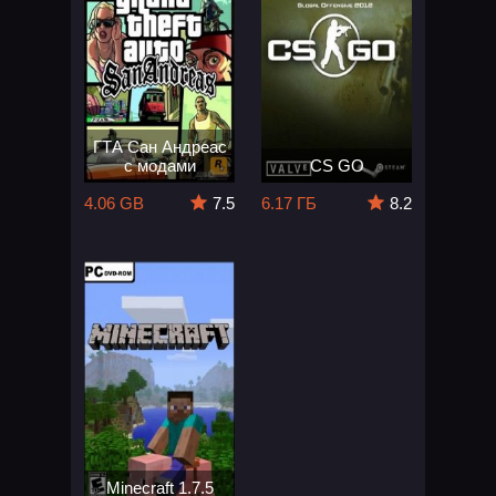
ГТА Сан Андреас
с модами
CS GO
4.06 GB
7.5
6.17 ГБ
8.2
Minecraft 1.7.5