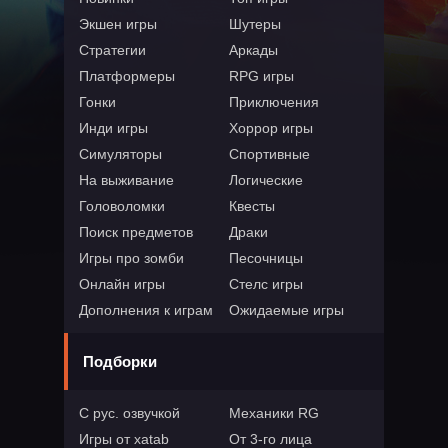
Экшен игры
Шутеры
Стратегии
Аркады
Платформеры
RPG игры
Гонки
Приключения
Инди игры
Хоррор игры
Симуляторы
Спортивные
На выживание
Логические
Головоломки
Квесты
Поиск предметов
Драки
Игры про зомби
Песочницы
Онлайн игры
Стелс игры
Дополнения к играм
Ожидаемые игры
Подборки
С рус. озвучкой
Механики RG
Игры от xatab
От 3-го лица