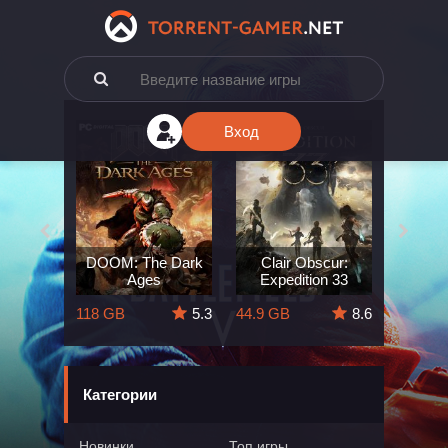
Вход
e: The
DOOM: The Dark
Clair Obscur:
King
ard
Ages
Expedition 33
Deli
5.7
118 GB
5.3
44.9 GB
8.6
164 GB
Категории
Новинки
Топ игры