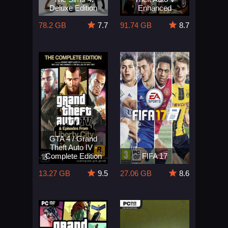
Deluxe Edition
Enhanced
78.2 GB
7.7
91.74 GB
8.7
GTA 4 / Grand
Theft Auto IV -
Complete Edition
FIFA 17
13.27 GB
9.5
27.06 GB
8.6