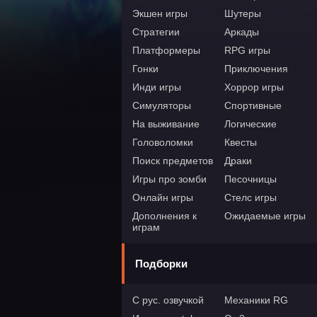
Экшен игры
Шутеры
Стратегии
Аркады
Платформеры
RPG игры
Гонки
Приключения
Инди игры
Хоррор игры
Симуляторы
Спортивные
На выживание
Логические
Головоломки
Квесты
Поиск предметов
Драки
Игры про зомби
Песочницы
Онлайн игры
Стелс игры
Дополнения к
Ожидаемые игры
играм
Подборки
С рус. озвучкой
Механики RG