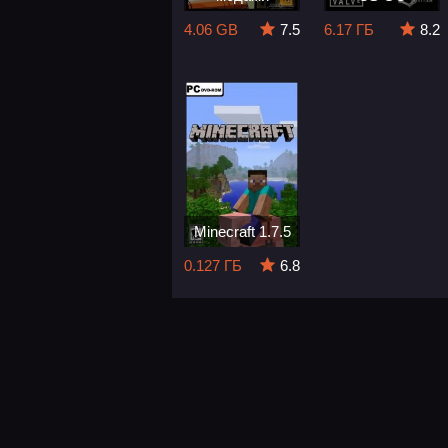
4.06 GB
7.5
6.17 ГБ
8.2
Minecraft 1.7.5
0.127 ГБ
6.8