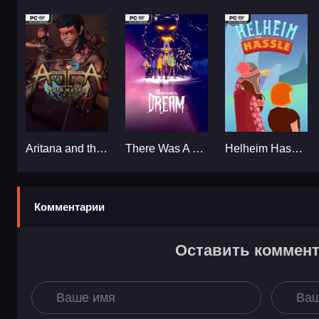
Aritana and the Twin Masks...
There Was A Dream...
Helheim Hassle...
Комментарии
Оставить коммен