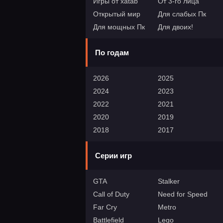
Игры от xatab
От 3-го лица
Открытый мир
Для слабых Пк
Для мощных Пк
Для двоих!
По годам
2026
2025
2024
2023
2022
2021
2020
2019
2018
2017
Серии игр
GTA
Stalker
Call of Duty
Need for Speed
Far Cry
Metro
Battlefield
Lego