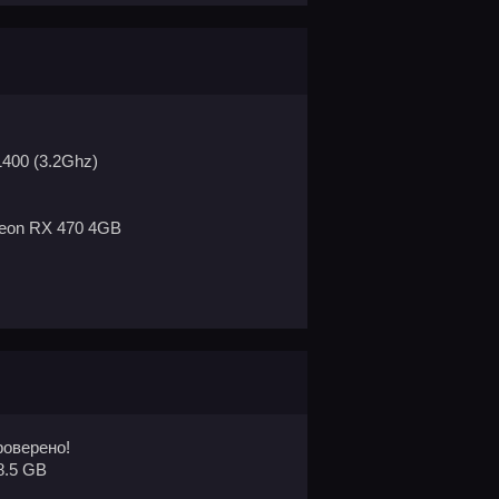
1400 (3.2Ghz)
eon RX 470 4GB
оверено!
8.5 GB