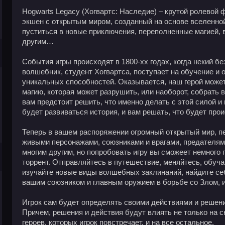
Hogwarts Legacy (Хогвартс: Наследие) – крутой ролевой
экшен с открытым миром, созданный на основе вселенно
пуститься в новые приключения, переполненные магией,
другим…
События игры происходят в 1800-хх годах, когда некий б
волшебник, студент Хогвартса, поступает на обучение и 
уникальных способностей. Оказывается, наш герой може
магию, которая может разрушить, или наоборот, собрать в
вам предстоит решить, что именно делать с этой силой и 
будет развиваться история, и вам решать, что будет про
Теперь в вашем распоряжении огромный открытый мир, 
живыми персонажами, союзниками и врагами, предателям
многим другим, но попробовать игру вы сможеет немного 
торрент. Отправляйтесь в путешествие, меняйтесь, обуча
изучайте новые виды волшебных заклинаний, найдите се
вашим союзником и главным оружием в борьбе со Злом, и
Игрок сам будет определять своими действиями и решени
Причем, решения и действия будут влиять не только на сю
героев, которых игрок повстречает, и на все остальное.