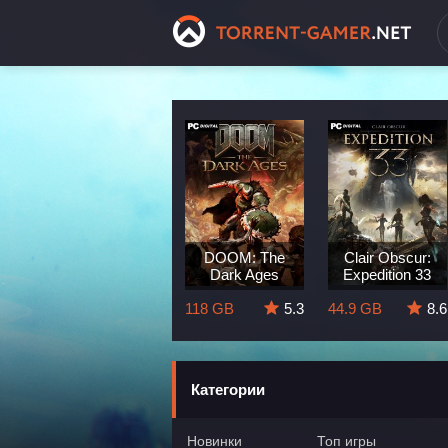
Dragon Age:
DOOM: The
Clair Obscur:
The Veilguard
Dark Ages
Expedition 33
8.3
82 GB
5.7
118 GB
5.3
44.9 GB
8.6
Категории
Новинки
Топ игры