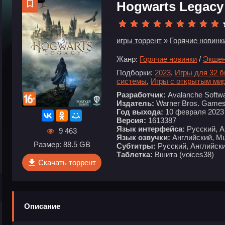
Hogwarts Legacy
игры торрент
»
Горячие новинк
Жанр:
Горячие новинки
/
Экшен
Подборки:
2023
,
Игры для 32 
системы
,
Игры с открытым ми
Разработчик:
Avalanche Softw
Издатель:
Warner Bros. Game
Год выхода:
10 февраля 2023
Версия:
1613387
Язык интерфейса:
Русский, А
9 463
Язык озвучки:
Английский, Mul
Размер: 88.5 GB
Субтитры:
Русский, Английски
Таблетка:
Вшита (voices38)
Скачать торрент
Описание