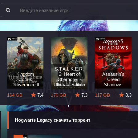
S.T.A.L.K.E.R.
Kingdom
2: Heart of
Assassin's
Come:
Chernobyl -
Creed
Deliverance II
Ultimate Edition
Shadows
164 GB
7.4
170 GB
7.3
117 GB
8.3
Hogwarts Legacy скачать торрент