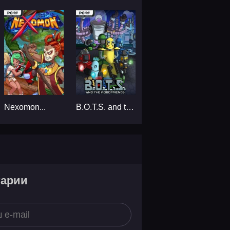
Nexomon...
B.O.T.S. and the Robofriends...
тарии