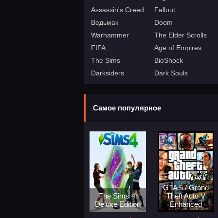
Assassin's Creed
Fallout
Ведьмак
Doom
Warhammer
The Elder Scrolls
FIFA
Age of Empires
The Sims
BioShock
Darksiders
Dark Souls
Самое популярное
GTA 5 / Grand
The Sims 4:
Theft Auto V
Deluxe Edition
Enhanced