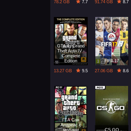
78.2 GB
7.7
91.74 GB
8.7
GTA 4 / Grand
Theft Auto IV -
Complete
Edition
FIFA 17
13.27 GB
9.5
27.06 GB
8.6
ГТА Сан
Андреас с
модами
CS GO