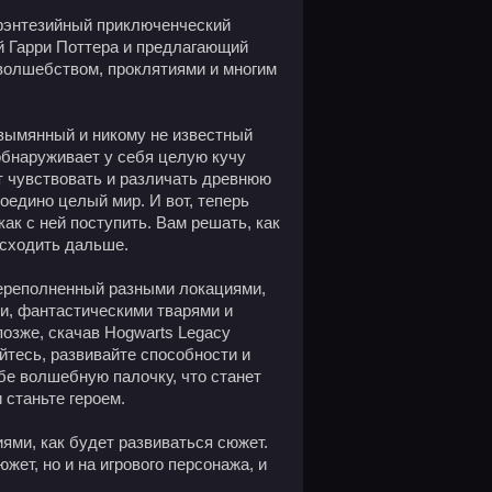
 фэнтезийный приключенческий
й Гарри Поттера и предлагающий
 волшебством, проклятиями и многим
езымянный и никому не известный
обнаруживает у себя целую кучу
т чувствовать и различать древнюю
оедино целый мир. И вот, теперь
как с ней поступить. Вам решать, как
исходить дальше.
переполненный разными локациями,
и, фантастическими тварями и
позже, скачав Hogwarts Legacy
йтесь, развивайте способности и
бе волшебную палочку, что станет
 станьте героем.
ями, как будет развиваться сюжет.
жет, но и на игрового персонажа, и