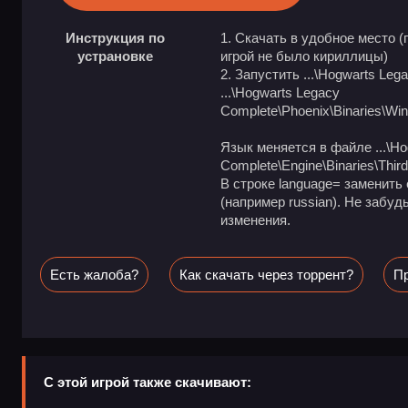
Инструкция по
1. Скачать в удобное место (
устрановке
игрой не было кириллицы)
2. Запустить ...\Hogwarts Le
...\Hogwarts Legacy
Complete\Phoenix\Binaries\Wi
Язык меняется в файле ...\Ho
Complete\Engine\Binaries\Thir
В строке language= заменить 
(например russian). Не забу
изменения.
Есть жалоба?
Как скачать через торрент?
Пр
С этой игрой также скачивают: