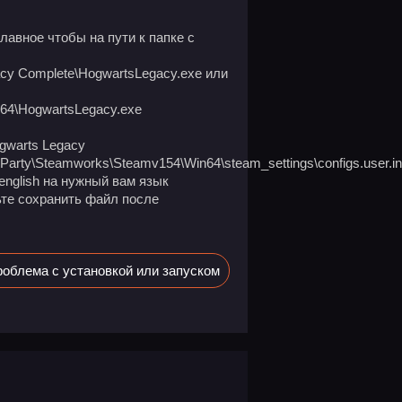
главное чтобы на пути к папке с
gacy Complete\HogwartsLegacy.exe или
n64\HogwartsLegacy.exe
gwarts Legacy
dParty\Steamworks\Steamv154\Win64\steam_settings\configs.user.in
english на нужный вам язык
дьте сохранить файл после
облема с установкой или запуском