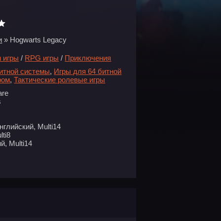
и
» Hogwarts Legacy
 игры
/
RPG игры
/
Приключения
битной системы
,
Игры для 64 битной
ром
,
Тактические ролевые игры
are
s
нглийский, Multi14
ti8
й, Multi14