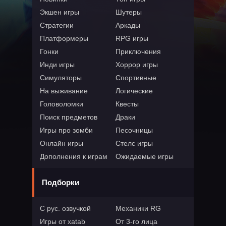
Экшен игры
Шутеры
Стратегии
Аркады
Платформеры
RPG игры
Гонки
Приключения
Инди игры
Хоррор игры
Симуляторы
Спортивные
На выживание
Логические
Головоломки
Квесты
Поиск предметов
Драки
Игры про зомби
Песочницы
Онлайн игры
Стелс игры
Дополнения к играм
Ожидаемые игры
Подборки
С рус. озвучкой
Механики RG
Игры от xatab
От 3-го лица