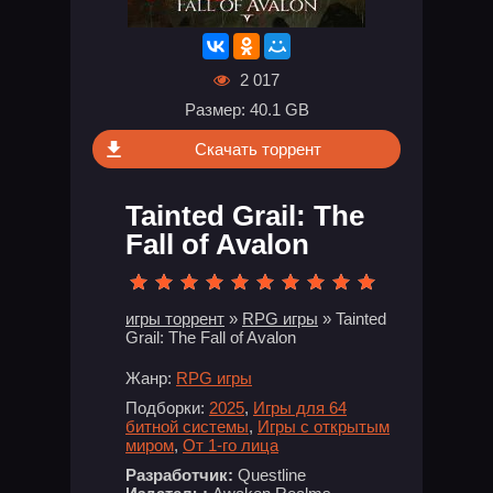
2 017
Размер: 40.1 GB
Скачать торрент
Tainted Grail: The
Fall of Avalon
игры торрент
»
RPG игры
» Tainted
Grail: The Fall of Avalon
Жанр:
RPG игры
Подборки:
2025
,
Игры для 64
битной системы
,
Игры с открытым
миром
,
От 1-го лица
Разработчик:
Questline