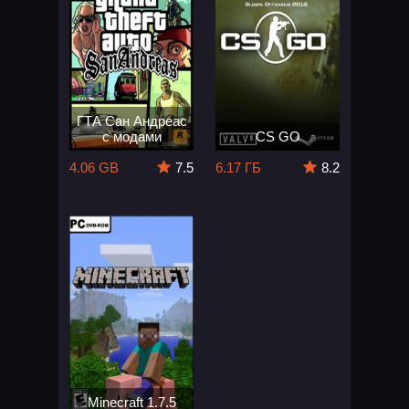
ГТА Сан Андреас
с модами
CS GO
4.06 GB
7.5
6.17 ГБ
8.2
Minecraft 1.7.5