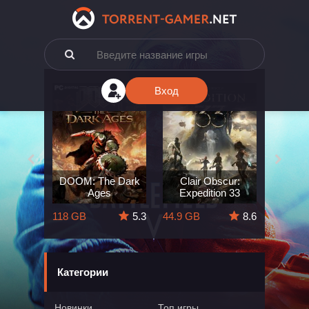
Вход
e: The
DOOM: The Dark
Clair Obscur:
King
ard
Ages
Expedition 33
Deli
5.7
118 GB
5.3
44.9 GB
8.6
164 GB
Категории
Новинки
Топ игры