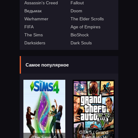
Assassin's Creed
Fallout
Ведьмак
Doom
Warhammer
The Elder Scrolls
FIFA
Age of Empires
The Sims
BioShock
Darksiders
Dark Souls
Самое популярное
GTA 5 / Grand
The Sims 4:
Theft Auto V