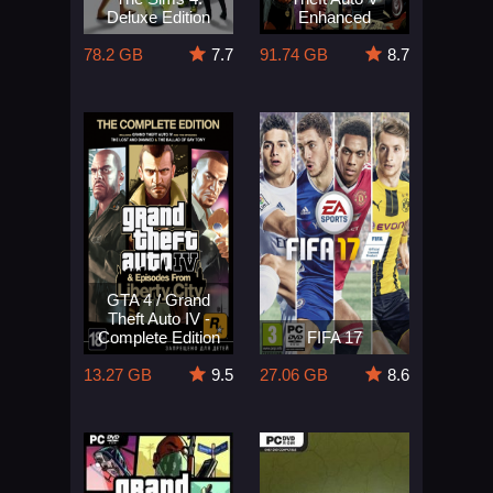
Deluxe Edition
Enhanced
78.2 GB
7.7
91.74 GB
8.7
GTA 4 / Grand
Theft Auto IV -
Complete Edition
FIFA 17
13.27 GB
9.5
27.06 GB
8.6