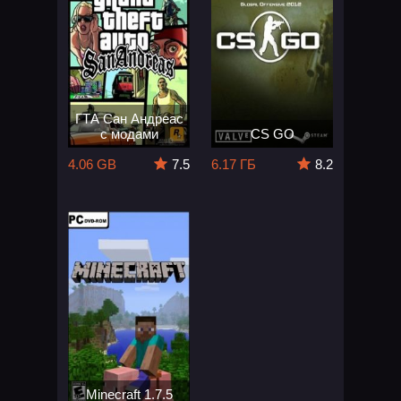
ГТА Сан Андреас
с модами
CS GO
4.06 GB
7.5
6.17 ГБ
8.2
Minecraft 1.7.5