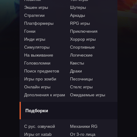
Экшен игры
Шутеры
Стратегии
Аркады
Платформеры
RPG игры
Гонки
Приключения
Инди игры
Хоррор игры
Симуляторы
Спортивные
На выживание
Логические
Головоломки
Квесты
Поиск предметов
Драки
Игры про зомби
Песочницы
Онлайн игры
Стелс игры
Дополнения к играм
Ожидаемые игры
Подборки
С рус. озвучкой
Механики RG
Игры от xatab
От 3-го лица