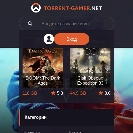
Вход
e: The
DOOM: The Dark
Clair Obscur:
King
ard
Ages
Expedition 33
Deli
5.7
118 GB
5.3
44.9 GB
8.6
164 GB
Категории
Новинки
Топ игры