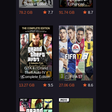
Deluxe Edition
Enhanced
78.2 GB
7.7
91.74 GB
8.7
GTA 4 / Grand
Theft Auto IV -
Complete Edition
FIFA 17
13.27 GB
9.5
27.06 GB
8.6