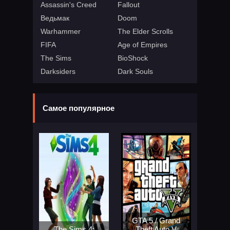
Assassin's Creed
Fallout
Ведьмак
Doom
Warhammer
The Elder Scrolls
FIFA
Age of Empires
The Sims
BioShock
Darksiders
Dark Souls
Самое популярное
GTA 5 / Grand
The Sims 4:
Theft Auto V