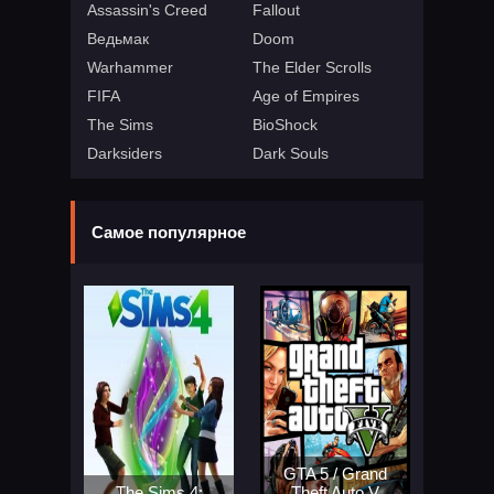
Assassin's Creed
Fallout
Ведьмак
Doom
Warhammer
The Elder Scrolls
FIFA
Age of Empires
The Sims
BioShock
Darksiders
Dark Souls
Самое популярное
GTA 5 / Grand
The Sims 4:
Theft Auto V