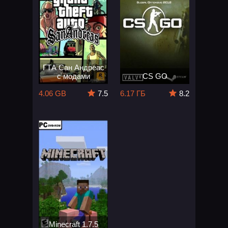
ГТА Сан Андреас
с модами
CS GO
4.06 GB
7.5
6.17 ГБ
8.2
Minecraft 1.7.5