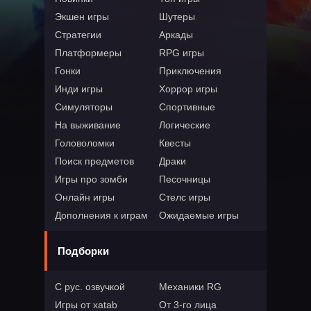
Экшен игры
Шутеры
Стратегии
Аркады
Платформеры
RPG игры
Гонки
Приключения
Инди игры
Хоррор игры
Симуляторы
Спортивные
На выживание
Логические
Головоломки
Квесты
Поиск предметов
Драки
Игры про зомби
Песочницы
Онлайн игры
Стелс игры
Дополнения к играм
Ожидаемые игры
Подборки
С рус. озвучкой
Механики RG
Игры от xatab
От 3-го лица