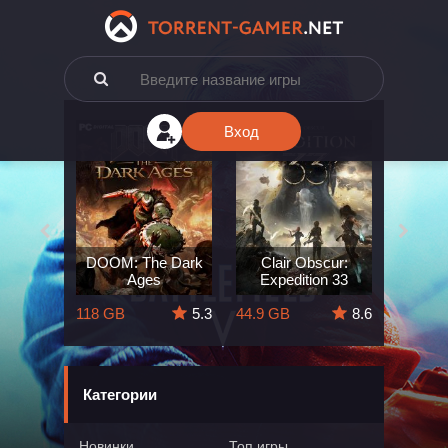
Вход
e: The
DOOM: The Dark
Clair Obscur:
King
ard
Ages
Expedition 33
Deli
5.7
118 GB
5.3
44.9 GB
8.6
164 GB
Категории
Новинки
Топ игры