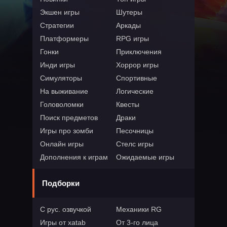
Экшен игры
Шутеры
Стратегии
Аркады
Платформеры
RPG игры
Гонки
Приключения
Инди игры
Хоррор игры
Симуляторы
Спортивные
На выживание
Логические
Головоломки
Квесты
Поиск предметов
Драки
Игры про зомби
Песочницы
Онлайн игры
Стелс игры
Дополнения к играм
Ожидаемые игры
Подборки
С рус. озвучкой
Механики RG
Игры от xatab
От 3-го лица