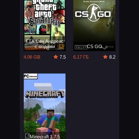
ГТА Сан Андреас
с модами
CS GO
4.06 GB
7.5
6.17 ГБ
8.2
Minecraft 1.7.5