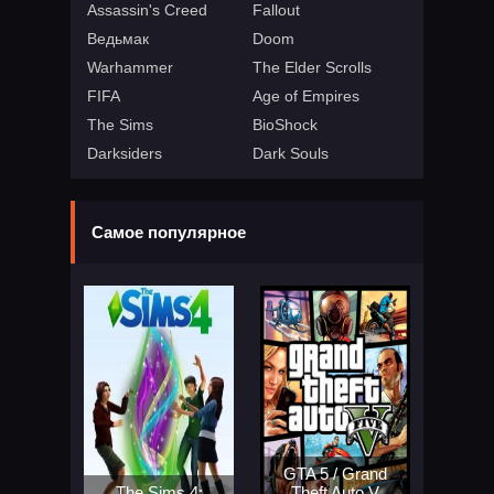
Assassin's Creed
Fallout
Ведьмак
Doom
Warhammer
The Elder Scrolls
FIFA
Age of Empires
The Sims
BioShock
Darksiders
Dark Souls
Самое популярное
GTA 5 / Grand
The Sims 4:
Theft Auto V