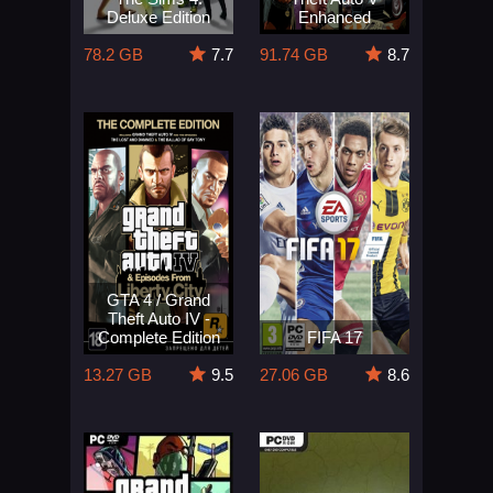
Deluxe Edition
Enhanced
78.2 GB
7.7
91.74 GB
8.7
GTA 4 / Grand
Theft Auto IV -
Complete Edition
FIFA 17
13.27 GB
9.5
27.06 GB
8.6