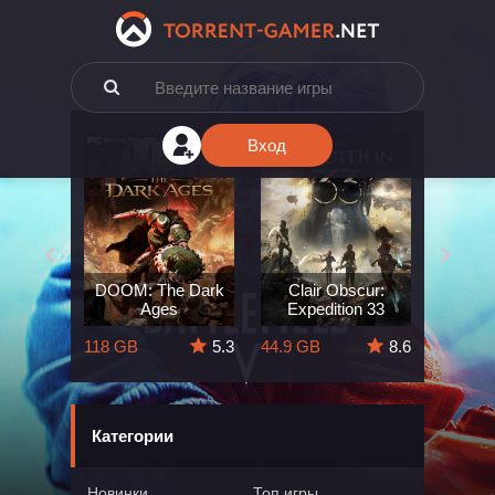
Вход
e: The
DOOM: The Dark
Clair Obscur:
King
ard
Ages
Expedition 33
Deli
5.7
118 GB
5.3
44.9 GB
8.6
164 GB
Категории
Новинки
Топ игры