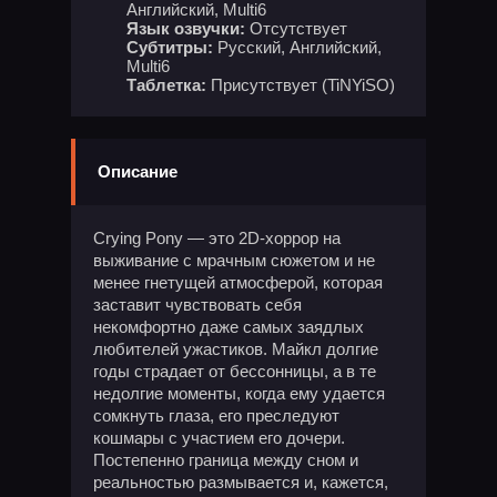
Английский, Multi6
Язык озвучки:
Отсутствует
Субтитры:
Русский, Английский,
Multi6
Таблетка:
Присутствует (TiNYiSO)
Описание
Crying Pony — это 2D-хоррор на
выживание с мрачным сюжетом и не
менее гнетущей атмосферой, которая
заставит чувствовать себя
некомфортно даже самых заядлых
любителей ужастиков. Майкл долгие
годы страдает от бессонницы, а в те
недолгие моменты, когда ему удается
сомкнуть глаза, его преследуют
кошмары с участием его дочери.
Постепенно граница между сном и
реальностью размывается и, кажется,