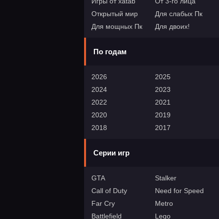
Игры от xatab
От 3-го лица
Открытый мир
Для слабых Пк
Для мощных Пк
Для двоих!
По годам
2026
2025
2024
2023
2022
2021
2020
2019
2018
2017
Серии игр
GTA
Stalker
Call of Duty
Need for Speed
Far Cry
Metro
Battlefield
Lego