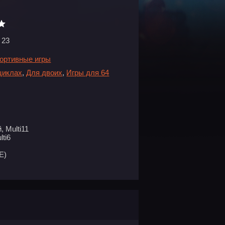
 23
ортивные игры
циклах
,
Для двоих
,
Игры для 64
 Multi11
ti6
E)