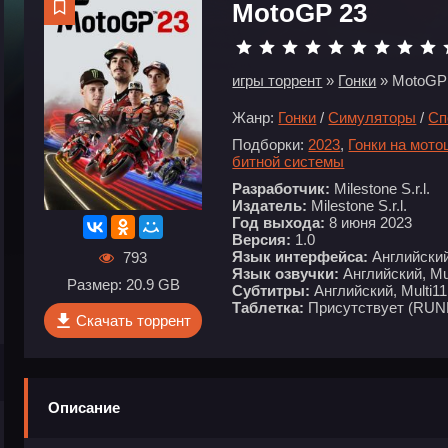
MotoGP 23
игры торрент
»
Гонки
» MotoGP
Жанр:
Гонки
/
Симуляторы
/
Сп
Подборки:
2023
,
Гонки на мото
битной системы
Разработчик:
Milestone S.r.l.
Издатель:
Milestone S.r.l.
Год выхода:
8 июня 2023
Версия:
1.0
Язык интерфейса:
Английский,
793
Язык озвучки:
Английский, Mul
Размер: 20.9 GB
Субтитры:
Английский, Multi11
Таблетка:
Присутствует (RUN
Скачать торрент
Описание