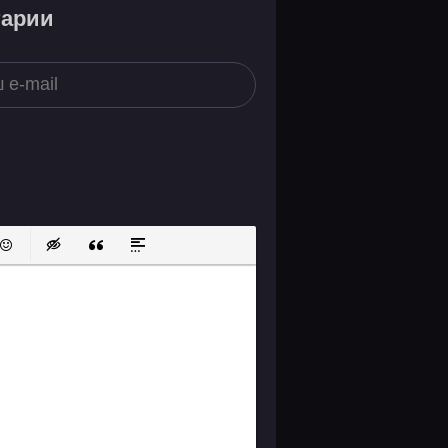
тарии
ок
й список
ь ссылку
тавить защищенную ссылку
Вставить смайлик
Вставка скрытого текста
Вставка цитаты
Вставка спойлера