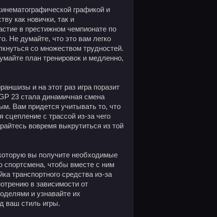
кинематографической графикой и
ву как новички, так и
стие в престижном чемпионате по
. Не думайте, что это вам легко
олкнуться со множеством трудностей.
умайте план тренировок и медленно,
аншизы и на этот раз игра поразит
GP 23 стала динамичная смена
ым. Вам придется учитывать то, что
я сцепление с трассой из-за чего
арайтесь вовремя выкрутиться из той
 которую вы получите необходимые
о спортсмена, чтобы вместе с ним
йка транспортного средства из-за
мотрению в зависимости от
оделями и узнавайте их
д ваш стиль игры.