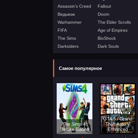
Assassin's Creed
Fallout
Ведьмак
Doom
Warhammer
The Elder Scrolls
FIFA
Age of Empires
The Sims
BioShock
Darksiders
Dark Souls
Самое популярное
GTA 5 / Grand
The Sims 4:
Theft Auto V
Deluxe Edition
Enhanced