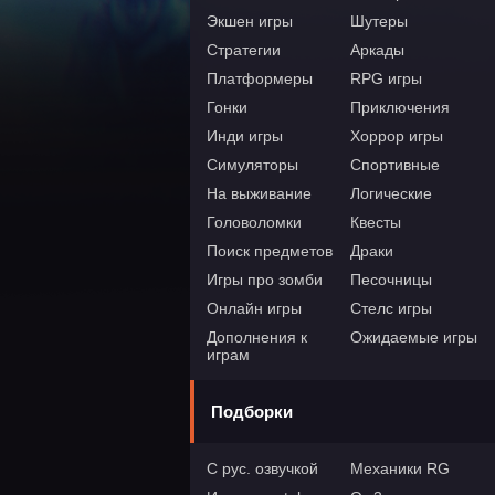
Экшен игры
Шутеры
Стратегии
Аркады
Платформеры
RPG игры
Гонки
Приключения
Инди игры
Хоррор игры
Симуляторы
Спортивные
На выживание
Логические
Головоломки
Квесты
Поиск предметов
Драки
Игры про зомби
Песочницы
Онлайн игры
Стелс игры
Дополнения к
Ожидаемые игры
играм
Подборки
С рус. озвучкой
Механики RG