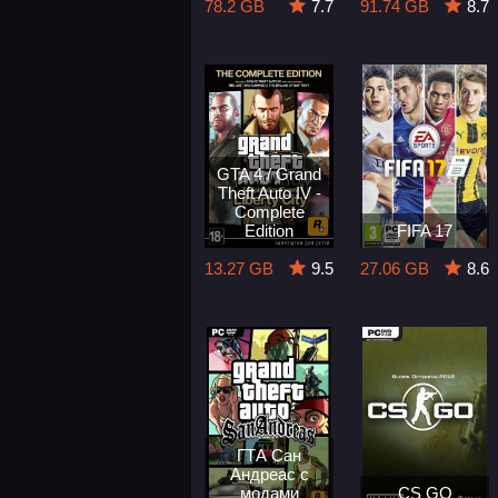
78.2 GB
7.7
91.74 GB
8.7
GTA 4 / Grand
Theft Auto IV -
Complete
Edition
FIFA 17
13.27 GB
9.5
27.06 GB
8.6
ГТА Сан
Андреас с
модами
CS GO