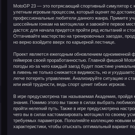
MotoGP 23 — это потрясающий спортивный симулятор с 
улетным игровым процессом, который оценят по достоинст
профессиональные любители данного жанра. Примите уча
шоссейным гонкам на мотоциклах и завоюйте первое место
дастся: для начала придется пройти ряд испытаний и ст
Оттачивайте мастерство на тренировочных заездах, прод
но верно взойдите вверх по карьерной лестнице.
Проект является ежегодным обновлением одноименной фр
геймеров своей проработанностью. Главной фишкой Moto
погоды из-за чего каждый заезд будет поистине уникальн
в ливень не только снижается видимость, но и ухудшаетс
легче потерять управление. Анализируйте ситуацию и ст
или иной трудности, ведь спорт ценит гибких игроков.
В игре предусмотрена так называемая Академия, пройдя
знания. Помимо этого вы также в силах выбрать любимог
пройти нелегкий путь. Также в игре предусмотрена настро
чего вы в силах кастомизировать мотоцикл по своему ус
требуемых параметров. Пополняйте коллекцию новыми м
характеристики, чтобы отыскать оптимальный вариант по