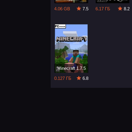
4.06 GB
7.5
6.17 ГБ
8.2
Minecraft 1.7.5
0.127 ГБ
6.8