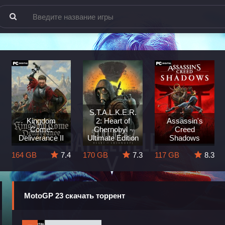
S.T.A.L.K.E.R.
Kingdom
2: Heart of
Assassin's
Come:
Chernobyl -
Creed
Deliverance II
Ultimate Edition
Shadows
164 GB
7.4
170 GB
7.3
117 GB
8.3
MotoGP 23 скачать торрент