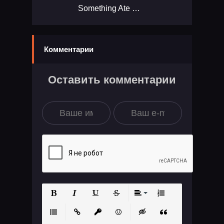
Something Ate My Alien...
Комментарии
Оставить комментарии
Полужирный
Курсив
Подчеркнутый
Зачеркнутый
Выравнивание
Нумерованный