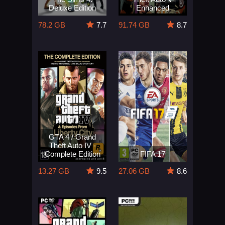
Deluxe Edition
Enhanced
78.2 GB
7.7
91.74 GB
8.7
GTA 4 / Grand
Theft Auto IV -
Complete Edition
FIFA 17
13.27 GB
9.5
27.06 GB
8.6