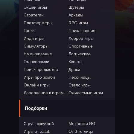
Экшен игры
Шутеры
Стратегии
Аркады
Платформеры
RPG игры
Гонки
Приключения
Инди игры
Хоррор игры
Симуляторы
Спортивные
На выживание
Логические
Головоломки
Квесты
Поиск предметов
Драки
Игры про зомби
Песочницы
Онлайн игры
Стелс игры
Дополнения к играм
Ожидаемые игры
Подборки
С рус. озвучкой
Механики RG
Игры от xatab
От 3-го лица