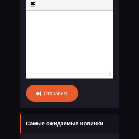
Маркированный список
Вставить ссылку
Вставить защищенную ссылку
Вставить смайлик
Вставка скрытого те
Вставка цитат
Вставка спойлера
0
Отправить
Самые ожидаемые новинки