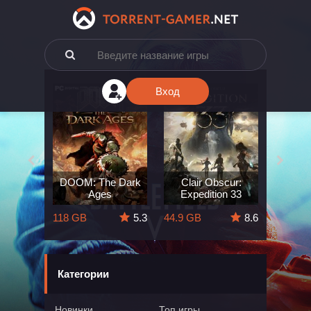
Вход
e: The
DOOM: The Dark
Clair Obscur:
King
ard
Ages
Expedition 33
Deli
5.7
118 GB
5.3
44.9 GB
8.6
164 GB
Категории
Новинки
Топ игры