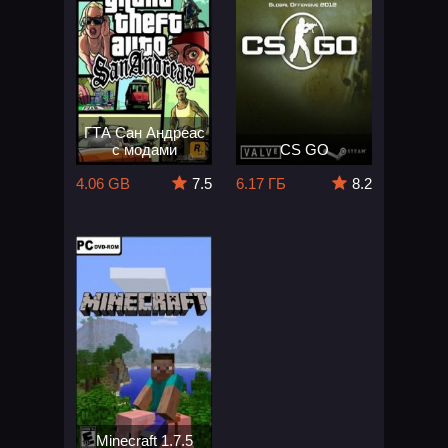
ГТА Сан Андреас
с модами
CS GO
4.06 GB
7.5
6.17 ГБ
8.2
Minecraft 1.7.5