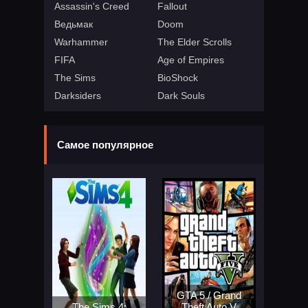
Assassin's Creed
Fallout
Ведьмак
Doom
Warhammer
The Elder Scrolls
FIFA
Age of Empires
The Sims
BioShock
Darksiders
Dark Souls
Самое популярное
GTA 5 / Grand
The Sims 4:
Theft Auto V