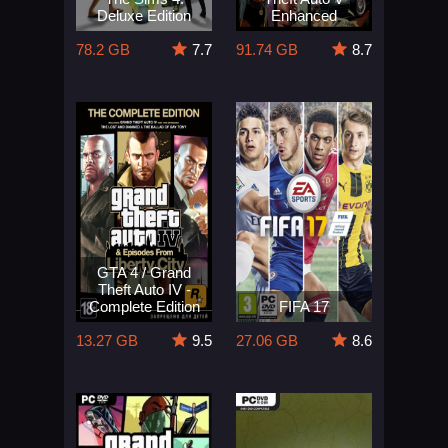
Deluxe Edition
Enhanced
78.2 GB
7.7
91.74 GB
8.7
GTA 4 / Grand
Theft Auto IV -
Complete Edition
FIFA 17
13.27 GB
9.5
27.06 GB
8.6