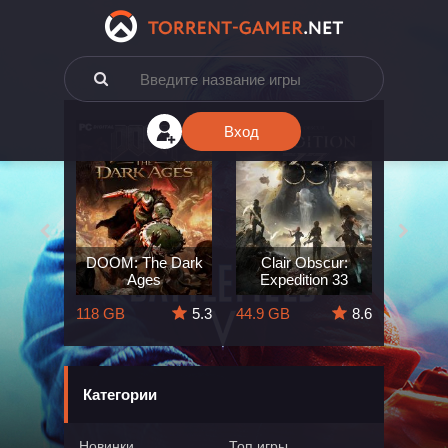
Вход
e: The
DOOM: The Dark
Clair Obscur:
King
ard
Ages
Expedition 33
Deli
5.7
118 GB
5.3
44.9 GB
8.6
164 GB
Категории
Новинки
Топ игры