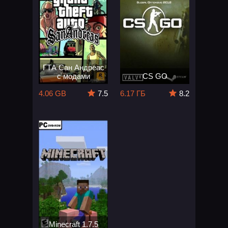
ГТА Сан Андреас
с модами
CS GO
4.06 GB
7.5
6.17 ГБ
8.2
Minecraft 1.7.5