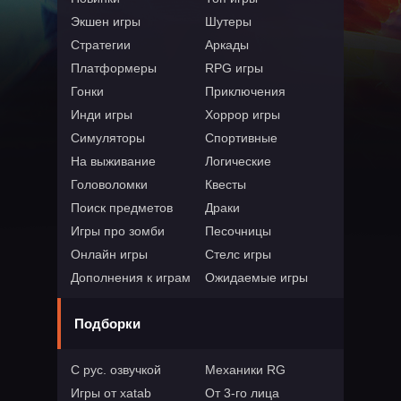
Экшен игры
Шутеры
Стратегии
Аркады
Платформеры
RPG игры
Гонки
Приключения
Инди игры
Хоррор игры
Симуляторы
Спортивные
На выживание
Логические
Головоломки
Квесты
Поиск предметов
Драки
Игры про зомби
Песочницы
Онлайн игры
Стелс игры
Дополнения к играм
Ожидаемые игры
Подборки
С рус. озвучкой
Механики RG
Игры от xatab
От 3-го лица