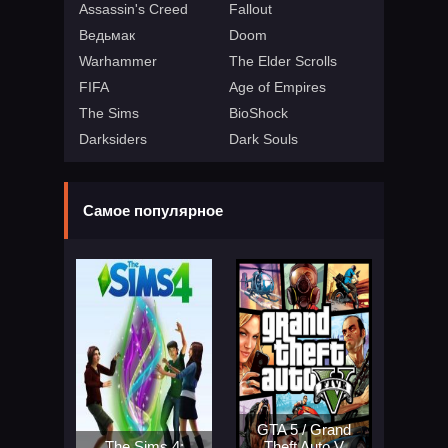
Assassin's Creed
Fallout
Ведьмак
Doom
Warhammer
The Elder Scrolls
FIFA
Age of Empires
The Sims
BioShock
Darksiders
Dark Souls
Самое популярное
GTA 5 / Grand
The Sims 4:
Theft Auto V