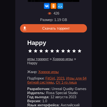
426
Размер: 1.19 GB
Скачать торрент
Happy
игры торрент
»
Хоррор игры
»
Happy
Жанр:
Хоррор игры
Подборки:
FitGirl
,
2023
,
Игры для 64
битной системы
,
От 1-го лица
Разработчик:
Unreal Quality Games
Издатель:
Rosa Special Studio
Год выхода:
12 августа 2023
Версия:
1.0
Язык интерфейса:
Английский