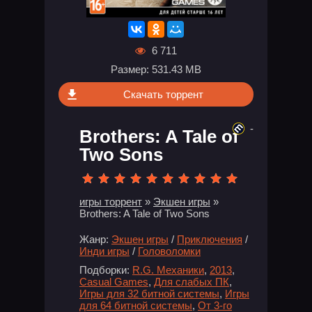
6 711
Размер: 531.43 MB
Скачать торрент
-
Brothers: A Tale of
Two Sons
игры торрент
»
Экшен игры
»
Brothers: A Tale of Two Sons
Жанр:
Экшен игры
/
Приключения
/
Инди игры
/
Головоломки
Подборки:
R.G. Механики
,
2013
,
Casual Games
,
Для слабых ПК
,
Игры для 32 битной системы
,
Игры
для 64 битной системы
,
От 3-го