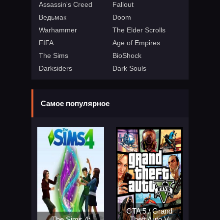
Assassin's Creed
Fallout
Ведьмак
Doom
Warhammer
The Elder Scrolls
FIFA
Age of Empires
The Sims
BioShock
Darksiders
Dark Souls
Самое популярное
GTA 5 / Grand
The Sims 4:
Theft Auto V