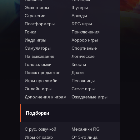
Экшен игры
Шутеры
Стратегии
Аркады
Платформеры
RPG игры
Гонки
Приключения
Инди игры
Хоррор игры
Симуляторы
Спортивные
На выживание
Логические
Головоломки
Квесты
Поиск предметов
Драки
Игры про зомби
Песочницы
Онлайн игры
Стелс игры
Дополнения к играм
Ожидаемые игры
Подборки
С рус. озвучкой
Механики RG
Игры от xatab
От 3-го лица