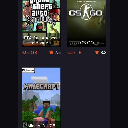
ГТА Сан Андреас
с модами
CS GO
4.06 GB
7.5
6.17 ГБ
8.2
Minecraft 1.7.5