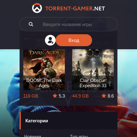
Вход
e: The
DOOM: The Dark
Clair Obscur:
King
ard
Ages
Expedition 33
Deli
5.7
118 GB
5.3
44.9 GB
8.6
164 GB
Категории
Новинки
Топ игры