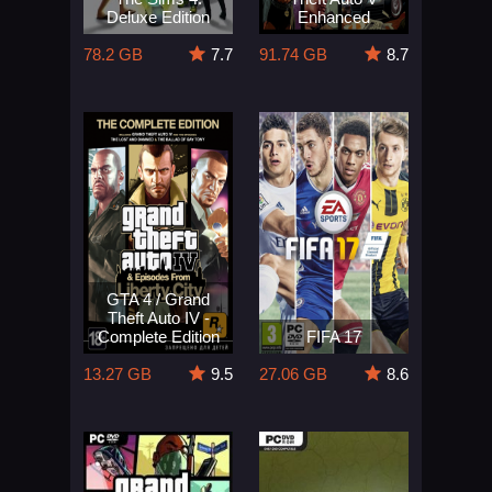
Deluxe Edition
Enhanced
78.2 GB
7.7
91.74 GB
8.7
GTA 4 / Grand
Theft Auto IV -
Complete Edition
FIFA 17
13.27 GB
9.5
27.06 GB
8.6