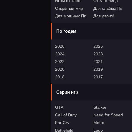
Игры от xatab
От 3-го лица
Открытый мир
Для слабых Пк
Для мощных Пк
Для двоих!
По годам
2026
2025
2024
2023
2022
2021
2020
2019
2018
2017
Серии игр
GTA
Stalker
Call of Duty
Need for Speed
Far Cry
Metro
Battlefield
Lego