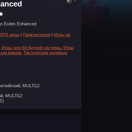
-
hanced
n Exiles Enhanced
RPG игры
/
Приключения
/
Игры на
,
Игры для 64 битной системы
,
Игры
тым миром
,
Тактические ролевые
нглийский, MULTi12
й, MULTi12
E)