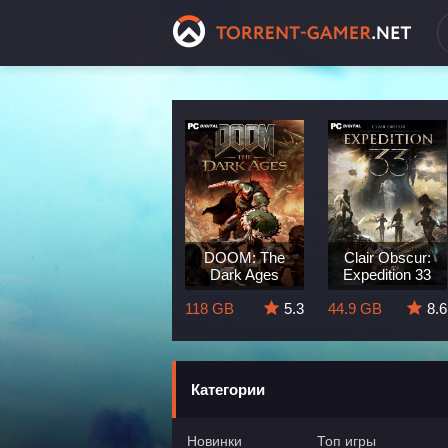
Dragon Age:
DOOM: The
Clair Obscur:
The Veilguard
Dark Ages
Expedition 33
8.3
82 GB
5.7
118 GB
5.3
44.9 GB
8.6
Категории
Новинки
Топ игры