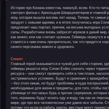
История про Конана известна, пожалуй, всем. Кто-то чита
смотрел фильм с Арнольдом Шварценеггером в главной ро
игру, которая вышла восемь лет назад. Теперь те самые 
продукт с новыми идеями, и в итоге получилась игра Cona
предлагает наш портал, причем, на весьма выгодных усл
силы. Разработчики вновь забросят игроков в дикий мир,
как может, или как считает нужным. Геймеры окажутся в м
ставятся к ним очень презрительно, так что придется хо
своего персонажа живого и здорового.
Сюжет
Главный герой оказывается в чужой для себя стороне, гд
геймеры решатся игру Conan Exiles скачать через торрен
ресурса – они смогут проверить себя в том плане, наскол
экстремальных условиях. Будут и сражения с враждебн
– без этого никак, но будут проблемы и куда посерьезней
необходимые для жизни и предметы, для того, чтобы пост
убежище от песчаных бурь и прочих сюрпризов, которые
того, игроманы будут искать еду и воду, так как их персон
мире, где про все человеческое уже давно все забыли. С
потому что если ослабить хватку, местные могут принести