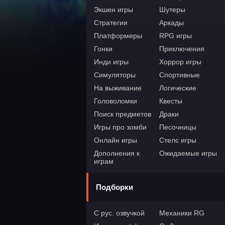
Экшен игры
Шутеры
Стратегии
Аркады
Платформеры
RPG игры
Гонки
Приключения
Инди игры
Хоррор игры
Симуляторы
Спортивные
На выживание
Логические
Головоломки
Квесты
Поиск предметов
Драки
Игры про зомби
Песочницы
Онлайн игры
Стелс игры
Дополнения к
Ожидаемые игры
играм
Подборки
С рус. озвучкой
Механики RG