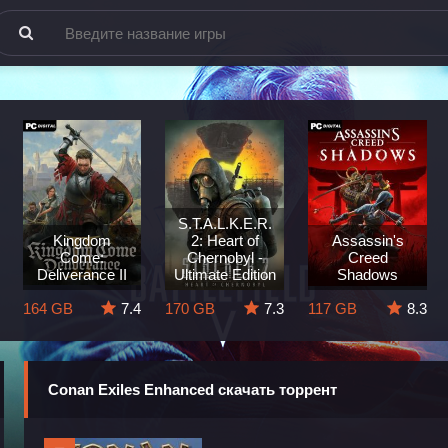
S.T.A.L.K.E.R.
Kingdom
2: Heart of
Assassin's
Come:
Chernobyl -
Creed
Deliverance II
Ultimate Edition
Shadows
164 GB
7.4
170 GB
7.3
117 GB
8.3
Conan Exiles Enhanced скачать торрент