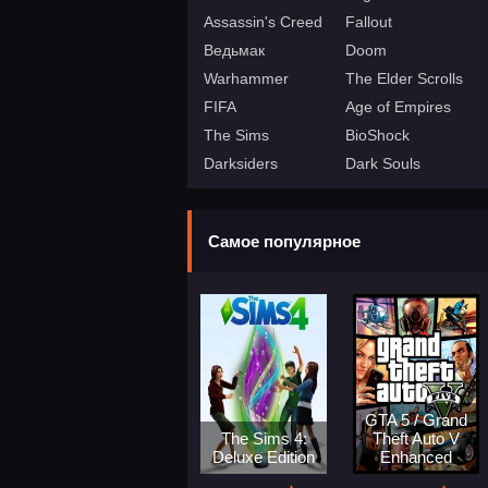
Assassin's Creed
Fallout
Ведьмак
Doom
Warhammer
The Elder Scrolls
FIFA
Age of Empires
The Sims
BioShock
Darksiders
Dark Souls
Самое популярное
GTA 5 / Grand
The Sims 4:
Theft Auto V
Deluxe Edition
Enhanced