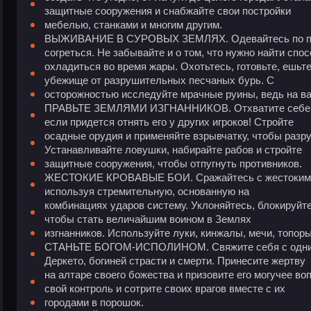
защитные сооружения и снабжайте свои постройки
мебелью, станками и многим другим.
ВЫЖИВАНИЕ В СУРОВЫХ ЗЕМЛЯХ. Одевайтесь по пого
согреться. Не забывайте и о том, что нужно найти спо
охладиться во время жары. Охотьтесь, готовьте, ешьте
убежище от разрушительных песчаных бурь. С
осторожностью исследуйте мрачные руины, ведь на ва
ПРАВЬТЕ ЗЕМЛЯМИ ИЗГНАННИКОВ. Отхватите себе ку
если придется отнять его у других игроков! Стройте
осадные орудия и применяйте взрывчатку, чтобы разру
Устанавливайте ловушки, набирайте рабов и стройте
защитные сооружения, чтобы отпугнуть противников.
ЖЕСТОКИЕ КРОВАВЫЕ БОИ. Сражайтесь с жестокими ч
используя стремительную, основанную на
комбинациях ударов систему. Уклоняйтесь, блокируйте
чтобы стать величайшим воином в Землях
изгнанников. Используйте луки, кинжалы, мечи, топоры
СТАНЬТЕ БОГОМ-ИСПОЛИНОМ. Свяжите себя с одним 
Деркето, богиней страсти и смерти. Принесите жертву
на алтаре своего божества и призовите его могучее в
свой контроль и сотрите своих врагов вместе с их
городами в порошок.