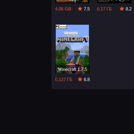
4.06 GB
7.5
6.17 ГБ
8.2
Minecraft 1.7.5
0.127 ГБ
6.8