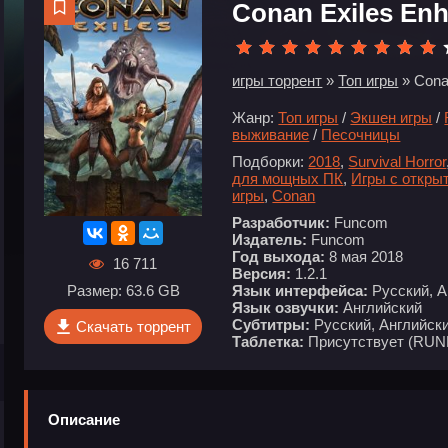
Conan Exiles En
игры торрент
»
Топ игры
» Cona
Жанр:
Топ игры
/
Экшен игры
/
выживание
/
Песочницы
Подборки:
2018
,
Survival Horror
для мощных ПК
,
Игры с откры
игры
,
Conan
Разработчик:
Funcom
Издатель:
Funcom
Год выхода:
8 мая 2018
16 711
Версия:
1.2.1
Язык интерфейса:
Русский, А
Размер: 63.6 GB
Язык озвучки:
Английский
Субтитры:
Русский, Английски
Скачать торрент
Таблетка:
Присутствует (RUN
Описание