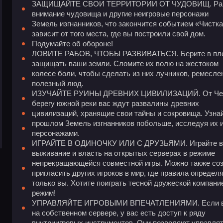
ЗАЩИЩАЙТЕ СВОИ ТЕРРИТОРИИ ОТ ЧУДОВИЩ. Рано и
внимание чудовища и другие неигровые персонажи
Земель изгнанников, что закончится событием «Чистка
зависит от того места, где вы построили свой дом.
Подумайте об обороне!
ЛОВИТЕ РАБОВ, ЧТОБЫ РАЗВИВАТЬСЯ. Берите в плен 
защищать ваши земли. Сломите их волю на жестоком
колесе боли, чтобы сделать из них лучников, ремесле
полезный люд.
ИЗУЧАЙТЕ РУИНЫ ДРЕВНИХ ЦИВИЛИЗАЦИЙ. От Черной
берегу южной реки вас ждут развалины древних
цивилизаций, хранящие свои тайны и сокровища. Узнай
прошлом Земель изгнанников побольше, исследуя их 
персонажами.
ИГРАЙТЕ В ОДИНОЧКУ ИЛИ С ДРУЗЬЯМИ. Играйте в од
выживание и власть на открытых серверах в режиме
непрекращающейся совместной игры. Можно также соз
пригласить других игроков в мир, где правила определ
только вы. Хотите поиграть тесной дружеской компан
режим!
УПРАВЛЯЙТЕ ИГРОВЫМИ ВПЕЧАТЛЕНИЯМИ. Если вы иг
на собственном сервере, у вас есть доступ к ряду
внутриигровых инструментов. Они позволяют управлят