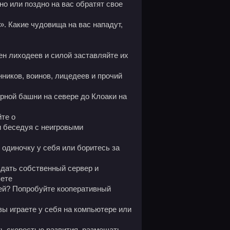
ли поздно на вас обратят свое
». Какие чудовища на вас нападут,
лиходеев и силой заставляйте их
нников, воинов, лицедеев и прочий
 башни на севере до Клоаки на
те о
и беседуя с неигровыми
иночку у себя или боритесь за
дать собственный сервер и
яете
ией? Попробуйте кооперативный
раете у себя на компьютере или
ь скоростью развития, размещать