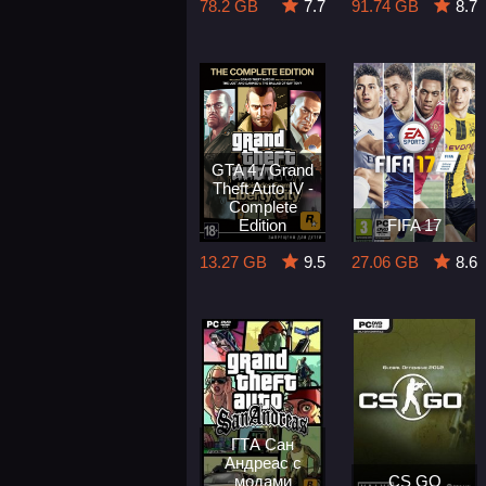
78.2 GB
7.7
91.74 GB
8.7
GTA 4 / Grand
Theft Auto IV -
Complete
Edition
FIFA 17
13.27 GB
9.5
27.06 GB
8.6
ГТА Сан
Андреас с
модами
CS GO