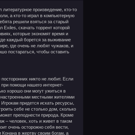
л литературное произведение, кто-то
ли, а кто-то играл в компьютерную
ребята решили взяться за старый
n Exiles, скачать торрент которой
овиях, которые экономят время и
 где каждый борется за выживание
ире, где очень не любят чужаков, и
рошо постараться, чтобы оставить
е посторонних никто не любит. Если
т при помощи нашего интернет-
ько хорошо они могут ужиться в
о настроенными местными жителями
. Игрокам придется искать ресурсы,
роить себе не столько дом, сколько
 может преподнести природа. Кроме
аж – человек, хоть и живет в таком
тоит очень осторожно себя вести,
 Конана в жертву своим богам, а