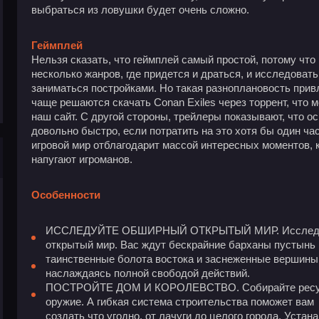
выбраться из ловушки будет очень сложно.
Геймплей
Нельзя сказать, что геймплей самый простой, потому что 
несколько жанров, где придется и драться, и исследовать
заниматься постройками. Но такая разноплановость привл
чаще решаются скачать Conan Exiles через торрент, что 
наш сайт. С другой стороны, трейлеры показывают, что о
довольно быстро, если потратить на это хотя бы один час
игровой мир отблагодарит массой интересных моментов, к
напугают игроманов.
Особенности
ИССЛЕДУЙТЕ ОБШИРНЫЙ ОТКРЫТЫЙ МИР. Исследуй
открытый мир. Вас ждут бескрайние барханы пустынь 
таинственные болота востока и заснеженные вершины 
наслаждаясь полной свободой действий.
ПОСТРОЙТЕ ДОМ И КОРОЛЕВСТВО. Собирайте ресурс
оружие. А гибкая система строительства поможет вам
создать что угодно, от лачуги до целого города. Уста