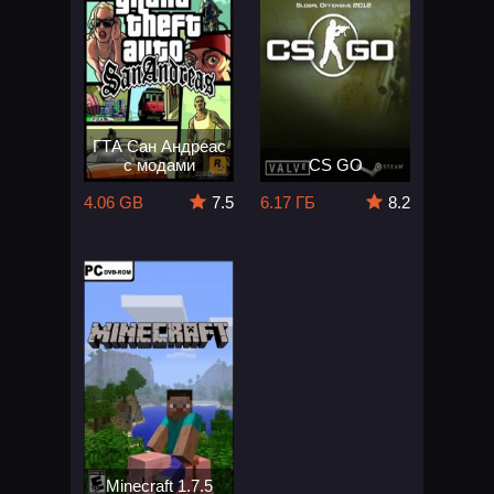
ГТА Сан Андреас
с модами
CS GO
4.06 GB
7.5
6.17 ГБ
8.2
Minecraft 1.7.5