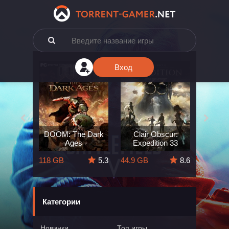
Вход
e: The
DOOM: The Dark
Clair Obscur:
King
ard
Ages
Expedition 33
Deli
5.7
118 GB
5.3
44.9 GB
8.6
164 GB
Категории
Новинки
Топ игры