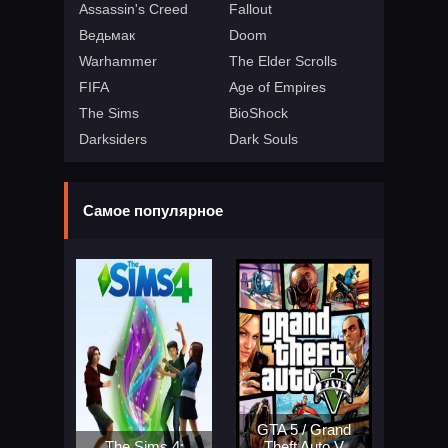
Assassin's Creed
Fallout
Ведьмак
Doom
Warhammer
The Elder Scrolls
FIFA
Age of Empires
The Sims
BioShock
Darksiders
Dark Souls
Самое популярное
GTA 5 / Grand
The Sims 4:
Theft Auto V