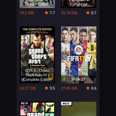
Deluxe Edition
Enhanced
78.2 GB
7.7
91.74 GB
8.7
GTA 4 / Grand
Theft Auto IV -
Complete Edition
FIFA 17
13.27 GB
9.5
27.06 GB
8.6