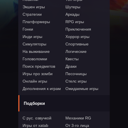
Экшен игры
Шутеры
Стратегии
Аркады
Платформеры
RPG игры
Гонки
Приключения
Инди игры
Хоррор игры
Симуляторы
Спортивные
На выживание
Логические
Головоломки
Квесты
Поиск предметов
Драки
Игры про зомби
Песочницы
Онлайн игры
Стелс игры
Дополнения к играм
Ожидаемые игры
Подборки
С рус. озвучкой
Механики RG
Игры от xatab
От 3-го лица