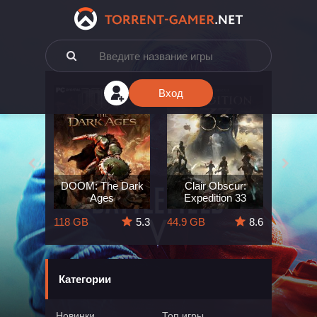
Вход
e: The
DOOM: The Dark
Clair Obscur:
King
ard
Ages
Expedition 33
Deli
5.7
118 GB
5.3
44.9 GB
8.6
164 GB
Категории
Новинки
Топ игры