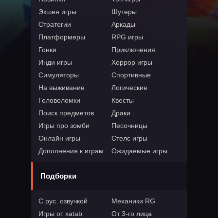
Экшен игры
Шутеры
Стратегии
Аркады
Платформеры
RPG игры
Гонки
Приключения
Инди игры
Хоррор игры
Симуляторы
Спортивные
На выживание
Логические
Головоломки
Квесты
Поиск предметов
Драки
Игры про зомби
Песочницы
Онлайн игры
Стелс игры
Дополнения к играм
Ожидаемые игры
Подборки
С рус. озвучкой
Механики RG
Игры от xatab
От 3-го лица