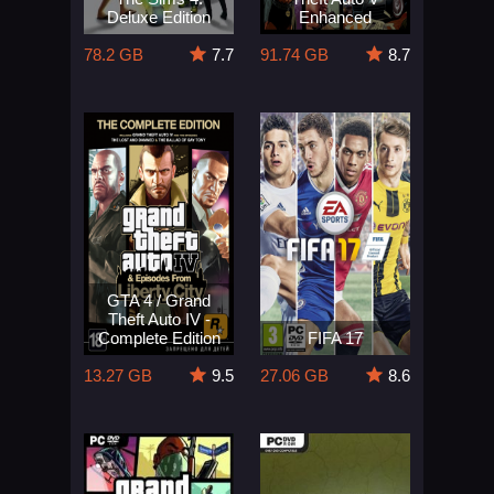
Deluxe Edition
Enhanced
78.2 GB
7.7
91.74 GB
8.7
GTA 4 / Grand
Theft Auto IV -
Complete Edition
FIFA 17
13.27 GB
9.5
27.06 GB
8.6