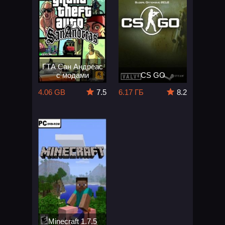
ГТА Сан Андреас
с модами
CS GO
4.06 GB
7.5
6.17 ГБ
8.2
Minecraft 1.7.5