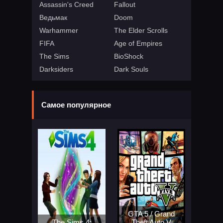
Assassin's Creed
Fallout
Ведьмак
Doom
Warhammer
The Elder Scrolls
FIFA
Age of Empires
The Sims
BioShock
Darksiders
Dark Souls
Самое популярное
GTA 5 / Grand
The Sims 4:
Theft Auto V