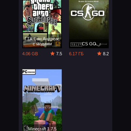
ГТА Сан Андреас
с модами
CS GO
4.06 GB
7.5
6.17 ГБ
8.2
Minecraft 1.7.5