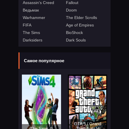
Assassin's Creed
Fallout
Ведьмак
Doom
Warhammer
The Elder Scrolls
FIFA
Age of Empires
The Sims
BioShock
Darksiders
Dark Souls
Самое популярное
GTA 5 / Grand
The Sims 4:
Theft Auto V