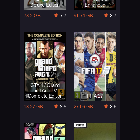
Deluxe Edition
Enhanced
78.2 GB
7.7
91.74 GB
8.7
GTA 4 / Grand
Theft Auto IV -
Complete Edition
FIFA 17
13.27 GB
9.5
27.06 GB
8.6