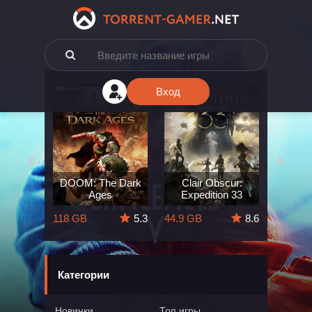
Вход
e: The
DOOM: The Dark
Clair Obscur:
King
ard
Ages
Expedition 33
Deli
5.7
118 GB
5.3
44.9 GB
8.6
164 GB
Категории
Новинки
Топ игры