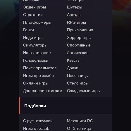
Экшен игры
Шутеры
Стратегии
Аркады
Платформеры
RPG игры
Гонки
Приключения
Инди игры
Хоррор игры
Симуляторы
Спортивные
На выживание
Логические
Головоломки
Квесты
Поиск предметов
Драки
Игры про зомби
Песочницы
Онлайн игры
Стелс игры
Дополнения к играм
Ожидаемые игры
Подборки
С рус. озвучкой
Механики RG
Игры от xatab
От 3-го лица