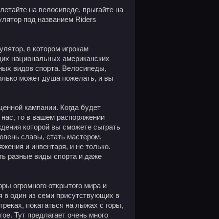
злетайте на велосипеде, прыгайте на
улятор под названием Riders
улятор, в котором игрокам
щих национальных американских
ных видов спорта. Велосипеды,
только может душа пожелать, и вы
ценной кампании. Когда будет
у нас, то в вашем распоряжении
ждения которой вы сможете сыграть
овень славы, стать мастером,
жения и инвентаря, и не только.
ть разные виды спорта и даже
ры огромного открытого мира и
я в один из семи присутствующих в
треках, покататься на лыжах с горы,
гое. Тут предлагает очень много