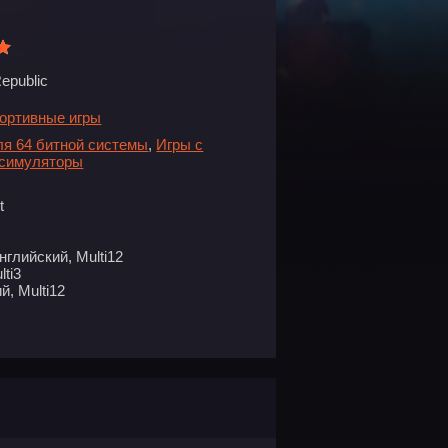
epublic
ортивные игры
ля 64 битной системы
,
Игры с
 симуляторы
t
нглийский, Multi12
ti3
й, Multi12