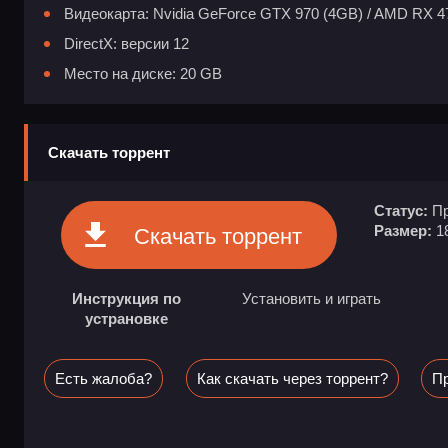
Видеокарта: Nvidia GeForce GTX 970 (4GB) / AMD RX 4
DirectX: версии 12
Место на диске: 20 GB
Скачать торрент
Статус:
Пр
Размер:
1
Скачать торрент
Инструкция по
Установить и играть
устрановке
Есть жалоба?
Как скачать через торрент?
Пр