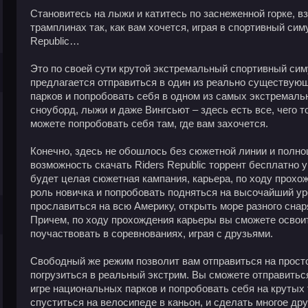
Становитесь на лыжи и катитесь по заснеженной горке, в
трамплинах так, как вам хочется, играя в спортивный сим
Republic…
Это по своей сути крутой экстремальный спортивный сим
предлагается отправиться в один из реально существую
парков и попробовать себя в одном из самых экстремаль
сноуборд, лыжи и даже Вингсьют – здесь есть все, чего 
можете попробовать себя там, где вам захочется.
Конечно, здесь не обошлось без сюжетной линии и полно
возможность скачать Riders Republic торрент бесплатно 
будет целая сюжетная кампания, карьера, по ходу прохо
роль новичка и попробовать подняться на высочайший ур
прославиться на всю Америку, открыть море разного снаря
Причем, по ходу прохождения карьеры вы сможете освои
поучаствовать в соревнованиях, играя с друзьями.
Свободный же режим позволит вам отправиться на просто
погрузиться в реальный экстрим. Вы сможете отправитьс
игре национальных парков и попробовать себя на крутых 
спуститься на велосипеде в каньон, и сделать многое дру