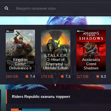
S.T.A.L.K.E.R.
Kingdom
2: Heart of
Assassin's
Come:
Chernobyl -
Creed
Deliverance II
Ultimate Edition
Shadows
164 GB
7.4
170 GB
7.3
117 GB
8.3
Riders Republic скачать торрент