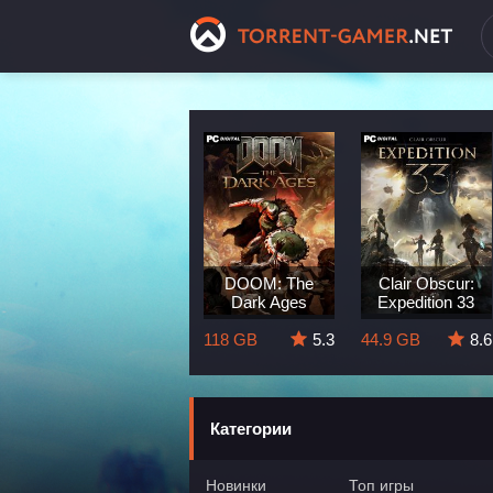
Dragon Age:
DOOM: The
Clair Obscur:
The Veilguard
Dark Ages
Expedition 33
8.3
82 GB
5.7
118 GB
5.3
44.9 GB
8.6
Категории
Новинки
Топ игры