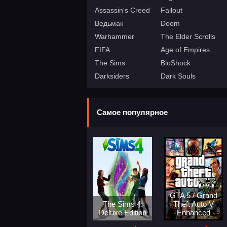
Assassin's Creed
Fallout
Ведьмак
Doom
Warhammer
The Elder Scrolls
FIFA
Age of Empires
The Sims
BioShock
Darksiders
Dark Souls
Самое популярное
GTA 5 / Grand
The Sims 4:
Theft Auto V
Deluxe Edition
Enhanced