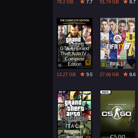
78.2 GB
7.7
91.74 GB
8.7
GTA 4 / Grand
Theft Auto IV -
Complete
Edition
FIFA 17
13.27 GB
9.5
27.06 GB
8.6
ГТА Сан
Андреас с
модами
CS GO