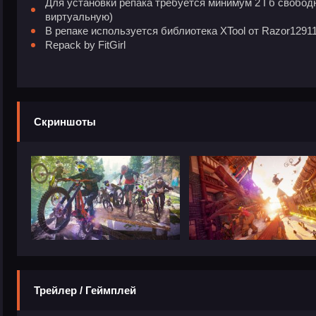
Для установки репака требуется минимум 2 Гб свобод
виртуальную)
В репаке используется библиотека XTool от Razor1291
Repack by FitGirl
Скриншоты
Трейлер / Геймплей