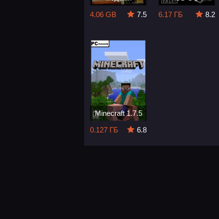
4.06 GB
7.5
6.17 ГБ
8.2
Minecraft 1.7.5
0.127 ГБ
6.8