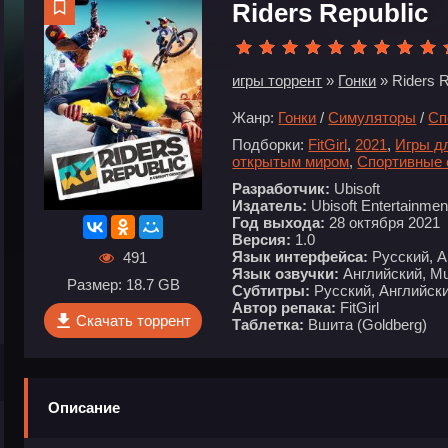
Riders Republic
игры торрент
»
Гонки
» Riders R
Жанр:
Гонки
/
Симуляторы
/
Сп
Подборки:
FitGirl
,
2021
,
Игры д
открытым миром
,
Спортивные
Разработчик:
Ubisoft
Издатель:
Ubisoft Entertainmen
Год выхода:
28 октября 2021
Версия:
1.0
Язык интерфейса:
Русский, А
491
Язык озвучки:
Английский, Mul
Размер: 18.7 GB
Субтитры:
Русский, Английски
Автор репака:
FitGirl
Скачать торрент
Таблетка:
Вшита (Goldberg)
Описание