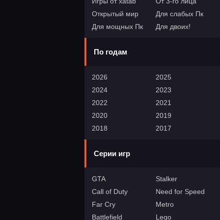
Игры от xatab
От 3-го лица
Открытый мир
Для слабых Пк
Для мощных Пк
Для двоих!
По годам
2026
2025
2024
2023
2022
2021
2020
2019
2018
2017
Серии игр
GTA
Stalker
Call of Duty
Need for Speed
Far Cry
Metro
Battlefield
Lego