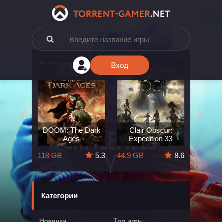
Вход
e: The
DOOM: The Dark
Clair Obscur:
King
ard
Ages
Expedition 33
Deli
5.7
118 GB
5.3
44.9 GB
8.6
164 GB
Категории
Новинки
Топ игры