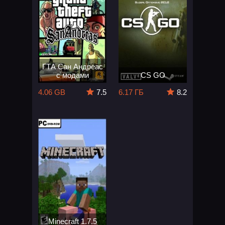
ГТА Сан Андреас
с модами
CS GO
4.06 GB
7.5
6.17 ГБ
8.2
Minecraft 1.7.5