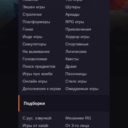
Экшен игры
Шутеры
Стратегии
Аркады
Платформеры
RPG игры
Гонки
Приключения
Инди игры
Хоррор игры
Симуляторы
Спортивные
На выживание
Логические
Головоломки
Квесты
Поиск предметов
Драки
Игры про зомби
Песочницы
Онлайн игры
Стелс игры
Дополнения к играм
Ожидаемые игры
Подборки
С рус. озвучкой
Механики RG
Игры от xatab
От 3-го лица