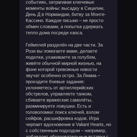
событиях, затрагивая ключевые
моменты войны: высадку в Сицилии,
День Д в Нормандии, битву за Монте-
Кассино. Каждое письмо – не просто
обмен словами, а попытка удержать
тепло дома посреди хаоса.
Геймплей разделён на две части. За
Рози вы помогаете маме, делаете
поделки, ухаживаете за голубем,
живёте обычной мирной жизнью, на
фоне которой тревожные новости
звучат особенно остро. За Лиама –
проходите боевые задания:
уклоняетесь от артиллерийских
обстрелов, управляете танком,
сбиваете вражеские самолёты,
разминируете ловушки. Есть и
головоломки: поиск ключей, взлом
сейфов, расшифровка кодов. Игра
черпает вдохновение в Valiant Hearts, но
с собственным подходом – например,
добавляет образовательные вставки с