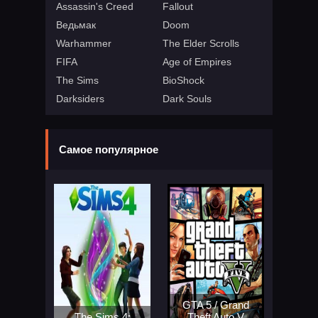
Assassin's Creed
Fallout
Ведьмак
Doom
Warhammer
The Elder Scrolls
FIFA
Age of Empires
The Sims
BioShock
Darksiders
Dark Souls
Самое популярное
GTA 5 / Grand
The Sims 4:
Theft Auto V