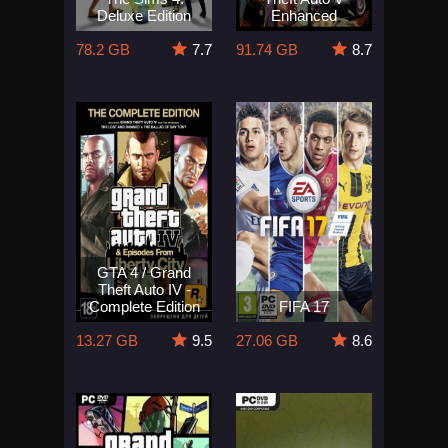
Deluxe Edition
Enhanced
78.2 GB
7.7
91.74 GB
8.7
GTA 4 / Grand
Theft Auto IV -
Complete Edition
FIFA 17
13.27 GB
9.5
27.06 GB
8.6