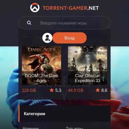
Вход
e: The
DOOM: The Dark
Clair Obscur:
King
ard
Ages
Expedition 33
Deli
5.7
118 GB
5.3
44.9 GB
8.6
164 GB
Категории
Новинки
Топ игры