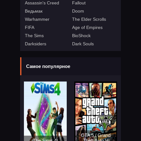
Assassin's Creed
Fallout
Ведьмак
Doom
Warhammer
The Elder Scrolls
FIFA
Age of Empires
The Sims
BioShock
Darksiders
Dark Souls
Самое популярное
GTA 5 / Grand
The Sims 4:
Theft Auto V