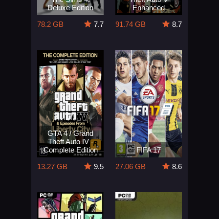
Deluxe Edition
Enhanced
78.2 GB
7.7
91.74 GB
8.7
GTA 4 / Grand
Theft Auto IV -
Complete Edition
FIFA 17
13.27 GB
9.5
27.06 GB
8.6