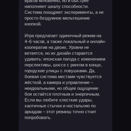
врагов мгновенно, но и быстрее
наполняют шкалу способности.
Система поощряет эксперименты, а не
просто бездумное мельтешение
кнопкой.
Игра предлагает одиночный режим на
4–6 часов, а также локальный и онлайн-
кооператив на двоих. Уровни не
ветвятся, но их дизайн старается
удивить: японская пагода с изменением
перспективы, шоссе с рингом в конце,
городские улицы с ловушками. Да,
боевая система местами чувствуется
жёсткой, а камера и управление –
неидеальными, но общее ощущение
боя остаётся плотным и энергичным.
Если вы любите хлесткие удары,
хаотичные стычки и ностальгию по
аркадам – этот реванш точно стоит
попробовать.