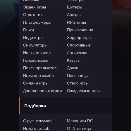
Экшен игры
Шутеры
Стратегии
Аркады
Платформеры
RPG игры
Гонки
Приключения
Инди игры
Хоррор игры
Симуляторы
Спортивные
На выживание
Логические
Головоломки
Квесты
Поиск предметов
Драки
Игры про зомби
Песочницы
Онлайн игры
Стелс игры
Дополнения к играм
Ожидаемые игры
Подборки
С рус. озвучкой
Механики RG
Игры от xatab
От 3-го лица