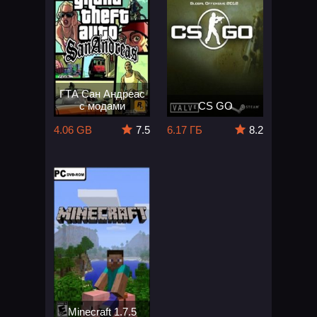
ГТА Сан Андреас
с модами
CS GO
4.06 GB
7.5
6.17 ГБ
8.2
Minecraft 1.7.5