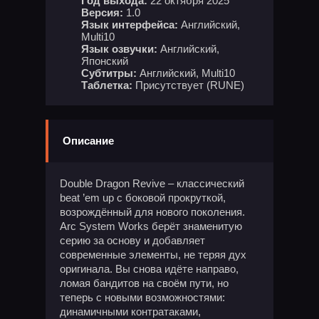
Год выхода:
22 октября 2025
Версия:
1.0
Язык интерфейса:
Английский,
Multi10
Язык озвучки:
Английский,
Японский
Субтитры:
Английский, Multi10
Таблетка:
Присутствует (RUNE)
Описание
Double Dragon Revive – классический
beat ’em up с боковой прокруткой,
возрождённый для нового поколения.
Arc System Works берёт знаменитую
серию за основу и добавляет
современные элементы, не теряя дух
оригинала. Вы снова идёте направо,
ломая бандитов на своём пути, но
теперь с новыми возможностями:
динамичными контратаками,