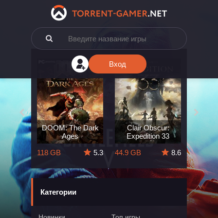
Вход
e: The
DOOM: The Dark
Clair Obscur:
King
ard
Ages
Expedition 33
Deli
5.7
118 GB
5.3
44.9 GB
8.6
164 GB
Категории
Новинки
Топ игры