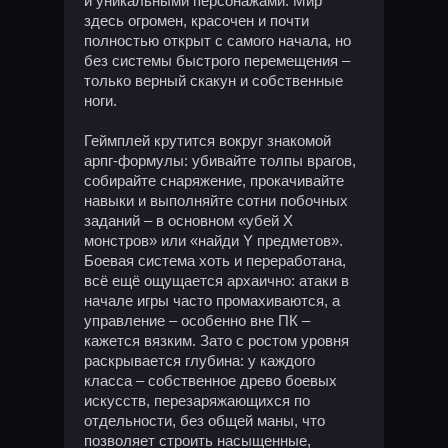
и уникальными персонажами. Мир
здесь огромен, красочен и почти
полностью открыт с самого начала, но
без системы быстрого перемещения –
только верный скакун и собственные
ноги.
Геймплей крутится вокруг знакомой
арпг-формулы: убивайте толпы врагов,
собирайте снаряжение, прокачивайте
навыки и выполняйте сотни побочных
заданий – в основном «убей Х
монстров» или «найди Y предметов».
Боевая система хоть и переработана,
всё ещё ощущается архаично: атаки в
начале игры часто промахиваются, а
управление – особенно вне ПК –
кажется вязким. Зато с ростом уровня
раскрывается глубина: у каждого
класса – собственное древо боевых
искусств, перезаряжающихся по
отдельности, без общей маны, что
позволяет строить насыщенные,