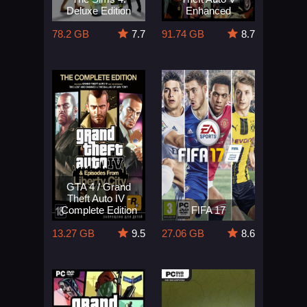
Deluxe Edition
Enhanced
78.2 GB
7.7
91.74 GB
8.7
GTA 4 / Grand
Theft Auto IV -
Complete Edition
FIFA 17
13.27 GB
9.5
27.06 GB
8.6