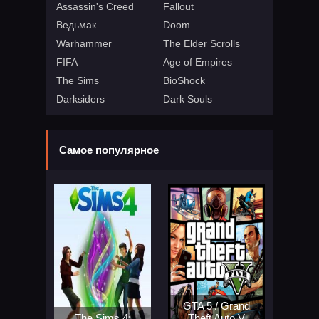
Assassin's Creed
Fallout
Ведьмак
Doom
Warhammer
The Elder Scrolls
FIFA
Age of Empires
The Sims
BioShock
Darksiders
Dark Souls
Самое популярное
GTA 5 / Grand
The Sims 4:
Theft Auto V