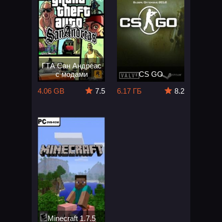
ГТА Сан Андреас
с модами
CS GO
4.06 GB
7.5
6.17 ГБ
8.2
Minecraft 1.7.5