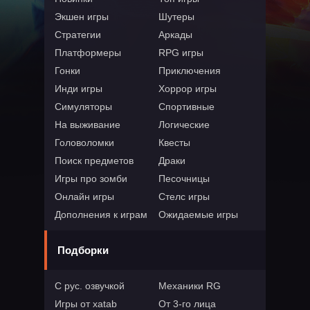
Экшен игры
Шутеры
Стратегии
Аркады
Платформеры
RPG игры
Гонки
Приключения
Инди игры
Хоррор игры
Симуляторы
Спортивные
На выживание
Логические
Головоломки
Квесты
Поиск предметов
Драки
Игры про зомби
Песочницы
Онлайн игры
Стелс игры
Дополнения к играм
Ожидаемые игры
Подборки
С рус. озвучкой
Механики RG
Игры от xatab
От 3-го лица