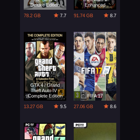
Deluxe Edition
Enhanced
78.2 GB
7.7
91.74 GB
8.7
GTA 4 / Grand
Theft Auto IV -
Complete Edition
FIFA 17
13.27 GB
9.5
27.06 GB
8.6