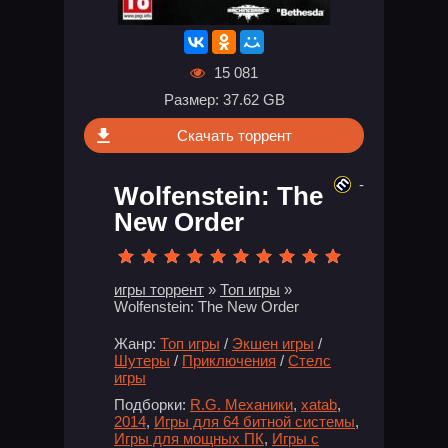
15 081
Размер: 37.62 GB
Скачать торрент
-
Wolfenstein: The
New Order
игры торрент
»
Топ игры
»
Wolfenstein: The New Order
Жанр:
Топ игры
/
Экшен игры
/
Шутеры
/
Приключения
/
Стелс
игры
Подборки:
R.G. Механики
,
xatab
,
2014
,
Игры для 64 битной системы
,
Игры для мощных ПК
,
Игры с