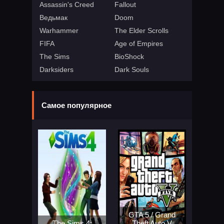
Assassin's Creed
Fallout
Ведьмак
Doom
Warhammer
The Elder Scrolls
FIFA
Age of Empires
The Sims
BioShock
Darksiders
Dark Souls
Самое популярное
GTA 5 / Grand
The Sims 4:
Theft Auto V