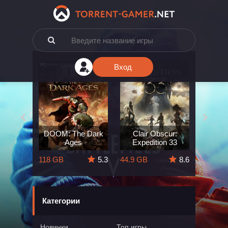
Вход
e: The
DOOM: The Dark
Clair Obscur:
King
ard
Ages
Expedition 33
Deli
5.7
118 GB
5.3
44.9 GB
8.6
164 GB
Категории
Новинки
Топ игры