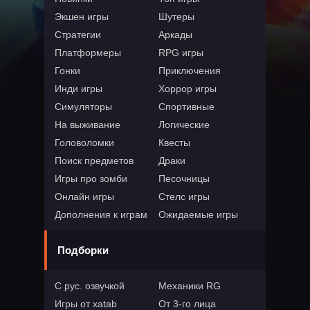
Экшен игры
Шутеры
Стратегии
Аркады
Платформеры
RPG игры
Гонки
Приключения
Инди игры
Хоррор игры
Симуляторы
Спортивные
На выживание
Логические
Головоломки
Квесты
Поиск предметов
Драки
Игры про зомби
Песочницы
Онлайн игры
Стелс игры
Дополнения к играм
Ожидаемые игры
Подборки
С рус. озвучкой
Механики RG
Игры от xatab
От 3-го лица