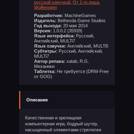
русской озвучкой
,
От 1-го лица
,
Wolfenstein
Разработчик:
MachineGames
Издатель:
Bethesda Game Studios
Год выхода:
20 мая 2014
Версия:
1.0.0.2 (35939)
Язык интерфейса:
Русский,
Английский, MULTi7
Язык озвучки:
Английский, MULTi5
Субтитры:
Русский, Английский,
MULTi7
Автор репака:
xatab, R.G.
Механики
Таблетка:
Не требуется (DRM-Free
от GOG)
Описание
Качественная и зрелищная
компьютерная игра, бодрый шутер,
насыщенный элементами стрелялки