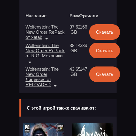
Название
Размер
Скачали
Wolfenstein: The
37.62
166
New Order RePack
GB
Скачать
от xatab
Wolfenstein: The
38.14
339
New Order RePack
GB
Скачать
от R.G. Механики
Wolfenstein: The
43.65
147
New Order
GB
Скачать
Лицензия от
RELOADED
С этой игрой также скачивают: