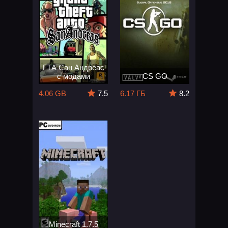
ГТА Сан Андреас
с модами
CS GO
4.06 GB
7.5
6.17 ГБ
8.2
Minecraft 1.7.5