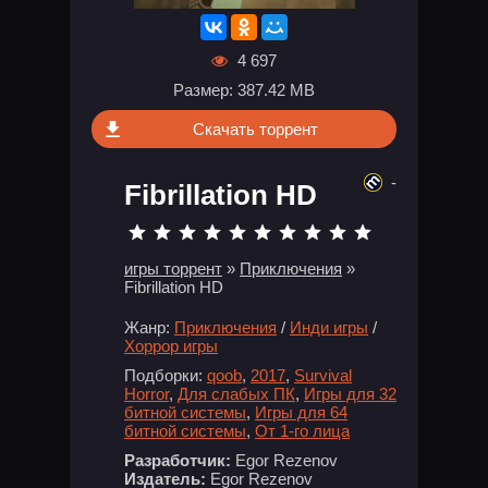
4 697
Размер: 387.42 MB
Скачать торрент
-
Fibrillation HD
игры торрент
»
Приключения
»
Fibrillation HD
Жанр:
Приключения
/
Инди игры
/
Хоррор игры
Подборки:
qoob
,
2017
,
Survival
Horror
,
Для слабых ПК
,
Игры для 32
битной системы
,
Игры для 64
битной системы
,
От 1-го лица
Разработчик:
Egor Rezenov
Издатель:
Egor Rezenov