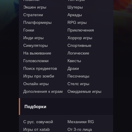
Экшен игры
Шутеры
Стратегии
Аркады
Платформеры
RPG игры
Гонки
Приключения
Инди игры
Хоррор игры
Симуляторы
Спортивные
На выживание
Логические
Головоломки
Квесты
Поиск предметов
Драки
Игры про зомби
Песочницы
Онлайн игры
Стелс игры
Дополнения к играм
Ожидаемые игры
Подборки
С рус. озвучкой
Механики RG
Игры от xatab
От 3-го лица