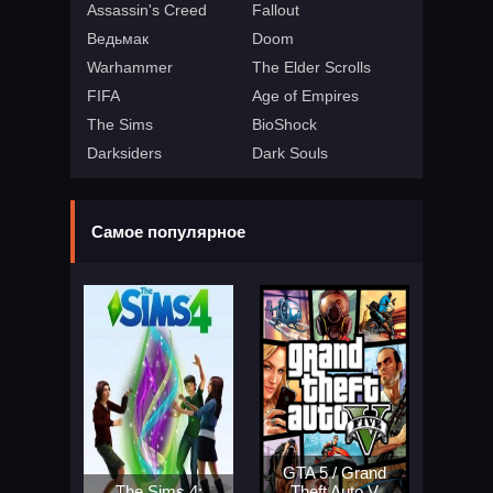
Assassin's Creed
Fallout
Ведьмак
Doom
Warhammer
The Elder Scrolls
FIFA
Age of Empires
The Sims
BioShock
Darksiders
Dark Souls
Самое популярное
GTA 5 / Grand
The Sims 4:
Theft Auto V