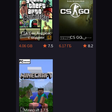
ГТА Сан Андреас
с модами
CS GO
4.06 GB
7.5
6.17 ГБ
8.2
Minecraft 1.7.5