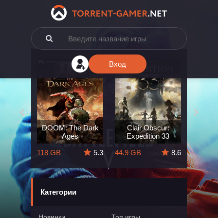
Вход
e: The
DOOM: The Dark
Clair Obscur:
King
ard
Ages
Expedition 33
Deli
5.7
118 GB
5.3
44.9 GB
8.6
164 GB
Категории
Новинки
Топ игры