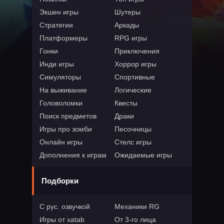
Экшен игры
Шутеры
Стратегии
Аркады
Платформеры
RPG игры
Гонки
Приключения
Инди игры
Хоррор игры
Симуляторы
Спортивные
На выживание
Логические
Головоломки
Квесты
Поиск предметов
Драки
Игры про зомби
Песочницы
Онлайн игры
Стелс игры
Дополнения к играм
Ожидаемые игры
Подборки
С рус. озвучкой
Механики RG
Игры от xatab
От 3-го лица