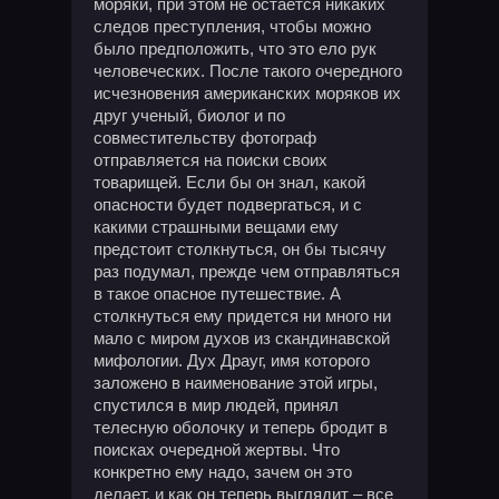
моряки, при этом не остается никаких
следов преступления, чтобы можно
было предположить, что это ело рук
человеческих. После такого очередного
исчезновения американских моряков их
друг ученый, биолог и по
совместительству фотограф
отправляется на поиски своих
товарищей. Если бы он знал, какой
опасности будет подвергаться, и с
какими страшными вещами ему
предстоит столкнуться, он бы тысячу
раз подумал, прежде чем отправляться
в такое опасное путешествие. А
столкнуться ему придется ни много ни
мало с миром духов из скандинавской
мифологии. Дух Драуг, имя которого
заложено в наименование этой игры,
спустился в мир людей, принял
телесную оболочку и теперь бродит в
поисках очередной жертвы. Что
конкретно ему надо, зачем он это
делает, и как он теперь выглядит – все