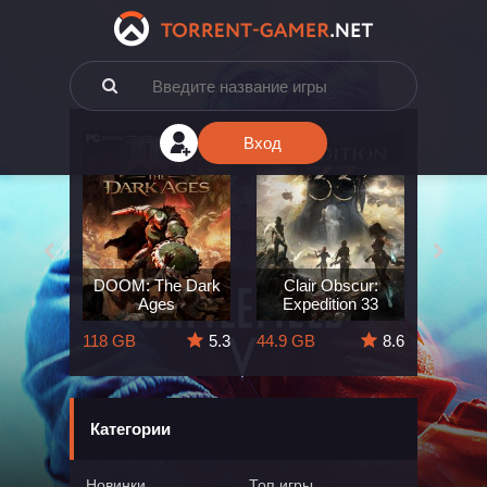
Вход
e: The
DOOM: The Dark
Clair Obscur:
King
ard
Ages
Expedition 33
Deli
5.7
118 GB
5.3
44.9 GB
8.6
164 GB
Категории
Новинки
Топ игры