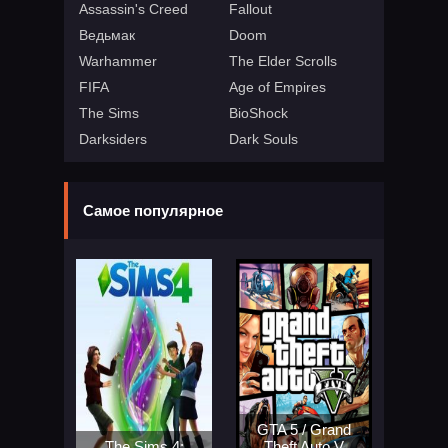
Assassin's Creed
Fallout
Ведьмак
Doom
Warhammer
The Elder Scrolls
FIFA
Age of Empires
The Sims
BioShock
Darksiders
Dark Souls
Самое популярное
GTA 5 / Grand
The Sims 4:
Theft Auto V