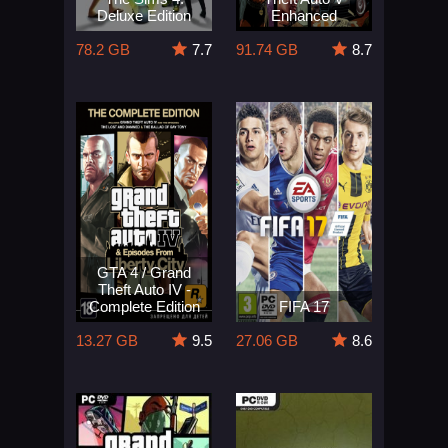
Deluxe Edition
Enhanced
78.2 GB
7.7
91.74 GB
8.7
GTA 4 / Grand
Theft Auto IV -
Complete Edition
FIFA 17
13.27 GB
9.5
27.06 GB
8.6