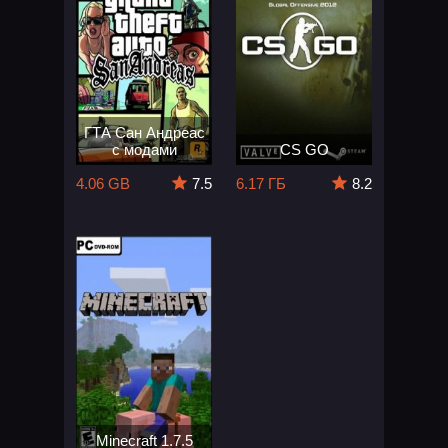
ГТА Сан Андреас
с модами
CS GO
4.06 GB
7.5
6.17 ГБ
8.2
Minecraft 1.7.5