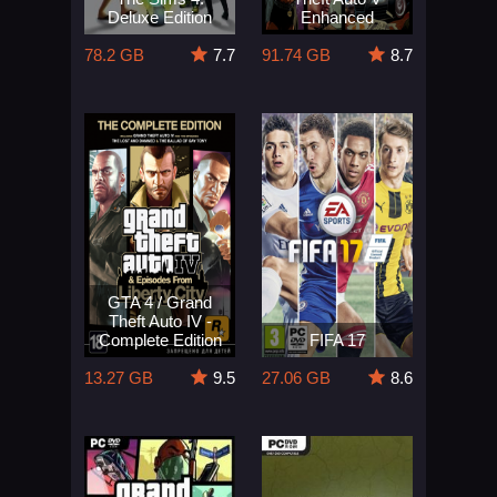
Deluxe Edition
Enhanced
78.2 GB
7.7
91.74 GB
8.7
GTA 4 / Grand
Theft Auto IV -
Complete Edition
FIFA 17
13.27 GB
9.5
27.06 GB
8.6