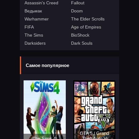
Assassin's Creed
Fallout
Ведьмак
Doom
Warhammer
The Elder Scrolls
FIFA
Age of Empires
The Sims
BioShock
Darksiders
Dark Souls
Самое популярное
GTA 5 / Grand
The Sims 4:
Theft Auto V