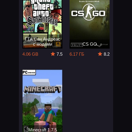
ГТА Сан Андреас
с модами
CS GO
4.06 GB
7.5
6.17 ГБ
8.2
Minecraft 1.7.5