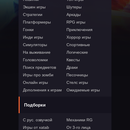
Экшен игры
Шутеры
Стратегии
Аркады
Платформеры
RPG игры
Гонки
Приключения
Инди игры
Хоррор игры
Симуляторы
Спортивные
На выживание
Логические
Головоломки
Квесты
Поиск предметов
Драки
Игры про зомби
Песочницы
Онлайн игры
Стелс игры
Дополнения к играм
Ожидаемые игры
Подборки
С рус. озвучкой
Механики RG
Игры от xatab
От 3-го лица