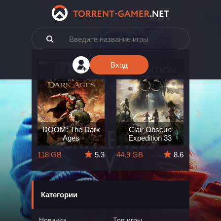
Вход
e: The
DOOM: The Dark
Clair Obscur:
King
ard
Ages
Expedition 33
Deli
5.7
118 GB
5.3
44.9 GB
8.6
164 GB
Категории
Новинки
Топ игры