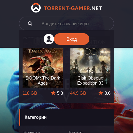
Вход
e: The
DOOM: The Dark
Clair Obscur:
King
ard
Ages
Expedition 33
Deli
5.7
118 GB
5.3
44.9 GB
8.6
164 GB
Категории
Новинки
Топ игры