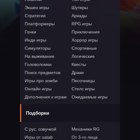
Экшен игры
Шутеры
Стратегии
Аркады
Платформеры
RPG игры
Гонки
Приключения
Инди игры
Хоррор игры
Симуляторы
Спортивные
На выживание
Логические
Головоломки
Квесты
Поиск предметов
Драки
Игры про зомби
Песочницы
Онлайн игры
Стелс игры
Дополнения к играм
Ожидаемые игры
Подборки
С рус. озвучкой
Механики RG
Игры от xatab
От 3-го лица