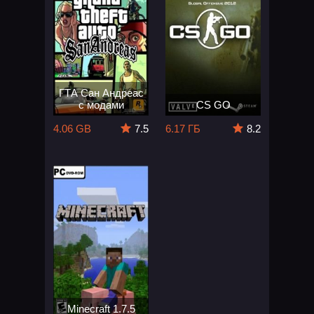
ГТА Сан Андреас
с модами
CS GO
4.06 GB
7.5
6.17 ГБ
8.2
Minecraft 1.7.5