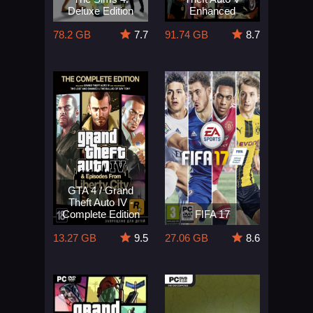
Deluxe Edition
Enhanced
78.2 GB
7.7
91.74 GB
8.7
GTA 4 / Grand
Theft Auto IV -
Complete Edition
FIFA 17
13.27 GB
9.5
27.06 GB
8.6