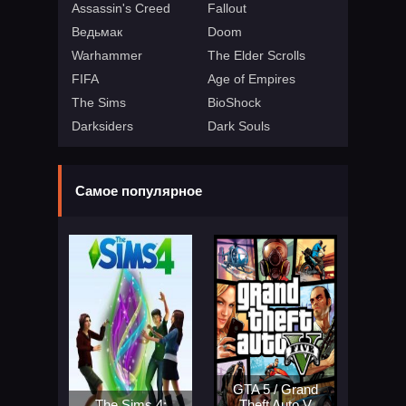
Assassin's Creed
Fallout
Ведьмак
Doom
Warhammer
The Elder Scrolls
FIFA
Age of Empires
The Sims
BioShock
Darksiders
Dark Souls
Самое популярное
GTA 5 / Grand
The Sims 4:
Theft Auto V