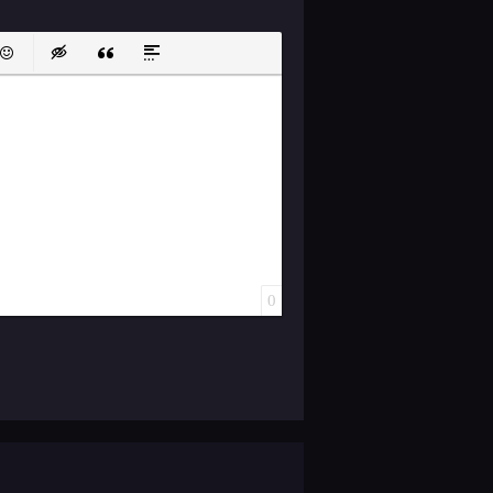
ок
й список
ь ссылку
тавить защищенную ссылку
Вставить смайлик
Вставка скрытого текста
Вставка цитаты
Вставка спойлера
0