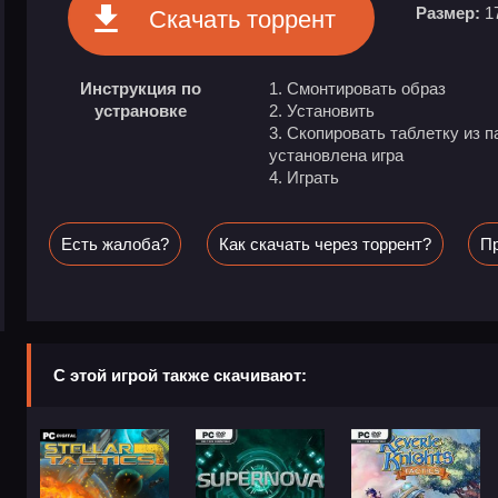
Размер:
1
Скачать торрент
Инструкция по
1. Смонтировать образ
устрановке
2. Установить
3. Скопировать таблетку из п
установлена игра
4. Играть
Есть жалоба?
Как скачать через торрент?
Пр
С этой игрой также скачивают: