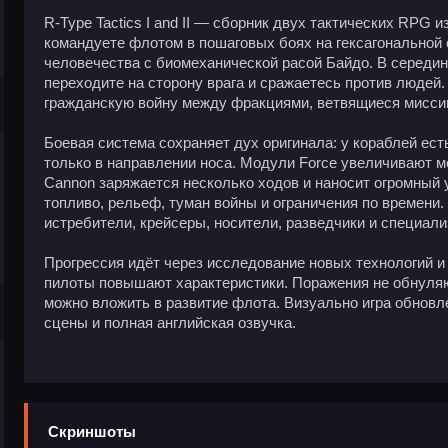
R-Type Tactics I and II — сборник двух тактических RPG 
командуете флотом в пошаговых боях на гексагональной 
человечества с биомеханической расой Байдо. В середин
переходите на сторону врага и сражаетесь против людей.
гражданскую войну между фракциями, ветвящиеся мисси
Боевая система сохраняет дух оригинала: у кораблей ес
только в направлении носа. Модули Force увеличивают м
Cannon заряжается несколько ходов и наносит огромный 
топливо, рельеф, туман войны и ограничения по времени.
истребители, крейсеры, носители, разведчики и специал
Прогрессия идёт через исследование новых технологий 
пилоты повышают характеристики. Поражения не обнуляю
можно вложить в развитие флота. Визуально игра обновл
сцены и полная английская озвучка.
Скриншоты