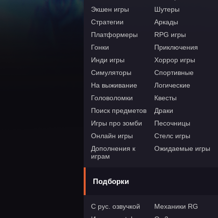
Экшен игры
Шутеры
Стратегии
Аркады
Платформеры
RPG игры
Гонки
Приключения
Инди игры
Хоррор игры
Симуляторы
Спортивные
На выживание
Логические
Головоломки
Квесты
Поиск предметов
Драки
Игры про зомби
Песочницы
Онлайн игры
Стелс игры
Дополнения к
Ожидаемые игры
играм
Подборки
С рус. озвучкой
Механики RG