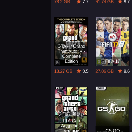
78.2 GB
7.7
91.74 GB
8.7
GTA 4 / Grand
Theft Auto IV -
Complete
Edition
FIFA 17
13.27 GB
9.5
27.06 GB
8.6
ГТА Сан
Андреас с
модами
CS GO