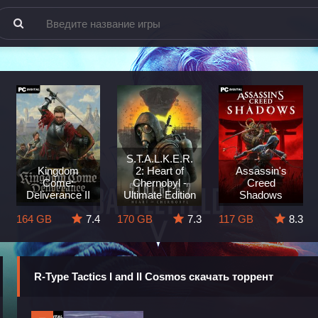
S.T.A.L.K.E.R.
Kingdom
2: Heart of
Assassin's
Come:
Chernobyl -
Creed
Deliverance II
Ultimate Edition
Shadows
164 GB
7.4
170 GB
7.3
117 GB
8.3
R-Type Tactics I and II Cosmos скачать торрент