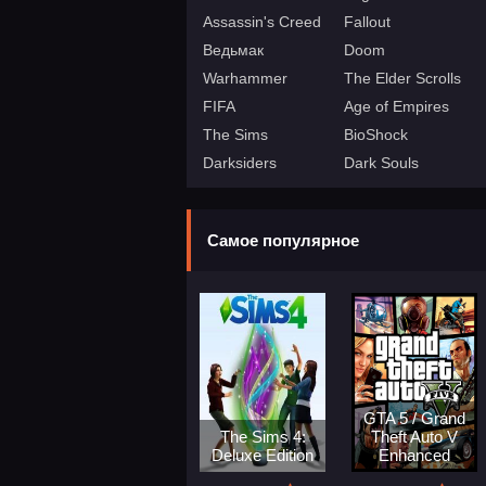
Assassin's Creed
Fallout
Ведьмак
Doom
Warhammer
The Elder Scrolls
FIFA
Age of Empires
The Sims
BioShock
Darksiders
Dark Souls
Самое популярное
GTA 5 / Grand
The Sims 4:
Theft Auto V
Deluxe Edition
Enhanced