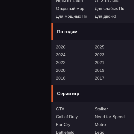
Игры от xatab
От 3-го лица
Открытый мир
Для слабых Пк
Для мощных Пк
Для двоих!
По годам
2026
2025
2024
2023
2022
2021
2020
2019
2018
2017
Серии игр
GTA
Stalker
Call of Duty
Need for Speed
Far Cry
Metro
Battlefield
Lego