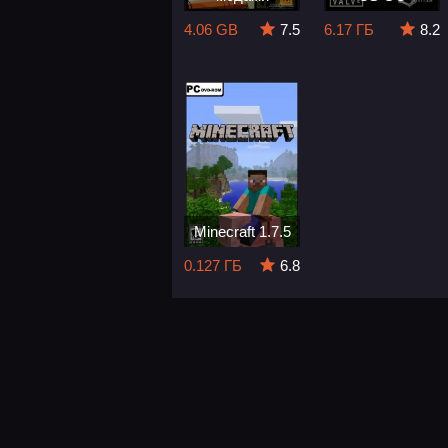
4.06 GB
7.5
6.17 ГБ
8.2
Minecraft 1.7.5
0.127 ГБ
6.8