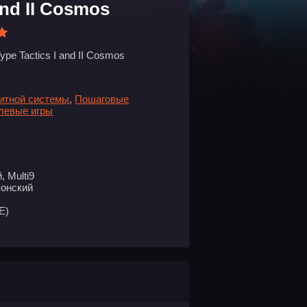
and II Cosmos
ype Tactics I and II Cosmos
битной системы
,
Пошаговые
олевые игры
 Multi9
понский
E)