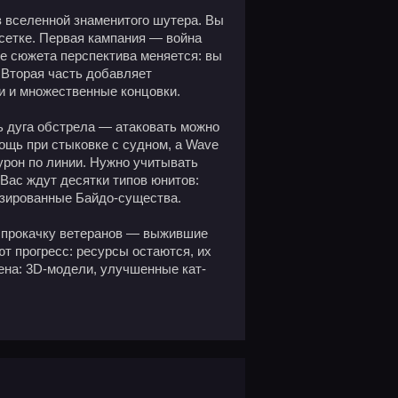
из вселенной знаменитого шутера. Вы
сетке. Первая кампания — война
е сюжета перспектива меняется: вы
 Вторая часть добавляет
и и множественные концовки.
ть дуга обстрела — атаковать можно
ощь при стыковке с судном, а Wave
урон по линии. Нужно учитывать
 Вас ждут десятки типов юнитов:
изированные Байдо-существа.
и прокачку ветеранов — выжившие
т прогресс: ресурсы остаются, их
ена: 3D-модели, улучшенные кат-