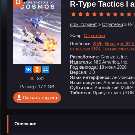
R-Type Tactics I 
игры торрент
»
Стратегии
» R-T
Жанр:
Стратегии
Подборки:
2026
,
Игры для 64 
стратегии TBS
,
Тактические р
Разработчик:
Granzella Inc.
Издатель:
NIS America, Inc.
Год выхода:
18 июня 2026
Версия:
1.0
Язык интерфейса:
Английский,
381
Язык озвучки:
Английский, Я
Размер: 17.2 GB
Субтитры:
Английский, Multi9
Таблетка:
Присутствует (RUN
Скачать торрент
Описание