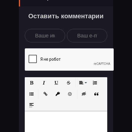
Оставить комментарии
Полужирный
Курсив
Подчеркнутый
Зачеркнутый
Выравнивание
Нумерованный
Маркированный список
Вставить ссылку
Вставить защищенную ссылку
Вставить смайлик
Вставка скрытого те
Вставка цитат
Вставка спойлера