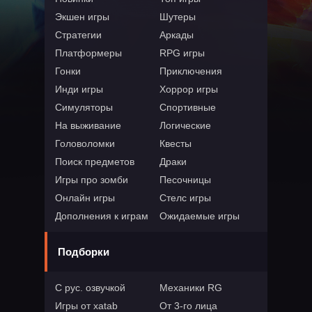
Экшен игры
Шутеры
Стратегии
Аркады
Платформеры
RPG игры
Гонки
Приключения
Инди игры
Хоррор игры
Симуляторы
Спортивные
На выживание
Логические
Головоломки
Квесты
Поиск предметов
Драки
Игры про зомби
Песочницы
Онлайн игры
Стелс игры
Дополнения к играм
Ожидаемые игры
Подборки
С рус. озвучкой
Механики RG
Игры от xatab
От 3-го лица