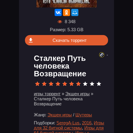
8 348
Размер: 5.33 GB
Скачать торрент
-
Сталкер Путь
человека
Возвращение
игры торрент
»
Экшен игры
»
Сталкер Путь человека
Возвращение
Жанр:
Экшен игры
/
Шутеры
Подборки:
SeregA-Lus
,
2016
,
Игры
для 32 битной системы
,
Игры для
64 битной системы
,
Игры с