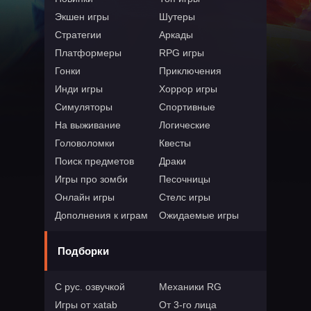
Экшен игры
Шутеры
Стратегии
Аркады
Платформеры
RPG игры
Гонки
Приключения
Инди игры
Хоррор игры
Симуляторы
Спортивные
На выживание
Логические
Головоломки
Квесты
Поиск предметов
Драки
Игры про зомби
Песочницы
Онлайн игры
Стелс игры
Дополнения к играм
Ожидаемые игры
Подборки
С рус. озвучкой
Механики RG
Игры от xatab
От 3-го лица