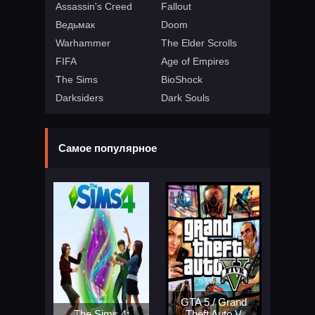
Assassin's Creed
Fallout
Ведьмак
Doom
Warhammer
The Elder Scrolls
FIFA
Age of Empires
The Sims
BioShock
Darksiders
Dark Souls
Самое популярное
GTA 5 / Grand
The Sims 4:
Theft Auto V