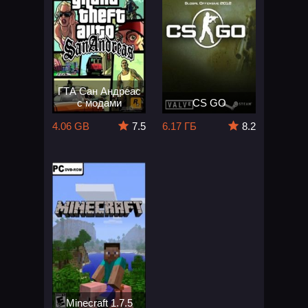
ГТА Сан Андреас
с модами
CS GO
4.06 GB
7.5
6.17 ГБ
8.2
Minecraft 1.7.5