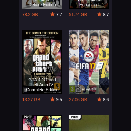
Deluxe Edition
Enhanced
78.2 GB
7.7
91.74 GB
8.7
GTA 4 / Grand
Theft Auto IV -
Complete Edition
FIFA 17
13.27 GB
9.5
27.06 GB
8.6