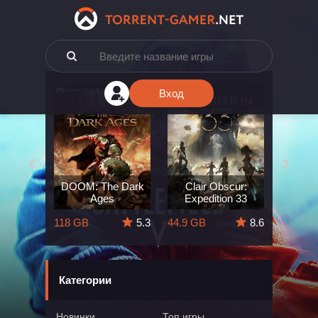
Вход
e: The
DOOM: The Dark
Clair Obscur:
King
ard
Ages
Expedition 33
Deli
5.7
118 GB
5.3
44.9 GB
8.6
164 GB
Категории
Новинки
Топ игры