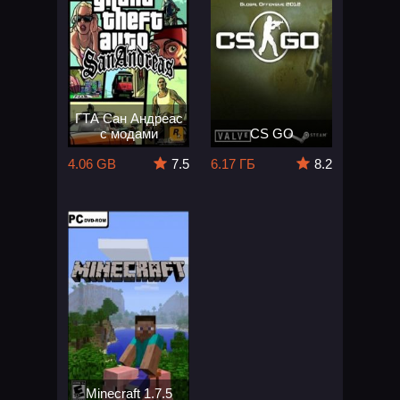
ГТА Сан Андреас
с модами
CS GO
4.06 GB
7.5
6.17 ГБ
8.2
Minecraft 1.7.5