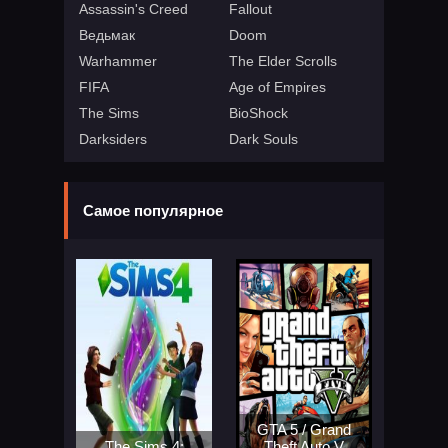
Assassin's Creed
Fallout
Ведьмак
Doom
Warhammer
The Elder Scrolls
FIFA
Age of Empires
The Sims
BioShock
Darksiders
Dark Souls
Самое популярное
GTA 5 / Grand
The Sims 4:
Theft Auto V