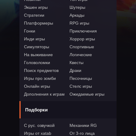
Экшен игры
Шутеры
Стратегии
Аркады
Платформеры
RPG игры
Гонки
Приключения
Инди игры
Хоррор игры
Симуляторы
Спортивные
На выживание
Логические
Головоломки
Квесты
Поиск предметов
Драки
Игры про зомби
Песочницы
Онлайн игры
Стелс игры
Дополнения к играм
Ожидаемые игры
Подборки
С рус. озвучкой
Механики RG
Игры от xatab
От 3-го лица