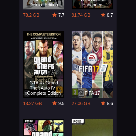
Deluxe Edition
Enhanced
78.2 GB
7.7
91.74 GB
8.7
GTA 4 / Grand
Theft Auto IV -
Complete Edition
FIFA 17
13.27 GB
9.5
27.06 GB
8.6