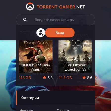
Вход
e: The
DOOM: The Dark
Clair Obscur:
King
ard
Ages
Expedition 33
Deli
5.7
118 GB
5.3
44.9 GB
8.6
164 GB
Категории
Новинки
Топ игры