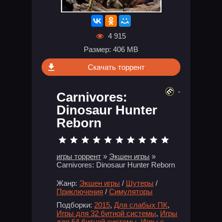
4 915
Размер: 406 MB
Скачать торрент
-
Carnivores:
Dinosaur Hunter
Reborn
игры торрент
»
Экшен игры
»
Carnivores: Dinosaur Hunter Reborn
Жанр:
Экшен игры
/
Шутеры
/
Приключения
/
Симуляторы
Подборки:
2015
,
Для слабых ПК
,
Игры для 32 битной системы
,
Игры
для 64 битной системы
,
Игры с