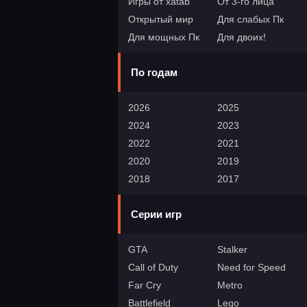
Игры от xatab
От 3-го лица
Открытый мир
Для слабых Пк
Для мощных Пк
Для двоих!
По годам
2026
2025
2024
2023
2022
2021
2020
2019
2018
2017
Серии игр
GTA
Stalker
Call of Duty
Need for Speed
Far Cry
Metro
Battlefield
Lego