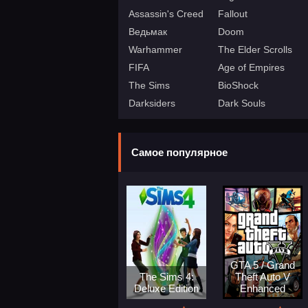
Assassin's Creed
Fallout
Ведьмак
Doom
Warhammer
The Elder Scrolls
FIFA
Age of Empires
The Sims
BioShock
Darksiders
Dark Souls
Самое популярное
GTA 5 / Grand
The Sims 4:
Theft Auto V
Deluxe Edition
Enhanced