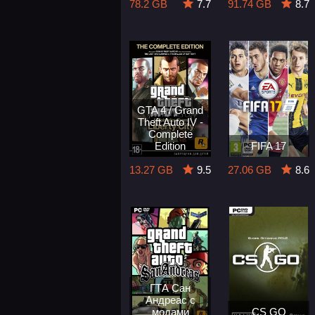
78.2 GB
7.7
91.74 GB
8.7
GTA 4 / Grand
Theft Auto IV -
Complete
Edition
FIFA 17
13.27 GB
9.5
27.06 GB
8.6
ГТА Сан
Андреас с
модами
CS GO