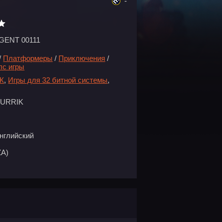
-
GENT 00111
/
Платформеры
/
Приключения
/
лс игры
ПК
,
Игры для 32 битной системы
,
BURRIK
нглийский
ZA)