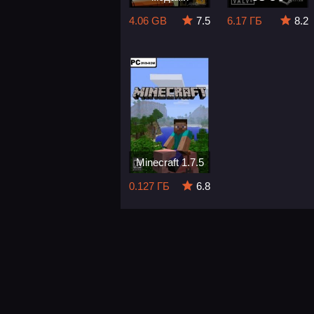
4.06 GB
7.5
6.17 ГБ
8.2
Minecraft 1.7.5
0.127 ГБ
6.8