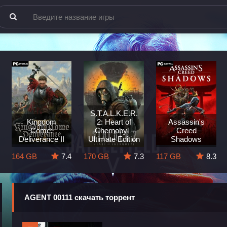
S.T.A.L.K.E.R.
Kingdom
2: Heart of
Assassin's
Come:
Chernobyl -
Creed
Deliverance II
Ultimate Edition
Shadows
164 GB
7.4
170 GB
7.3
117 GB
8.3
AGENT 00111 скачать торрент