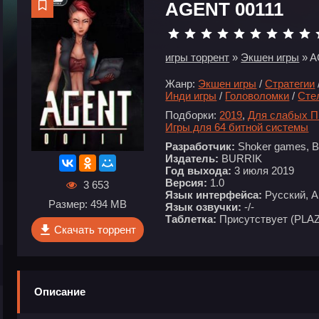
AGENT 00111
игры торрент
»
Экшен игры
» A
Жанр:
Экшен игры
/
Стратегии
Инди игры
/
Головоломки
/
Сте
Подборки:
2019
,
Для слабых 
Игры для 64 битной системы
Разработчик:
Shoker games, 
Издатель:
BURRIK
Год выхода:
3 июля 2019
Версия:
1.0
3 653
Язык интерфейса:
Русский, А
Размер: 494 MB
Язык озвучки:
-/-
Таблетка:
Присутствует (PLA
Скачать торрент
Описание