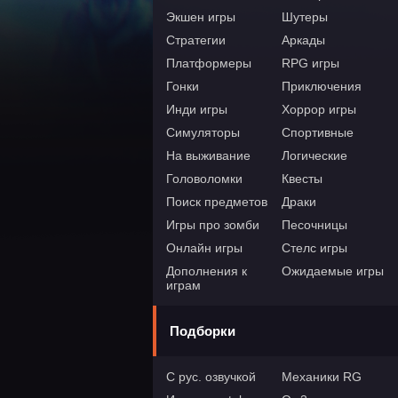
Экшен игры
Шутеры
Стратегии
Аркады
Платформеры
RPG игры
Гонки
Приключения
Инди игры
Хоррор игры
Симуляторы
Спортивные
На выживание
Логические
Головоломки
Квесты
Поиск предметов
Драки
Игры про зомби
Песочницы
Онлайн игры
Стелс игры
Дополнения к
Ожидаемые игры
играм
Подборки
С рус. озвучкой
Механики RG