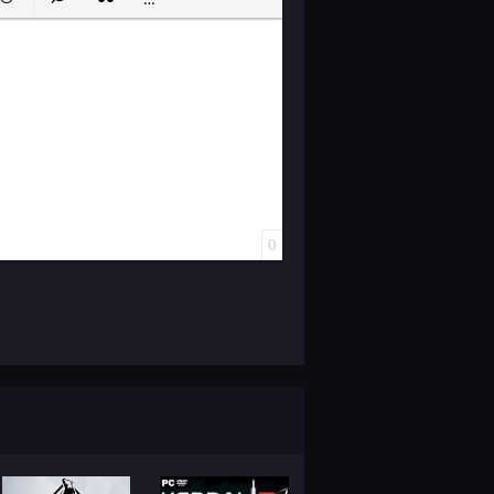
ок
й список
ь ссылку
тавить защищенную ссылку
Вставить смайлик
Вставка скрытого текста
Вставка цитаты
Вставка спойлера
0