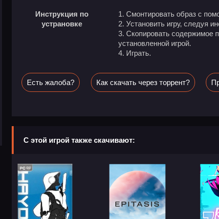
Инструкция по
Смонтировать образ с пом
устрановке
Установить игру, следуя и
Скопировать содержимое па
установленной игрой.
Играть.
Есть жалоба?
Как скачать через торрент?
Пр
С этой игрой также скачивают: