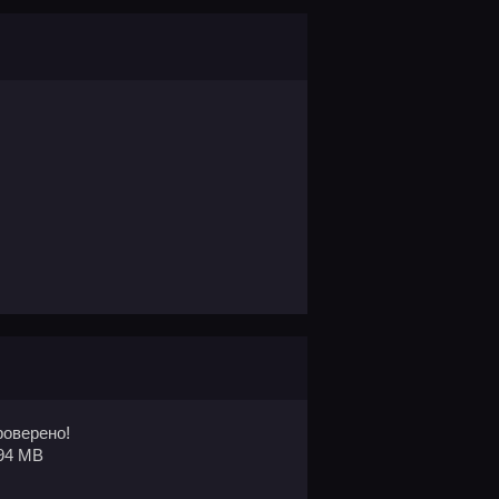
оверено!
94 MB