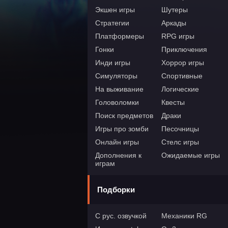
Экшен игры
Шутеры
Стратегии
Аркады
Платформеры
RPG игры
Гонки
Приключения
Инди игры
Хоррор игры
Симуляторы
Спортивные
На выживание
Логические
Головоломки
Квесты
Поиск предметов
Драки
Игры про зомби
Песочницы
Онлайн игры
Стелс игры
Дополнения к
Ожидаемые игры
играм
Подборки
С рус. озвучкой
Механики RG