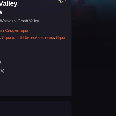
-
Valley
Whiplash: Crash Valley
ры
/
Симуляторы
,
Игры для 64 битной системы
,
Игры
й
ZA)