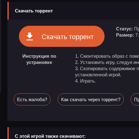
Скачать торрент
Статус:
Пр
Размер:
7
Скачать торрент
Инструкция по
Смонтировать образ с пом
устрановке
Установить игру, следуя и
Скопировать содержимое па
установленной игрой.
Играть.
Есть жалоба?
Как скачать через торрент?
Пр
С этой игрой также скачивают: