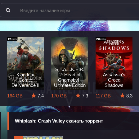
S.T.A.L.K.E.R.
Kingdom
2: Heart of
Assassin's
Come:
Chernobyl -
Creed
Deliverance II
Ultimate Edition
Shadows
164 GB
7.4
170 GB
7.3
117 GB
8.3
Whiplash: Crash Valley скачать торрент