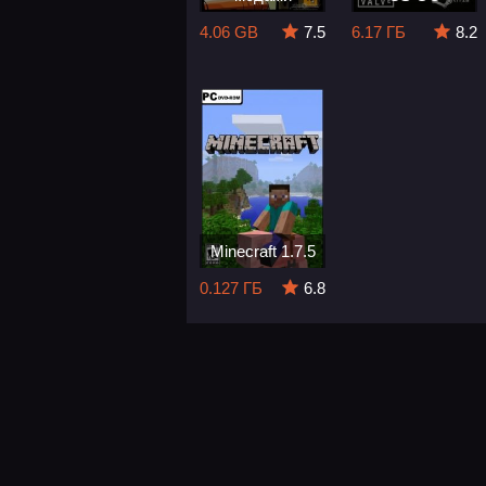
4.06 GB
7.5
6.17 ГБ
8.2
Minecraft 1.7.5
0.127 ГБ
6.8