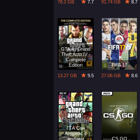
78.2 GB
7.7
91.74 GB
8.7
GTA 4 / Grand
Theft Auto IV -
Complete
Edition
FIFA 17
13.27 GB
9.5
27.06 GB
8.6
ГТА Сан
Андреас с
модами
CS GO