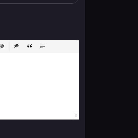
ок
й список
ь ссылку
тавить защищенную ссылку
Вставить смайлик
Вставка скрытого текста
Вставка цитаты
Вставка спойлера
0