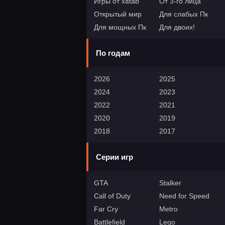
Игры от xatab
От 3-го лица
Открытый мир
Для слабых Пк
Для мощных Пк
Для двоих!
По годам
2026
2025
2024
2023
2022
2021
2020
2019
2018
2017
Серии игр
GTA
Stalker
Call of Duty
Need for Speed
Far Cry
Metro
Battlefield
Lego