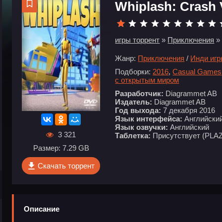
Whiplash: Crash 
игры торрент
»
Приключения
» 
Жанр:
Приключения
/
Инди иг
Подборки:
2016
,
Casual Games
с открытым миром
Разработчик:
Diagrammet AB
Издатель:
Diagrammet AB
Год выхода:
7 декабря 2016
Язык интерфейса:
Английски
Язык озвучки:
Английский
3 321
Таблетка:
Присутствует (PLA
Размер: 7.29 GB
Скачать торрент
Описание