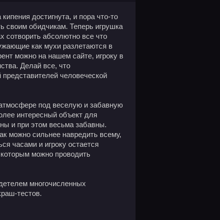
 кипения достигнута, и пора что-то
ть своим обидчикам. Теперь игрушка
ах сотворить абсолютно все что
ружающие как мухи разлетаются в
рент можно на нашем сайте, игроку в
ства. Делай все, что
ай представителей человеческой
 атмосфере под веселую и забавную
олее интересный объект для
ны и при этом весьма забавны.
ак можно сильнее навредить всему,
ся часами и игроку остается
я которым можно проводить
идетелем многочисленных
краш-тестов.