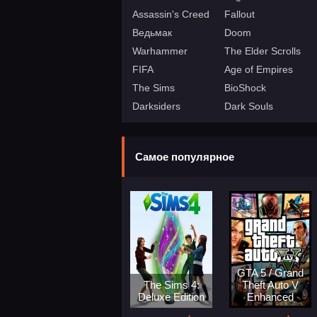
Assassin's Creed
Fallout
Ведьмак
Doom
Warhammer
The Elder Scrolls
FIFA
Age of Empires
The Sims
BioShock
Darksiders
Dark Souls
Самое популярное
GTA 5 / Grand
The Sims 4:
Theft Auto V
Deluxe Edition
Enhanced