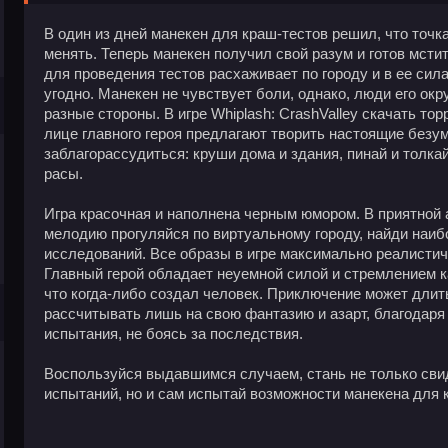
В один из дней манекен для краш-тестов решил, что точка
менять. Теперь манекен получил свой разум и готов мсти
для проведения тестов расхаживает по городу и в ее сил
угодно. Манекен не чувствует боли, однако, люди его ок
разные стороны. В игре Whiplash: CrashValley скачать тор
лице главного героя предлагают творить настоящие безум
заблагорассудиться: круши дома и здания, пинай и толк
расы.
Игра красочная и наполнена черным юмором. В приятной
мелодию прогуляйся по виртуальному городу, найди наиб
исследований. Все образы в игре максимально реалистич
Главный герой обладает неуемной силой и стремлением к
что когда-либо создал человек. Приключение может длить
рассчитывать лишь на свою фантазию и азарт, благодар
испытания, не боясь за последствия.
Воспользуйся выдавшимся случаем, стань не только св
испытаний, но и сам испытай возможности манекена для 