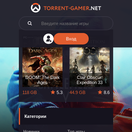
Вход
e: The
DOOM: The Dark
Clair Obscur:
King
ard
Ages
Expedition 33
Deli
5.7
118 GB
5.3
44.9 GB
8.6
164 GB
Категории
Новинки
Топ игры