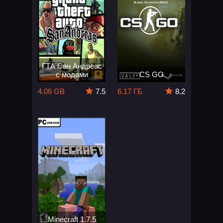
ГТА Сан Андреас
с модами
CS GO
4.06 GB
7.5
6.17 ГБ
8.2
Minecraft 1.7.5