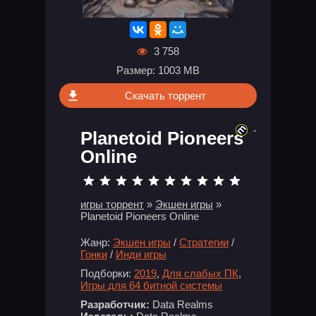
3 758
Размер: 1003 MB
Скачать торрент
-
Planetoid Pioneers
Online
игры торрент
»
Экшен игры
»
Planetoid Pioneers Online
Жанр:
Экшен игры
/
Стратегии
/
Гонки
/
Инди игры
Подборки:
2019
,
Для слабых ПК
,
Игры для 64 битной системы
Разработчик:
Data Realms