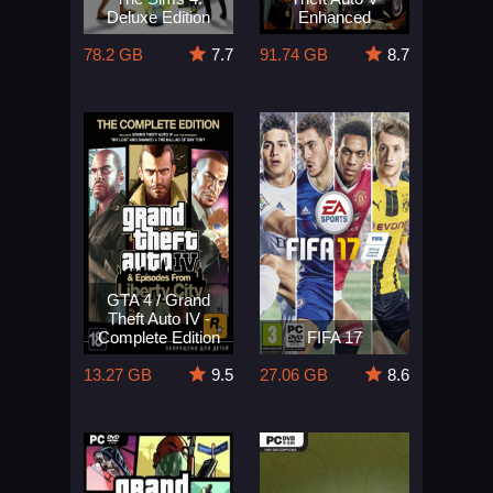
Deluxe Edition
Enhanced
78.2 GB
7.7
91.74 GB
8.7
GTA 4 / Grand
Theft Auto IV -
Complete Edition
FIFA 17
13.27 GB
9.5
27.06 GB
8.6