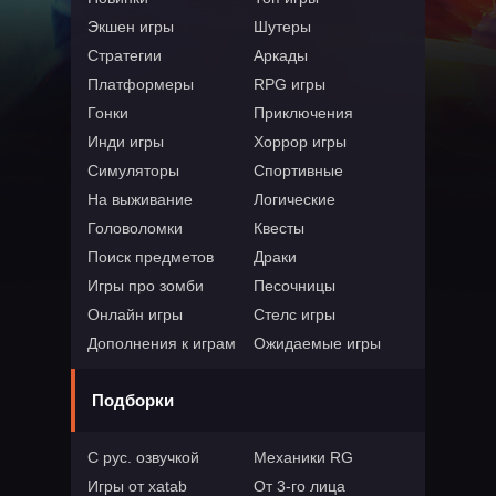
Экшен игры
Шутеры
Стратегии
Аркады
Платформеры
RPG игры
Гонки
Приключения
Инди игры
Хоррор игры
Симуляторы
Спортивные
На выживание
Логические
Головоломки
Квесты
Поиск предметов
Драки
Игры про зомби
Песочницы
Онлайн игры
Стелс игры
Дополнения к играм
Ожидаемые игры
Подборки
С рус. озвучкой
Механики RG
Игры от xatab
От 3-го лица