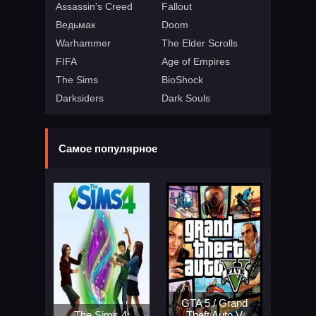
Assassin's Creed
Fallout
Ведьмак
Doom
Warhammer
The Elder Scrolls
FIFA
Age of Empires
The Sims
BioShock
Darksiders
Dark Souls
Самое популярное
GTA 5 / Grand
The Sims 4:
Theft Auto V