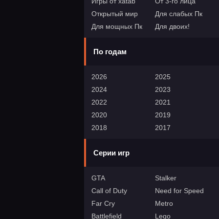
Игры от xatab
От 3-го лица
Открытый мир
Для слабых Пк
Для мощных Пк
Для двоих!
По годам
2026
2025
2024
2023
2022
2021
2020
2019
2018
2017
Серии игр
GTA
Stalker
Call of Duty
Need for Speed
Far Cry
Metro
Battlefield
Lego