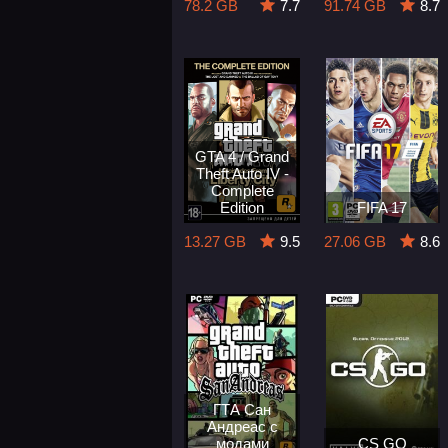
78.2 GB
7.7
91.74 GB
8.7
GTA 4 / Grand
Theft Auto IV -
Complete
Edition
FIFA 17
13.27 GB
9.5
27.06 GB
8.6
ГТА Сан
Андреас с
модами
CS GO