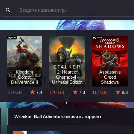
S.T.A.L.K.E.R.
Kingdom
2: Heart of
Assassin's
Come:
Chernobyl -
Creed
Deliverance II
Ultimate Edition
Shadows
164 GB
7.4
170 GB
7.3
117 GB
8.3
Wreckin' Ball Adventure скачать торрент