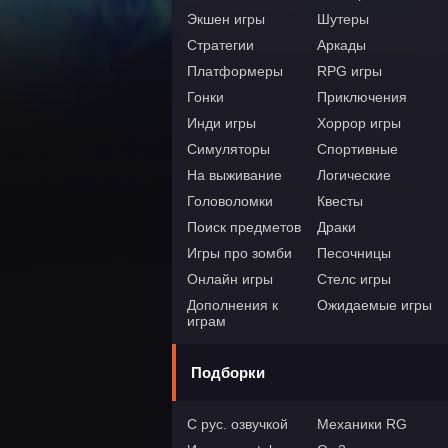
Экшен игры
Шутеры
Стратегии
Аркады
Платформеры
RPG игры
Гонки
Приключения
Инди игры
Хоррор игры
Симуляторы
Спортивные
На выживание
Логические
Головоломки
Квесты
Поиск предметов
Драки
Игры про зомби
Песочницы
Онлайн игры
Стелс игры
Дополнения к
Ожидаемые игры
играм
Подборки
С рус. озвучкой
Механики RG