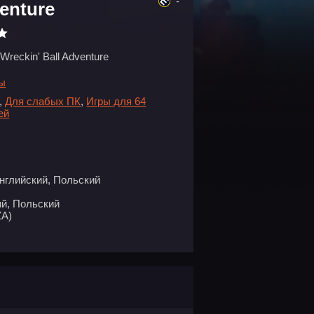
-
venture
Wreckin' Ball Adventure
ры
,
Для слабых ПК
,
Игры для 64
ей
нглийский, Польский
ий, Польский
ZA)