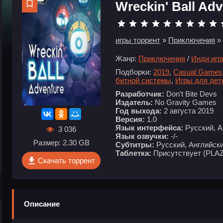
Wreckin' Ball Ad
игры торрент
»
Приключения
» 
Жанр:
Приключения
/
Инди иг
Подборки:
2019
,
Casual Games
битной системы
,
Игры для дет
Разработчик:
Don't Bite Devs
Издатель:
No Gravity Games
Год выхода:
2 августа 2019
Версия:
1.0
Язык интерфейса:
Русский, А
3 036
Язык озвучки:
-/-
Размер: 2.30 GB
Субтитры:
Русский, Английск
Таблетка:
Присутствует (PLA
Скачать торрент
Описание