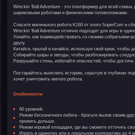
Wreckin 'Ball Adventure - это платформер для всей семьи,
шариковыми роботами и физическими головоломками.
Спасите маленького робота K160 от злого SuperCom и сбе
Wreckin 'Ball Adventure отлично подходит для игры в оди
Узнайте, как взаимодействовать со своими собратьями-р
другу.
Катайся, прыгай и качайся, используя свой крюк, чтобы 
Собирайте шары и звезды, чтобы разблокировать следу
Разрушайте стены, избегайте опасностей, чтобы достичь
Постарайтесь выяснить историю, скрытую в глубинах под
хочет уничтожить милого робота.
Особенности
60 уровней.
Режим бесконечного побега - бросьте вызов своим дру
прожить дольше.
Режим игровой площадки, где вы сможете отточить сво
Играть в одиночку или в локальном кооперативе до 4 и