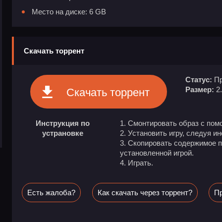
Место на диске: 6 GB
Скачать торрент
Статус:
Пр
Размер:
2
Скачать торрент
Инструкция по
Смонтировать образ с пом
устрановке
Установить игру, следуя и
Скопировать содержимое па
установленной игрой.
Играть.
Есть жалоба?
Как скачать через торрент?
Пр