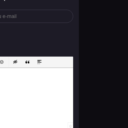
ок
й список
ь ссылку
тавить защищенную ссылку
Вставить смайлик
Вставка скрытого текста
Вставка цитаты
Вставка спойлера
0