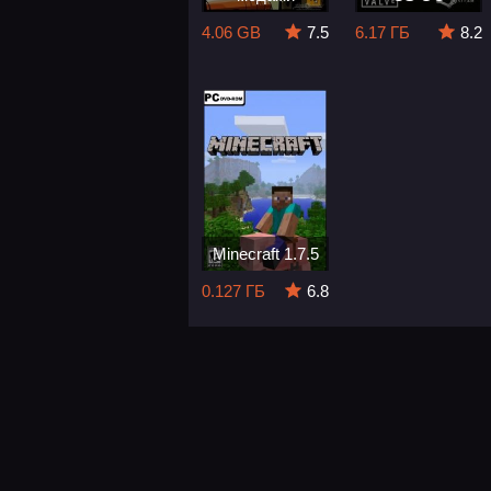
4.06 GB
7.5
6.17 ГБ
8.2
Minecraft 1.7.5
0.127 ГБ
6.8