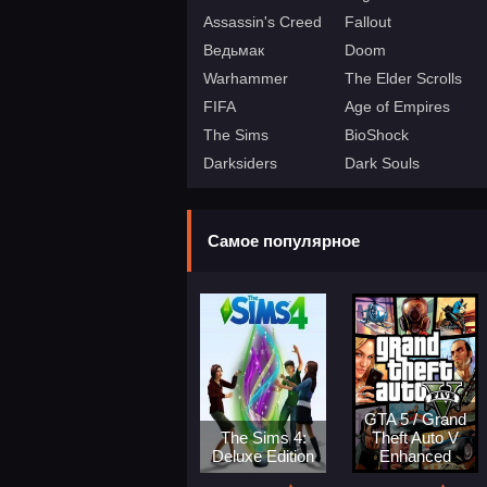
Assassin's Creed
Fallout
Ведьмак
Doom
Warhammer
The Elder Scrolls
FIFA
Age of Empires
The Sims
BioShock
Darksiders
Dark Souls
Самое популярное
GTA 5 / Grand
The Sims 4:
Theft Auto V
Deluxe Edition
Enhanced