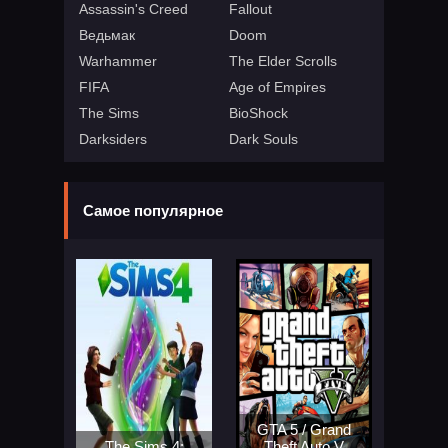
Assassin's Creed
Fallout
Ведьмак
Doom
Warhammer
The Elder Scrolls
FIFA
Age of Empires
The Sims
BioShock
Darksiders
Dark Souls
Самое популярное
GTA 5 / Grand
The Sims 4:
Theft Auto V