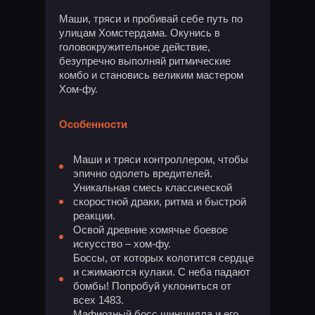
Маши, тряси и пробивай себе путь по
улицам Хомстердама. Окунись в
головокружительное действие,
безупречно выполняй ритмические
комбо и становись великим мастером
Хом-фу.
Особенности
Маши и тряси контроллером, чтобы
эпично одолеть вредителей.
Уникальная смесь классической
скоростной драки, ритма и быстрой
реакции.
Освой древние хомячье боевое
искусство – хом-фу.
Боссы, от которых колотится сердце
и сжимаются кулаки. С неба падают
бомбы! Попробуй уклониться от
всех 1483.
Мафиозный босс шиншилла и его