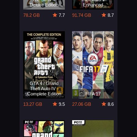
Deluxe Edition
Enhanced
78.2 GB
7.7
91.74 GB
8.7
GTA 4 / Grand
Theft Auto IV -
Complete Edition
FIFA 17
13.27 GB
9.5
27.06 GB
8.6