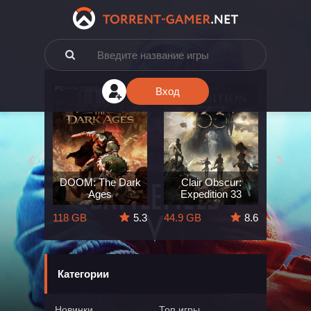
Вход
e: The
DOOM: The Dark
Clair Obscur:
King
ard
Ages
Expedition 33
Deli
5.7
118 GB
5.3
44.9 GB
8.6
164 GB
Категории
Новинки
Топ игры