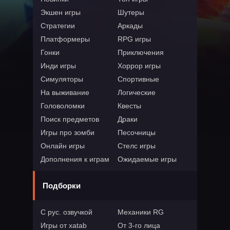
Экшен игры
Шутеры
Стратегии
Аркады
Платформеры
RPG игры
Гонки
Приключения
Инди игры
Хоррор игры
Симуляторы
Спортивные
На выживание
Логические
Головоломки
Квесты
Поиск предметов
Драки
Игры про зомби
Песочницы
Онлайн игры
Стелс игры
Дополнения к играм
Ожидаемые игры
Подборки
С рус. озвучкой
Механики RG
Игры от xatab
От 3-го лица