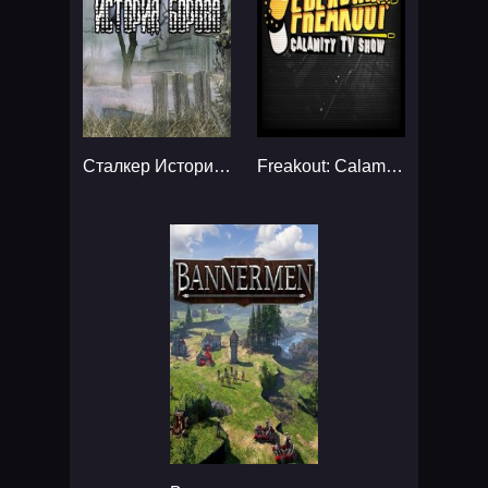
Сталкер История Борова...
Freakout: Calamity TV Show...