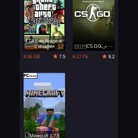
ГТА Сан Андреас
с модами
CS GO
4.06 GB
7.5
6.17 ГБ
8.2
Minecraft 1.7.5