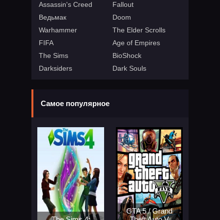
Assassin's Creed
Fallout
Ведьмак
Doom
Warhammer
The Elder Scrolls
FIFA
Age of Empires
The Sims
BioShock
Darksiders
Dark Souls
Самое популярное
GTA 5 / Grand
The Sims 4:
Theft Auto V