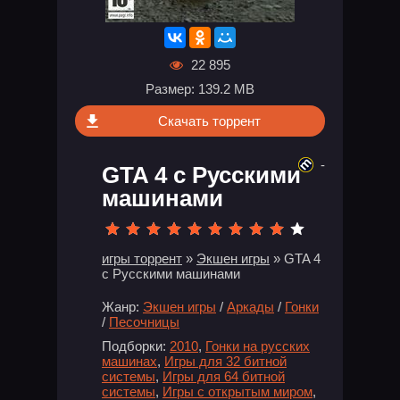
22 895
Размер: 139.2 MB
Скачать торрент
-
GTA 4 с Русскими
машинами
игры торрент
»
Экшен игры
» GTA 4
с Русскими машинами
Жанр:
Экшен игры
/
Аркады
/
Гонки
/
Песочницы
Подборки:
2010
,
Гонки на русских
машинах
,
Игры для 32 битной
системы
,
Игры для 64 битной
системы
,
Игры с открытым миром
,