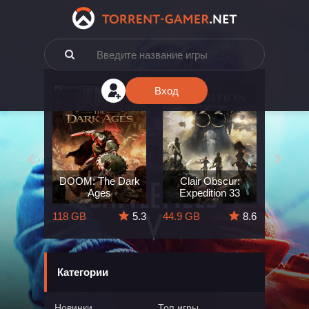
Вход
e: The
DOOM: The Dark
Clair Obscur:
King
ard
Ages
Expedition 33
Deli
5.7
118 GB
5.3
44.9 GB
8.6
164 GB
Категории
Новинки
Топ игры