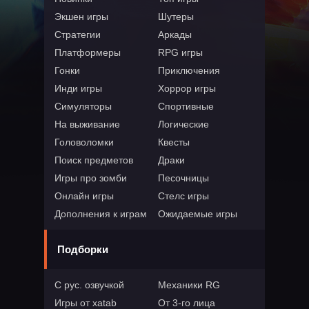
Экшен игры
Шутеры
Стратегии
Аркады
Платформеры
RPG игры
Гонки
Приключения
Инди игры
Хоррор игры
Симуляторы
Спортивные
На выживание
Логические
Головоломки
Квесты
Поиск предметов
Драки
Игры про зомби
Песочницы
Онлайн игры
Стелс игры
Дополнения к играм
Ожидаемые игры
Подборки
С рус. озвучкой
Механики RG
Игры от xatab
От 3-го лица