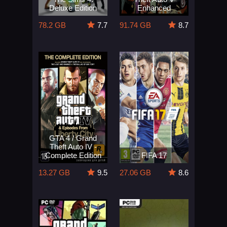
Deluxe Edition
Enhanced
78.2 GB
7.7
91.74 GB
8.7
GTA 4 / Grand
Theft Auto IV -
Complete Edition
FIFA 17
13.27 GB
9.5
27.06 GB
8.6