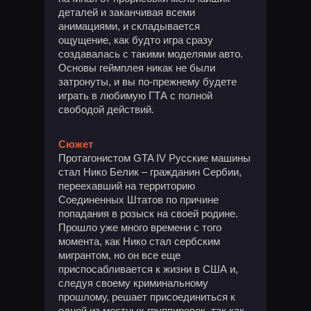
деталей и заканчивая всеми
анимациями, и складывается
ощущение, как будто игра сразу
создавалась с такими моделями авто.
Основы геймплея никак не были
затронуты, и вы по-прежнему будете
играть в любимую ГТА с полной
свободой действий.
Сюжет
Протагонистом GTA IV Русские машины
стал Нико Белик – гражданин Сербии,
переехавший на территорию
Соединенных Штатов по причине
попадания в розыск на своей родине.
Прошло уже много времени с того
момента, как Нико стал сербским
мигрантом, но он все еще
приспосабливается к жизни в США и,
следуя своему криминальному
прошлому, решает присоединиться к
одной из местных группировок, так как,