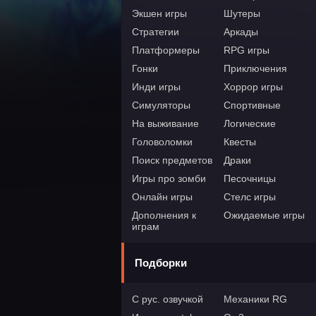
Экшен игры
Шутеры
Стратегии
Аркады
Платформеры
RPG игры
Гонки
Приключения
Инди игры
Хоррор игры
Симуляторы
Спортивные
На выживание
Логические
Головоломки
Квесты
Поиск предметов
Драки
Игры про зомби
Песочницы
Онлайн игры
Стелс игры
Дополнения к
Ожидаемые игры
играм
Подборки
С рус. озвучкой
Механики RG