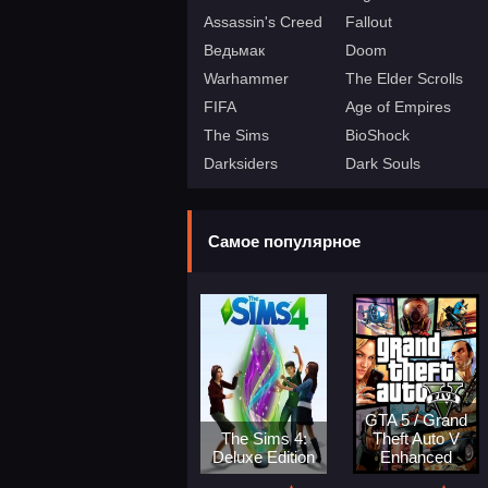
Assassin's Creed
Fallout
Ведьмак
Doom
Warhammer
The Elder Scrolls
FIFA
Age of Empires
The Sims
BioShock
Darksiders
Dark Souls
Самое популярное
GTA 5 / Grand
The Sims 4:
Theft Auto V
Deluxe Edition
Enhanced