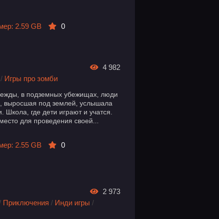
мер: 2.59 GB
0
4 982
/
Игры про зомби
дежды, в подземных убежищах, люди
а, выросшая под землей, услышала
. Школа, где дети играют и учатся.
место для проведения своей...
мер: 2.55 GB
0
2 973
/
Приключения
/
Инди игры
/