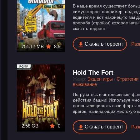
В наше время существует больш
симуляторов, например, подвод
водителя и вот наконец-то мы 
прораба (стройки) которое назыв
скачать торрент...
Скачать торрент
Раз
751.17 MB
8.5
Hold The Fort
Жанр:
Экшен игры
/
Стратегии
выживание
Погрузитесь в интенсивные, фэ
действия башни! Используя мно
должны защищать свои форты по
врагов, начинающих жестокую ка
2.58 GB
0
Скачать торрент
Раз