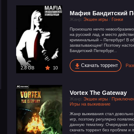
Мафия Бандитский П
Жанр:
Экшен игры
/
Гонки
Произошло нечто невообразимо
на русский лад, и место действи
криминальный – Петербург! В о
захватывающее! Поэтому наст
Бандитский Петербург...
Скачать торрент
Раз
2.8 GB
10
Vortex The Gateway
Жанр:
Экшен игры
/
Приключе
Игры на выживание
Жанр выживания стал довольно
игр, поэтому регулярно появля
данную тематику. Очередная нов
скачать торрент без проблем и