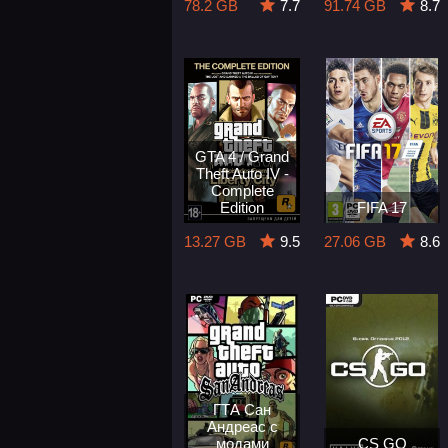
78.2 GB
7.7
91.74 GB
8.7
GTA 4 / Grand
Theft Auto IV -
Complete
Edition
FIFA 17
13.27 GB
9.5
27.06 GB
8.6
ГТА Сан
Андреас с
модами
CS GO