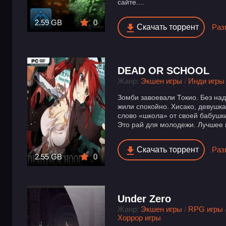
сайте....
2.59 GB
0
Скачать торрент
Раз
DEAD OR SCHOOL
Жанр:
Экшен игры
/
Инди игры
Зомби завоевали Токио. Без на
жили спокойно. Хисако, девушк
слово «школа» от своей бабушки
Это рай для молодежи. Лучшее 
Скачать торрент
Раз
2.55 GB
0
Under Zero
Жанр:
Экшен игры
/
RPG игры
Хоррор игры