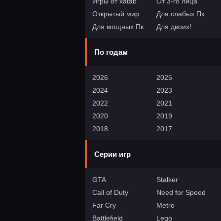
Игры от xatab
От 3-го лица
Открытый мир
Для слабых Пк
Для мощных Пк
Для двоих!
По годам
2026
2025
2024
2023
2022
2021
2020
2019
2018
2017
Серии игр
GTA
Stalker
Call of Duty
Need for Speed
Far Cry
Metro
Battlefield
Lego