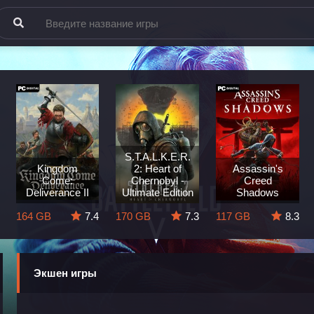
S.T.A.L.K.E.R.
Kingdom
2: Heart of
Assassin's
Come:
Chernobyl -
Creed
Deliverance II
Ultimate Edition
Shadows
164 GB
7.4
170 GB
7.3
117 GB
8.3
Экшен игры