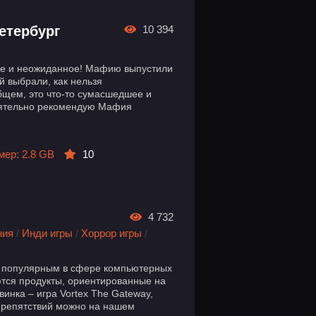
етербург
10 394
е и неожиданное! Мафию выпустили
й выбрали, как нельзя
бщем, это что-то сумасшедшее и
оятельно рекомендую Мафия
мер: 2.8 GB
10
4 732
ния
/
Инди игры
/
Хоррор игры
/
 популярным в сфере компьютерных
ются продукты, ориентированные на
инка – игра Vortex The Gateway,
 препятствий можно на нашем