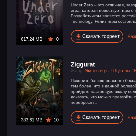
Under Zero – это отличная, за
игра, которая повествует нам о 
Разработчиком является россий
Technology. Релиз игры состоялс
Скачать торрент
Раз
617.24 MB
0
Ziggurat
Жанр:
Экшен игры
/
Шутеры
/
Покорить башню опасного босса 
тем более, что в данной ролево
пройдете настоящую школу вол
доказать, что можно превзойти с
перебросят...
Скачать торрент
Раз
383.61 MB
10