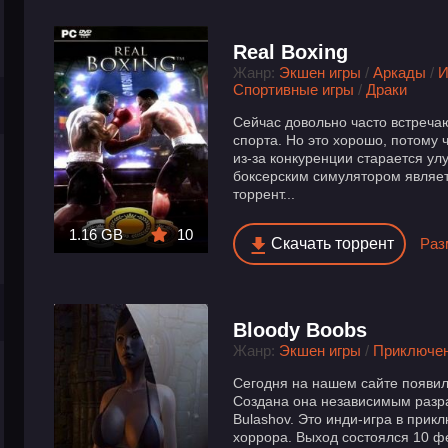
Real Boxing
Жанр:
Экшен игры
/
Аркады
/
И
Спортивные игры
/
Драки
Сейчас довольно часто встреча
спорта. Но это хорошо, потому 
из-за конкуренции старается ул
боксерским симулятором являетс
торрент...
1.16 GB
10
Скачать торрент
Раз
Bloody Boobs
Жанр:
Экшен игры
/
Приключе
Сегодня на нашем сайте появил
Создана она независимым разр
Bulashov. Это инди-игра в при
хоррора. Выход состоялся 10 ф