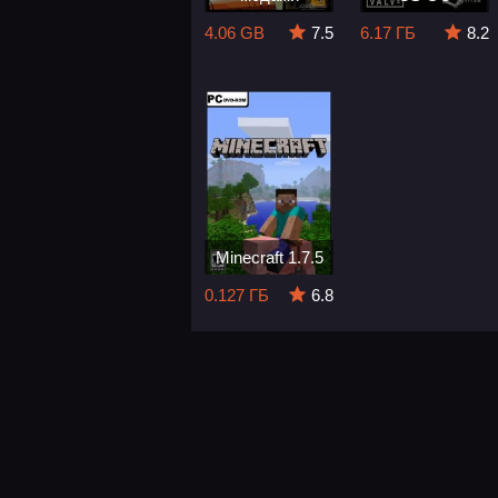
4.06 GB
7.5
6.17 ГБ
8.2
Minecraft 1.7.5
0.127 ГБ
6.8