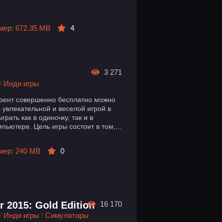
мер: 672.35 MB
4
3 271
/
Инди игры
ррент совершенно бесплатно можно
 увлекательной и веселой игрой в
рать как в одиночку, так и в
пьютере. Цель игры состоит в том,...
мер: 240 MB
0
r 2015: Gold Edition
16 170
/
Инди игры
/
Симуляторы