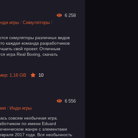
6 258
нди игры
/
Симуляторы
/
ются симуляторы различных видов
что каждая команда разработчиков
учшить свой проект. Отличным
я игра Real Boxing, скачать
мер: 1.16 GB
10
6 556
ния
/
Инди игры
ась совсем необычная игра.
аботчиком по имени Eduard
ключенческом жанре с элементами
евраля 2017 года. Вся необычность