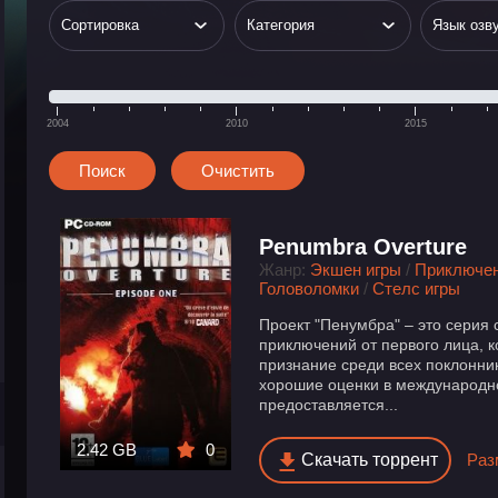
2004
2010
2015
Penumbra Overture
Жанр:
Экшен игры
/
Приключе
Головоломки
/
Стелс игры
Проект "Пенумбра" – это серия
приключений от первого лица, 
признание среди всех поклонни
хорошие оценки в международн
предоставляется...
2.42 GB
0
Скачать торрент
Раз