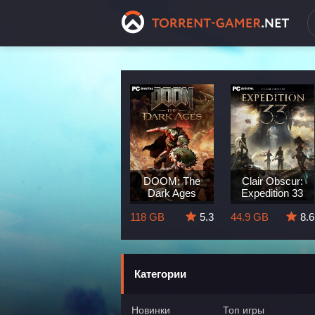
Dragon Age:
DOOM: The
Clair Obscur:
The Veilguard
Dark Ages
Expedition 33
8.3
82 GB
5.7
118 GB
5.3
44.9 GB
8.6
Категории
Новинки
Топ игры